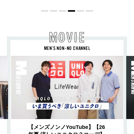
Vol.12］
MOVIE
MEN’S NON-NO CHANNEL
【メンズノンノYouTube】【26