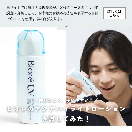
当サイトでは当社の提携先等がお客様のニーズ等について
詳しくは
調査・分析したり、お客様にお勧めの広告を表示する目的
こちら
でCookieを使用する場合があります。
ホーム
モデル募集
ランキング
ファッション
ビューテ