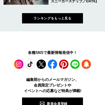
スニーカースナップ／DAY6】
ランキングをもっと見る
各種SNSで最新情報発信中！
Instagram
TikTok
X
Facebook
Pinterest
LINE
WEB
編集部からのメールマガジン、
会員限定プレゼントや
PUSH
イベントへの応募など特典が満載!
新規会員登録