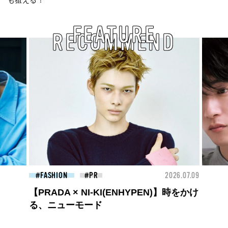
FEATURE
RECOMMEND
26.07.09
FASHION
2026.07.09
FAS
高橋璃央と、ジュエッテの出会い。夏の
定番、ピンクゴールドが印象的
な“SUMMER PINK”［meets Jouete!