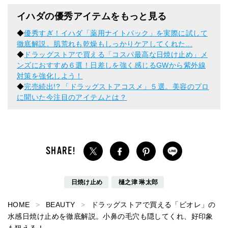
イハダの優秀アイテムをもっと見る
◆
優秀すぎ！イハダ「薬用ナイトパック」を実際に試して
徹底解説。肌荒れも乾燥もしっかりケアしてくれた...
◆
ドラッグストアで買える「コスパ最高な日焼け止め」メ
ンズにおすすめ６選！日差しを強く感じるGWから紫外線
対策を強化しよう！
◆
完売続出!? 「ドラッグストアコスメ」５選。美容のプロ
に聞いた今注目のアイテムとは？
日焼け止め
樋之津 琳太郎
HOME
BEAUTY
ドラッグストアで買える「ビオレ」の
水感日焼け止めを徹底解説。小鼻の毛穴も隠してくれ、好印象
も狙える！