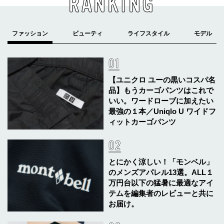
RANKING
【ユニクロ ユーの黒いコスパ名
品】もうカーゴパンツはこれで
いい。ワードローブに加えたい
最強の１本／Uniqlo U ワイドフ
ィットカーゴパンツ
とにかく涼しい！「モンベル」
のメンズアパレル13選。ALL１
万円台以下の猛暑に最適なアイ
テムを編集者のレビューと共に
お届け。