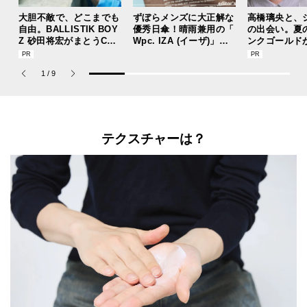
大胆不敵で、どこまでも
ずぼらメンズに大正解な
高橋璃央と、
自由。BALLISTIK BOY
優秀日傘！晴雨兼用の「
の出会い。夏
Z 砂田将宏がまとうCOA
Wpc. IZA (イーザ)」が
ンクゴールド
CHの新作フレグランス
あれば猛暑の日差しもゲ
“SUMMER P
「コーチ ピュア プラチ
リラ豪雨も無問題！[編
ets Jouete! 
1
/
9
ナム パルファム」
集者の愛用私物 #360]
テクスチャーは？