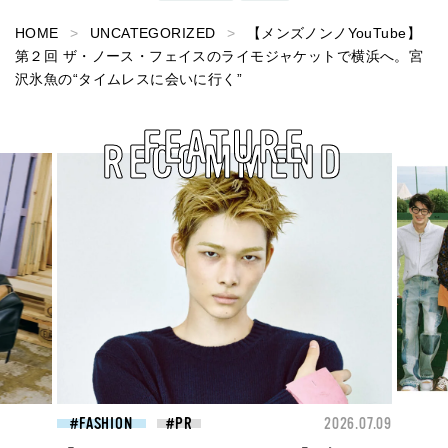
HOME
UNCATEGORIZED
【メンズノンノYouTube】
第２回 ザ・ノース・フェイスのライモジャケットで横浜へ。宮
沢氷魚の“タイムレスに会いに行く”
FEATURE
RECOMMEND
26.07.09
FASHION
2026.07.09
FAS