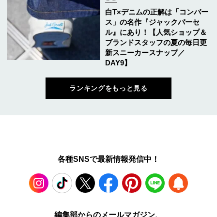
白T×デニムの正解は「コンバー
ス」の名作『ジャックパーセ
ル』にあり！【人気ショップ＆
ブランドスタッフの夏の毎日更
新スニーカースナップ／
DAY9】
ランキングをもっと見る
各種SNSで最新情報発信中！
Instagram
TikTok
X
Facebook
Pinterest
LINE
WEB
編集部からのメールマガジン、