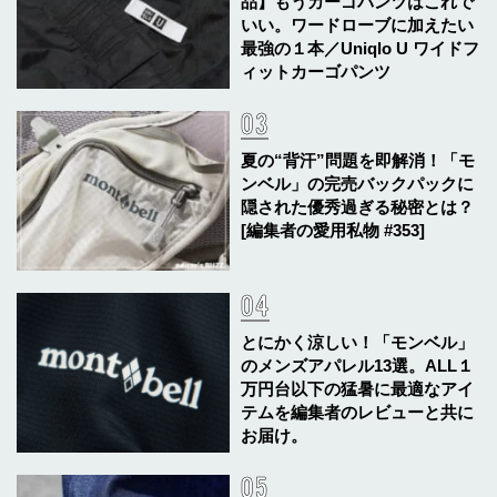
品】もうカーゴパンツはこれで
いい。ワードローブに加えたい
最強の１本／Uniqlo U ワイドフ
ィットカーゴパンツ
夏の“背汗”問題を即解消！「モ
ンベル」の完売バックパックに
隠された優秀過ぎる秘密とは？
[編集者の愛用私物 #353]
とにかく涼しい！「モンベル」
のメンズアパレル13選。ALL１
万円台以下の猛暑に最適なアイ
テムを編集者のレビューと共に
お届け。