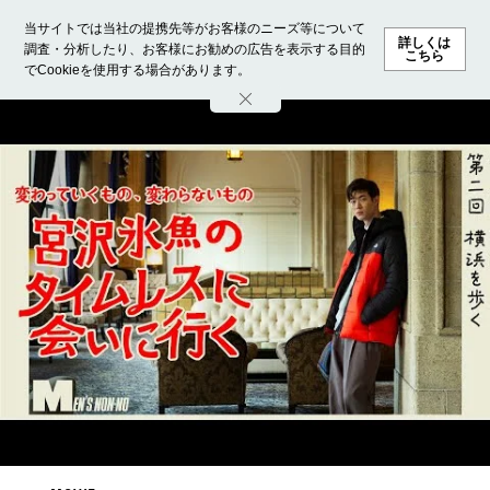
当サイトでは当社の提携先等がお客様のニーズ等について
詳しくは
調査・分析したり、お客様にお勧めの広告を表示する目的
こちら
でCookieを使用する場合があります。
ホーム
モデル募集
ランキング
ファッション
ビューテ