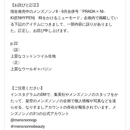
【お詫びと訂正】
現在発売中のメンズノンノ8・9月合併号「PRADA × NI-
KI(ENHYPEN) 時をかけるニューモード」企画内で掲載してい
る下記のアイテムにつきまして、一部内容に誤りがありまし
た。訂正し、お詫び申し上げます。
p.22
〈誤〉
上質なコットンツイル生地
〈正〉
上質なウールギャバジン
【ご注意ください】
インスタグラムのDMで、集英社やメンズノンノのスタッフをか
たって、架空のメンズノンノの企画で個人情報や写真などを送
らせる、なりすましアカウントの存在が報告されています。メ
ンズノンノの3つの公式アカウント
@mensnonnojp
＠mensnonnobeauty