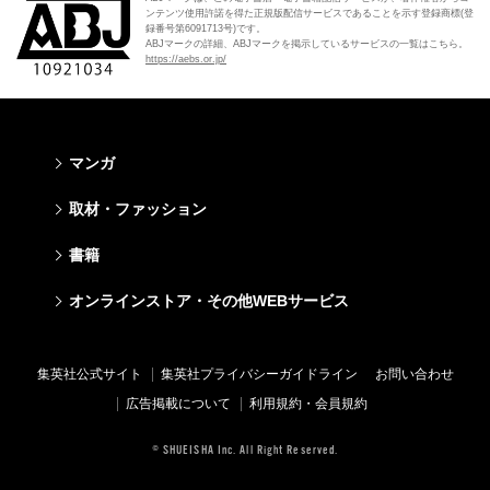
ンテンツ使用許諾を得た正規版配信サービスであることを示す登録商標(登
録番号第6091713号)です。
ABJマークの詳細、ABJマークを掲示しているサービスの一覧はこちら。
https://aebs.or.jp/
マンガ
少年マンガ
青年マンガ
少女マンガ
女性マンガ
取材・ファッション
週刊少年ジャンプ
週刊ヤングジャンプ
りぼん
Cookie
ファッション・美容
芸能・情報・スポーツ
書籍
ジャンプSQ
ヤングジャンプ定期購読デジタル
マーガレット
Cocohana
Seventeen
Myojo
Vジャンプ
ヤンジャン！
別冊マーガレット
office YOU
文芸・文庫・総合
学芸・ノンフィクション・新書
ライトノベル・ノベライズ
キッズ
オンラインストア・その他WEBサービス
non-no
週プレNEWS
最強ジャンプ
となりのヤングジャンプ
マンガMee公式サイト
マンガMee公式サイト
すばる
集英社学芸部 - 学芸・ノンフィクション
集英社Webマガジン コバルト
集英社みらい文庫
BAILA
週プレ グラジャパ!
オンラインストア
その他WEBサービス
少年ジャンプ+
グランドジャンプ
リマコミ
リマコミ
小説すばる
集英社ビジネス書
集英社オレンジ文庫
集英社の児童図書 S-KIDS.LAND
MAQUIA
Sportiva
OTO
集英社アドナビ
ジャンプTOON
ウルトラジャンプ
ジャンプTOON
ジャンプTOON
集英社公式サイト
集英社プライバシーガイドライン
お問い合わせ
集英社 文芸ステーション
集英社新書
シフォン文庫
SPUR
パラスポ
SHUEISHA MANGA-ART HERITAGE
集英社エディターズ・ラボ
ZEBRACK
少年ジャンプ+
ZEBRACK
ZEBRACK
広告掲載について
利用規約・会員規約
web 集英社文庫
集英社新書プラス - 知の水先案内人
ダッシュエックス文庫公式サイト
LEE
ジャンプキャラクターズストア
ジャンプルーキー！
ジャンプTOON
マンガMeets
マンガMeets
青春と読書
1日5分で、明日は変わる よみタイ yomitai
JUMP j-BOOKS
eclat
© SHUEISHA Inc. All Right Reserved.
HAPPY PLUS STORE
S-MANGA
ZEBRACK
S-MANGA
S-MANGA
アジア人物史
kotoba
T JAPAN
SHUEISHA VOX