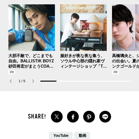
大胆不敵で、どこまでも
服好きが夜な夜な集う、
高橋璃央と、
自由。BALLISTIK BOYZ
ソウル中心部の隠れ家ヴ
の出会い。夏
砂田将宏がまとうCOACH
ィンテージショップ「TA
ンクゴールド
の新作フレグランス「コ
AU（タウ）」【안녕！S
SUMMER PIN
ーチ ピュア プラチナム
EOUL】
Jouete! Vol.1
1
/
9
パルファム」
YouTube
動画