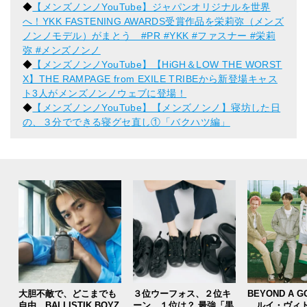
◆
【メンズノンノYouTube】ジャパンオリジナルを世界
へ！YKK FASTENING AWARDS受賞作品を栄莉弥（メンズ
ノンノモデル）がまとう #PR #YKK #ファスナー #栄莉
弥 #メンズノンノ
◆
【メンズノンノYouTube】【HiGH＆LOW THE WORST
X】THE RAMPAGE from EXILE TRIBEから新登場キャス
ト3人がメンズノンノウェブに登場！
◆
【メンズノンノYouTube】【メンズノンノ】寝坊した日
の、３分でできる寝グセ直し①「バクハツ編」
大胆不敵で、どこまでも
３位ウーフォス、２位キ
BEYOND A G
自由。BALLISTIK BOYZ
ーン、１位は？ 最強「黒
ルイ・ヴィト