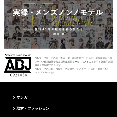
ABJマークは、この電子書店・電子書籍配信サービスが、著作権者からコ
ンテンツ使用許諾を得た正規版配信サービスであることを示す登録商標(登
録番号第6091713号)です。
ABJマークの詳細、ABJマークを掲示しているサービスの一覧はこちら。
https://aebs.or.jp/
マンガ
少年マンガ
青年マンガ
少女マンガ
女性マンガ
取材・ファッション
週刊少年ジャンプ
週刊ヤングジャンプ
りぼん
Cookie
ファッション・美容
芸能・情報・スポーツ