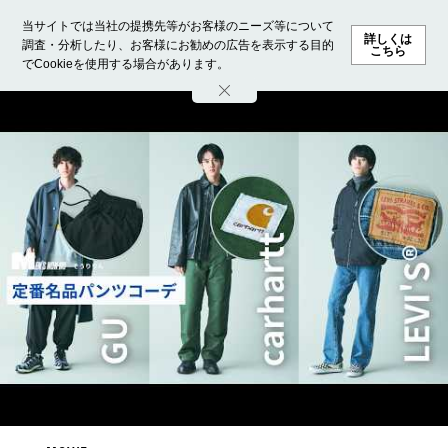
当サイトでは当社の提携先等がお客様のニーズ等について
詳しくは
調査・分析したり、お客様にお勧めの広告を表示する目的
こちら
でCookieを使用する場合があります。
ホーム
モデル募集
ランキング
ファッション
ビューテ