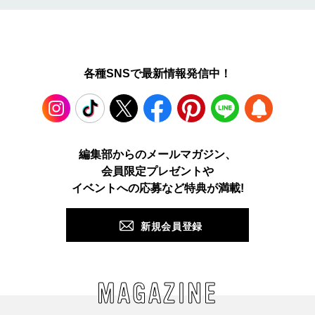
各種SNSで最新情報発信中！
Instagram
TikTok
X
Facebook
Pinterest
LINE
WEB
編集部からのメールマガジン、
会員限定プレゼントや
PUSH
イベントへの応募など特典が満載!
新規会員登録
MAGAZINE