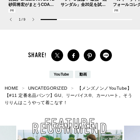
砂田将宏がまとうCOACH
サンダル」全20足を試着
フォールコレ
の新作フレグランス「コ
した服好きモデルのマイ
描くプレッピ
ーチ ピュア プラチナム
ベストを本音レビューで
1
/
9
パルファム」
お届け！
YouTube
動画
HOME
UNCATEGORIZED
【メンズノンノYouTube】
【#11 定番名品パンツ】GU、リーバイス®︎、カーハート。そう
りりんはこうやって着こなす！
FEATURE
RECOMMEND