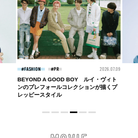
26.07.09
BEAUTY
2026.07.09
FAS
夏のパーマ、さらにあか抜け。N.（エヌ
ドット）のスタイリングアイテムで作る
旬ヘアのテクニックを、人気３サロンに
教わった！