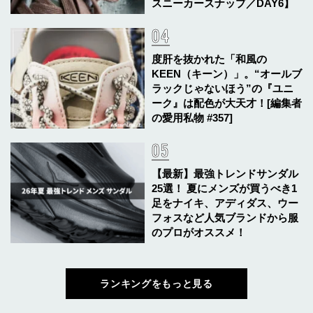
スニーカースナップ／DAY6】
度肝を抜かれた「和風の
KEEN（キーン）」。“オールブ
ラックじゃないほう”の『ユニ
ーク』は配色が大天才！[編集者
の愛用私物 #357]
【最新】最強トレンドサンダル
25選！ 夏にメンズが買うべき1
足をナイキ、アディダス、ウー
フォスなど人気ブランドから服
のプロがオススメ！
ランキングをもっと見る