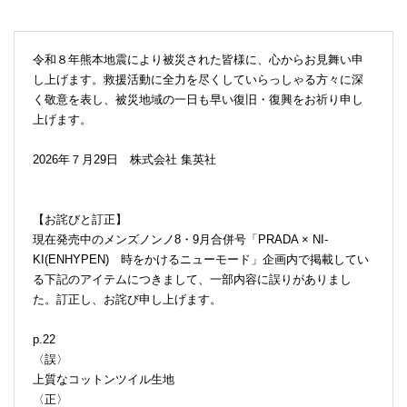
令和８年熊本地震により被災された皆様に、心からお見舞い申
し上げます。救援活動に全力を尽くしていらっしゃる方々に深
く敬意を表し、被災地域の一日も早い復旧・復興をお祈り申し
上げます。
2026年７月29日 株式会社 集英社
【お詫びと訂正】
現在発売中のメンズノンノ8・9月合併号「PRADA × NI-
KI(ENHYPEN) 時をかけるニューモード」企画内で掲載してい
る下記のアイテムにつきまして、一部内容に誤りがありまし
た。訂正し、お詫び申し上げます。
p.22
〈誤〉
上質なコットンツイル生地
〈正〉