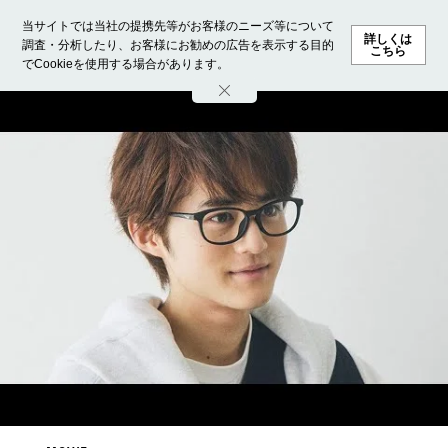
当サイトでは当社の提携先等がお客様のニーズ等について
詳しくは
調査・分析したり、お客様にお勧めの広告を表示する目的
こちら
でCookieを使用する場合があります。
ホーム
モデル募集
ランキング
ファッション
ビューテ