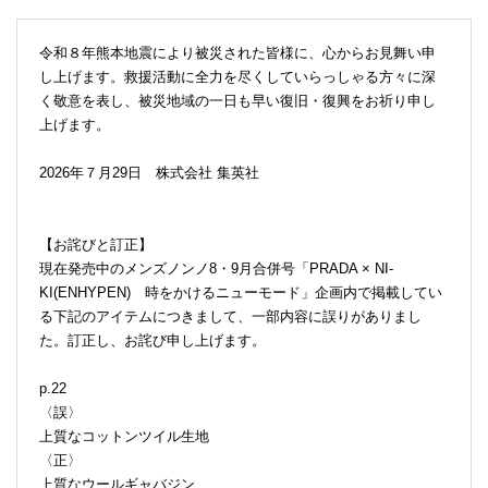
令和８年熊本地震により被災された皆様に、心からお見舞い申
し上げます。救援活動に全力を尽くしていらっしゃる方々に深
く敬意を表し、被災地域の一日も早い復旧・復興をお祈り申し
上げます。
2026年７月29日 株式会社 集英社
【お詫びと訂正】
現在発売中のメンズノンノ8・9月合併号「PRADA × NI-
KI(ENHYPEN) 時をかけるニューモード」企画内で掲載してい
る下記のアイテムにつきまして、一部内容に誤りがありまし
た。訂正し、お詫び申し上げます。
p.22
〈誤〉
上質なコットンツイル生地
〈正〉
上質なウールギャバジン