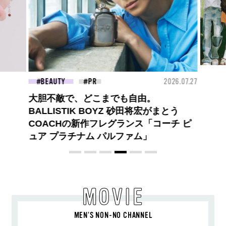
26.07.27
FASHION
2026.07.09
FAS
BEYOND A GOOD BOY ルイ・ヴィト
ンのプレフォールコレクションが描くプ
レッピースタイル
MOVIE
MEN’S NON-NO CHANNEL