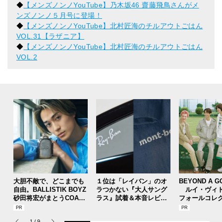
◆
【メンズノンノYouTube】乃木坂46 齋藤飛鳥さんがメ
ンズノンノ５月号に登場！
◆
【メンズノンノYouTube】北村匠海のチルアウトごはん
VOL.31【ラザニア】
◆
【メンズノンノYouTube】北村匠海のチルアウトごはん
VOL.2
大胆不敵で、どこまでも
１位は「レイバン」のオ
BEYOND A G
自由。BALLISTIK BOYZ
ラつかない『大人サング
ルイ・ヴィト
砂田将宏がまとうCOACH
ラス』試着＆本音レビュ
フォールコレ
の新作フレグランス「コ
ー！上着なのに涼しい「
描くプレッピ
ーチ ピュア プラチナム
モンベル」の隠れ名品ほ
1
/
9