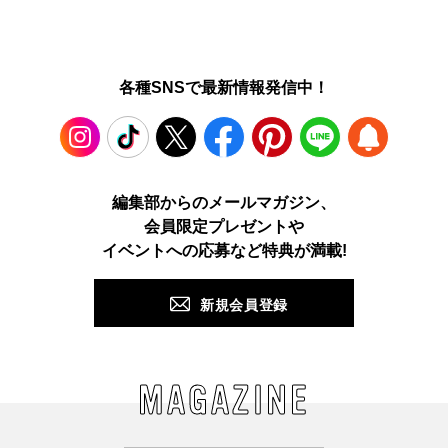
各種SNSで最新情報発信中！
Instagram
TikTok
X
Facebook
Pinterest
LINE
WEB
編集部からのメールマガジン、
会員限定プレゼントや
PUSH
イベントへの応募など特典が満載!
新規会員登録
MAGAZINE