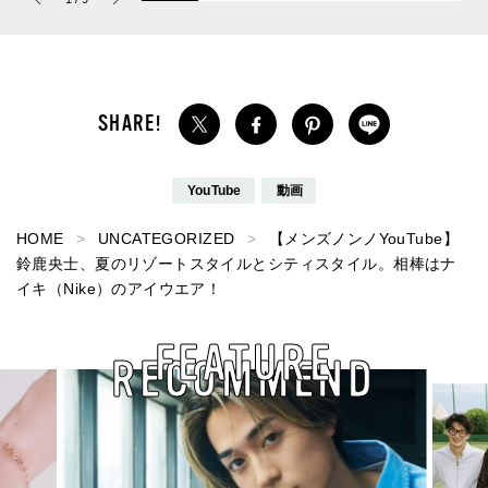
パルファム」
か【週間人気記事ベスト5
】
YouTube
動画
HOME
UNCATEGORIZED
【メンズノンノYouTube】
鈴鹿央士、夏のリゾートスタイルとシティスタイル。相棒はナ
イキ（Nike）のアイウエア！
FEATURE
RECOMMEND