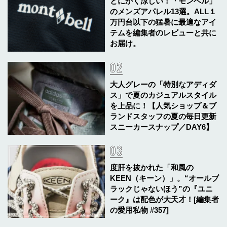
とにかく涼しい！「モンベル」
のメンズアパレル13選。ALL１
万円台以下の猛暑に最適なアイ
テムを編集者のレビューと共に
お届け。
大人グレーの「特別なアディダ
ス」で夏のカジュアルスタイル
を上品に！【人気ショップ＆ブ
ランドスタッフの夏の毎日更新
スニーカースナップ／DAY6】
度肝を抜かれた「和風の
KEEN（キーン）」。“オールブ
ラックじゃないほう”の『ユニ
ーク』は配色が大天才！[編集者
の愛用私物 #357]