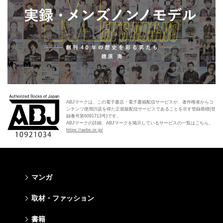
ABJマークは、この電子書店・電子書籍配信サービスが、著作権者からコ
ンテンツ使用許諾を得た正規版配信サービスであることを示す登録商標(登
録番号第6091713号)です。
ABJマークの詳細、ABJマークを掲示しているサービスの一覧はこちら。
https://aebs.or.jp/
マンガ
少年マンガ
青年マンガ
少女マンガ
女性マンガ
取材・ファッション
週刊少年ジャンプ
週刊ヤングジャンプ
りぼん
Cookie
ファッション・美容
芸能・情報・スポーツ
書籍
ジャンプSQ
ヤングジャンプ定期購読デジタル
マーガレット
Cocohana