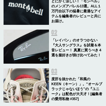
とにかく涼しい！「モンベル」
のメンズアパレル13選。ALL１
万円台以下の猛暑に最適なアイ
テムを編集者のレビューと共に
お届け。
「レイバン」のオラつかない
『大人サングラス』を試着＆本
音レビュー！ 真夏に買うべき４
選を服好きが掛け比べてみた！
度肝を抜かれた「和風の
KEEN（キーン）」。“オールブ
ラックじゃないほう”の『ユニ
ーク』は配色が大天才！[編集者
の愛用私物 #357]