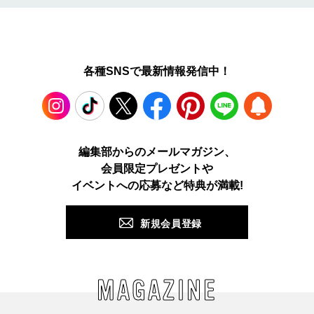
各種SNSで最新情報発信中！
Instagram
TikTok
X
Facebook
Pinterest
LINE
WEB
編集部からのメールマガジン、
会員限定プレゼントや
PUSH
イベントへの応募など特典が満載!
新規会員登録
MAGAZINE