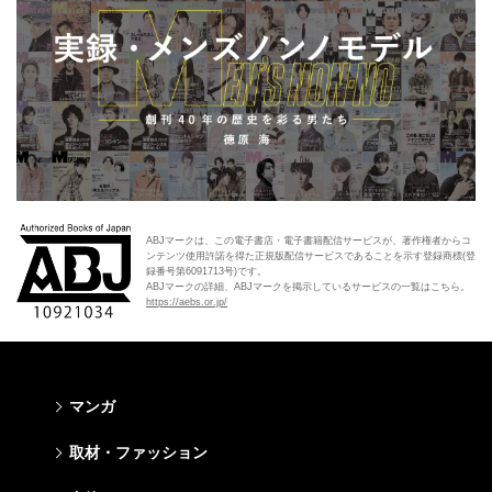
ABJマークは、この電子書店・電子書籍配信サービスが、著作権者からコ
ンテンツ使用許諾を得た正規版配信サービスであることを示す登録商標(登
録番号第6091713号)です。
ABJマークの詳細、ABJマークを掲示しているサービスの一覧はこちら。
https://aebs.or.jp/
マンガ
少年マンガ
青年マンガ
少女マンガ
女性マンガ
取材・ファッション
週刊少年ジャンプ
週刊ヤングジャンプ
りぼん
Cookie
ファッション・美容
芸能・情報・スポーツ