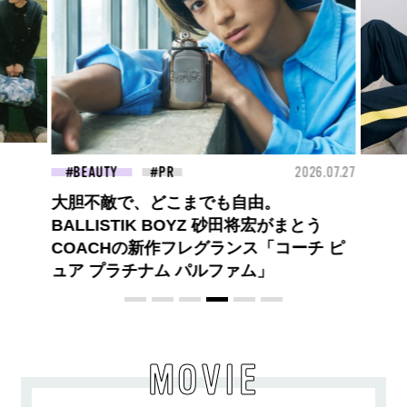
26.07.27
FASHION
2026.07.09
FAS
ロエベの新しい世界へようこそ。大胆な
コントラストとレイヤードの先に。装う
喜び、明るいスピリット
MOVIE