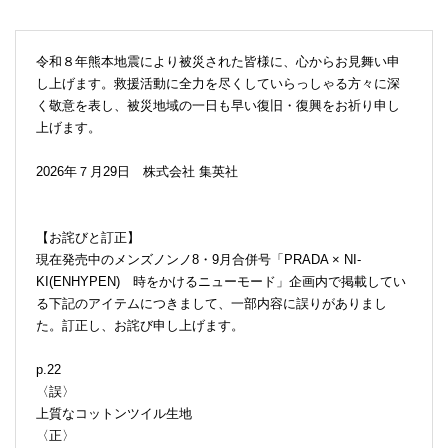
令和８年熊本地震により被災された皆様に、心からお見舞い申
し上げます。救援活動に全力を尽くしていらっしゃる方々に深
く敬意を表し、被災地域の一日も早い復旧・復興をお祈り申し
上げます。
2026年７月29日 株式会社 集英社
【お詫びと訂正】
現在発売中のメンズノンノ8・9月合併号「PRADA × NI-
KI(ENHYPEN) 時をかけるニューモード」企画内で掲載してい
る下記のアイテムにつきまして、一部内容に誤りがありまし
た。訂正し、お詫び申し上げます。
p.22
〈誤〉
上質なコットンツイル生地
〈正〉