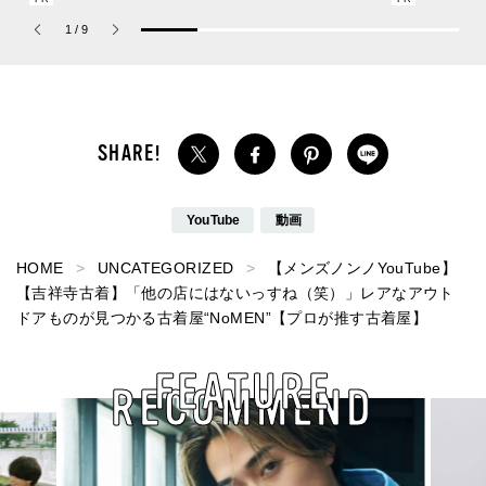
ーチ ピュア プラチナム
リーム”
1
/
9
パルファム」
YouTube
動画
HOME
UNCATEGORIZED
【メンズノンノYouTube】
【吉祥寺古着】「他の店にはないっすね（笑）」レアなアウト
ドアものが見つかる古着屋“NoMEN”【プロが推す古着屋】
FEATURE
RECOMMEND