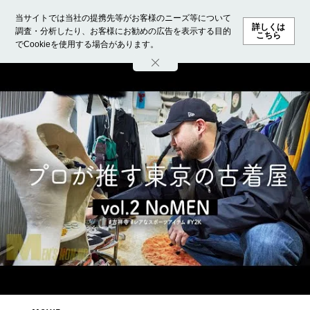
当サイトでは当社の提携先等がお客様のニーズ等について
詳しくは
調査・分析したり、お客様にお勧めの広告を表示する目的
こちら
でCookieを使用する場合があります。
ホーム
モデル募集
ランキング
ファッション
ビューテ