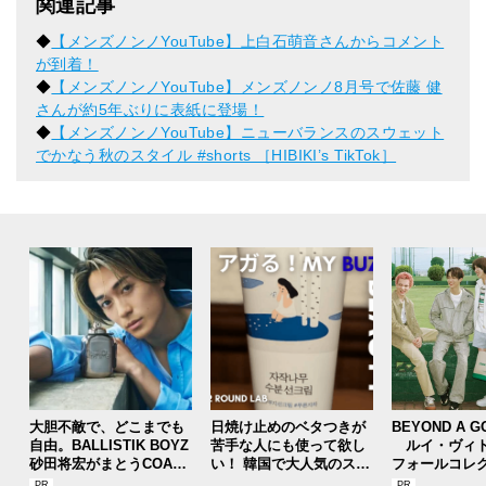
関連記事
◆
【メンズノンノYouTube】上白石萌音さんからコメント
が到着！
◆
【メンズノンノYouTube】メンズノンノ8月号で佐藤 健
さんが約5年ぶりに表紙に登場！
◆
【メンズノンノYouTube】ニューバランスのスウェット
でかなう秋のスタイル #shorts ［HIBIKI’s TikTok］
大胆不敵で、どこまでも
日焼け止めのベタつきが
BEYOND A G
自由。BALLISTIK BOYZ
苦手な人にも使って欲し
ルイ・ヴィト
砂田将宏がまとうCOACH
い！ 韓国で大人気のスト
フォールコレ
の新作フレグランス「コ
レスフリーな“水分サンク
描くプレッピ