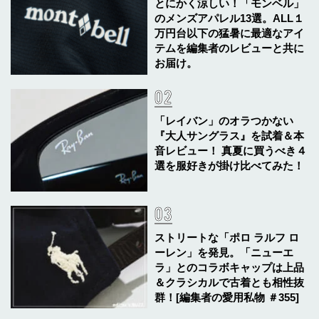
とにかく涼しい！「モンベル」
のメンズアパレル13選。ALL１
万円台以下の猛暑に最適なアイ
テムを編集者のレビューと共に
お届け。
「レイバン」のオラつかない
『大人サングラス』を試着＆本
音レビュー！ 真夏に買うべき４
選を服好きが掛け比べてみた！
ストリートな「ポロ ラルフ ロ
ーレン」を発見。「ニューエ
ラ」とのコラボキャップは上品
＆クラシカルで古着とも相性抜
群！[編集者の愛用私物 ＃355]