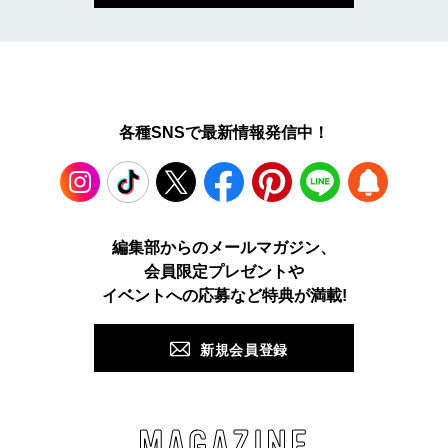
各種SNSで最新情報発信中！
Instagram
TikTok
X
Facebook
Pinterest
LINE
WEB
編集部からのメールマガジン、
会員限定プレゼントや
PUSH
イベントへの応募など特典が満載!
新規会員登録
MAGAZINE