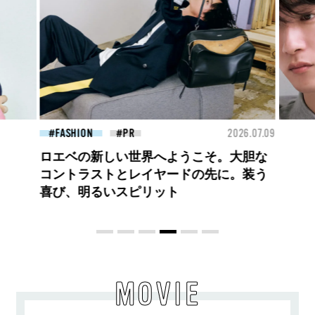
26.07.09
FASHION
2026.07.09
BEA
高橋璃央と、ジュエッテの出会い。夏の
定番、ピンクゴールドが印象的
な“SUMMER PINK”［meets Jouete!
Vol.12］
MOVIE