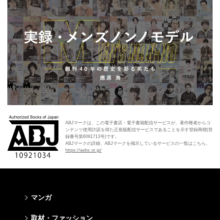
ABJマークは、この電子書店・電子書籍配信サービスが、著作権者からコ
ンテンツ使用許諾を得た正規版配信サービスであることを示す登録商標(登
録番号第6091713号)です。
ABJマークの詳細、ABJマークを掲示しているサービスの一覧はこちら。
https://aebs.or.jp/
マンガ
少年マンガ
青年マンガ
少女マンガ
女性マンガ
取材・ファッション