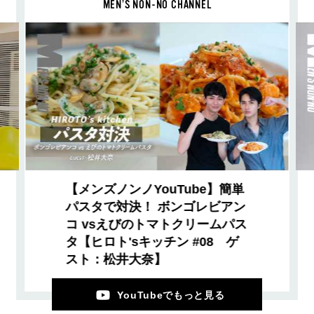
MEN’S NON-NO CHANNEL
【メンズノンノYouTube】簡単
パスタで対決！ ボンゴレビアン
コ vsえびのトマトクリームパス
タ【ヒロト'sキッチン #08 ゲ
スト：松井大奈】
YouTubeでもっと見る