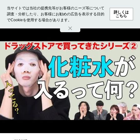
当サイトでは当社の提携先等がお客様のニーズ等について
詳しくは
調査・分析したり、お客様にお勧めの広告を表示する目的
こちら
でCookieを使用する場合があります。
ホーム
モデル募集
ランキング
ファッション
ビューテ