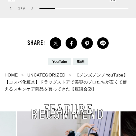
ーチ ピュア プラチナム
ドスタッフの夏の毎日更
1
/
9
パルファム」
新スニーカースナップ／
DAY6】
YouTube
動画
HOME
UNCATEGORIZED
【メンズノンノYouTube】
【コスパ化粧水】ドラッグストアで美容のプロたちが安くて使
えるスキンケア商品を買ってきた【座談会②】
FEATURE
RECOMMEND