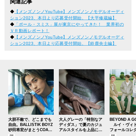
関連記事
◆
【メンズノンノYouTube】メンズノンノモデルオーディ
ション2023、本日より応募受付開始。【大平修蔵編】
◆
「ポール・スミス」展が東京にやってきた！ 業界初の
ＶＲ動画レポート！
◆
【メンズノンノYouTube】メンズノンノモデルオーディ
ション2023、本日より応募受付開始。【鈴鹿央士編】
大胆不敵で、どこまでも
大人グレーの「特別なア
BEYOND A G
自由。BALLISTIK BOYZ
ディダス」で夏のカジュ
ルイ・ヴィト
砂田将宏がまとうCOACH
アルスタイルを上品に！
フォールコレ
の新作フレグランス「コ
【人気ショップ＆ブラン
描くプレッピ