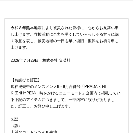
令和８年熊本地震により被災された皆様に、心からお見舞い申
し上げます。救援活動に全力を尽くしていらっしゃる方々に深
く敬意を表し、被災地域の一日も早い復旧・復興をお祈り申し
上げます。
2026年７月29日 株式会社 集英社
【お詫びと訂正】
現在発売中のメンズノンノ8・9月合併号「PRADA × NI-
KI(ENHYPEN) 時をかけるニューモード」企画内で掲載してい
る下記のアイテムにつきまして、一部内容に誤りがありまし
た。訂正し、お詫び申し上げます。
p.22
〈誤〉
上質なコットンツイル生地