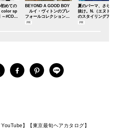
の初めての
BEYOND A GOOD BOY
夏のパーマ、さらにあか
上品
olor sp
ルイ・ヴィトンのプレ
抜け。N.（エヌドット）
マ」
 ～#COT7
フォールコレクションが
のスタイリングアイテム
ト 
より開催！
描くプレッピースタイル
で作る旬ヘアのテクニッ
い目
クを、人気３サロンに教
ブラ
わった！
毎日
ップ
YouTube】【東京最旬ヘアカタログ】