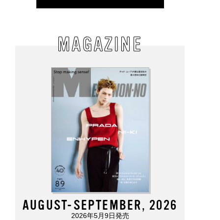
さが桁違い！「プー
ロエベの新しい世界へよ
日焼け止めのベタつき
の『スピードキャッ
うこそ。大胆なコントラ
苦手な人にも使って欲
プラス』は黒別注が狙
ストとレイヤードの先に
い！ 韓国で大人気のス
！【人気ショップ＆
。装う喜び、明るいスピ
レスフリーな“水分サン
MAGAZINE
ンドスタッフの夏の
リット
リーム”
更新スニーカースナ
／DAY7】
AUGUST-SEPTEMBER, 2026
2026年5月9日発売