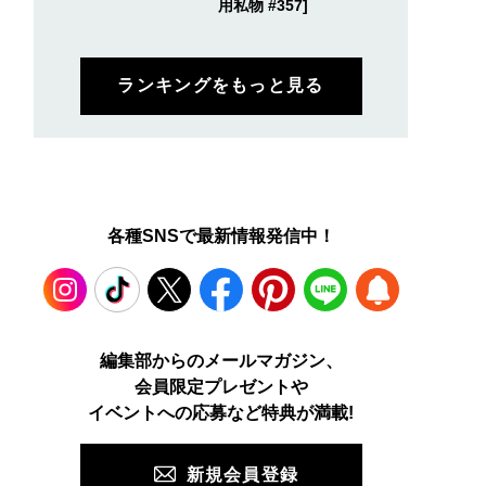
用私物 #357]
ランキングをもっと見る
各種SNSで最新情報発信中！
Instagram
TikTok
X
Facebook
Pinterest
LINE
WEB
編集部からのメールマガジン、
会員限定プレゼントや
PUSH
イベントへの応募など特典が満載!
新規会員登録