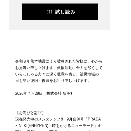
試し読み
令和８年熊本地震により被災された皆様に、心から
お見舞い申し上げます。救援活動に全力を尽くして
いらっしゃる方々に深く敬意を表し、被災地域の一
日も早い復旧・復興をお祈り申し上げます。
2026年７月29日 株式会社 集英社
2026.07.09
FASHION
【お詫びと訂正】
現在発売中のメンズノンノ8・9月合併号「PRADA
× NI-KI(ENHYPEN) 時をかけるニューモード」企