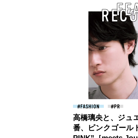
FE
REC
FASHION
高橋璃央と、ジュ
番、ピンクゴールド
PINK”［meets Joue