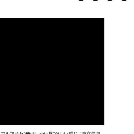
マを加えた“伸ばしかけ風”がいい感じ #東京最旬