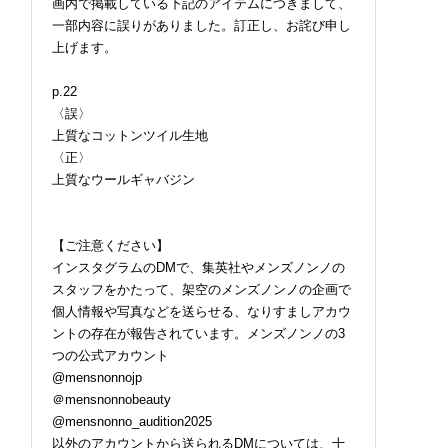
画内で掲載している下記のアイテムにつきまして、
一部内容に誤りがありました。訂正し、お詫び申し
上げます。
p.22
〈誤〉
上質なコットンツイル生地
〈正〉
上質なウールギャバジン
【ご注意ください】
インスタグラムのDMで、集英社やメンズノンノの
スタッフをかたって、架空のメンズノンノの企画で
個人情報や写真などを送らせる、なりすましアカウ
ントの存在が報告されています。メンズノンノの3
つの公式アカウント
@mensnonnojp
＠mensnonnobeauty
@mensnonno_audition2025
以外のアカウントから送られるDMについては、十