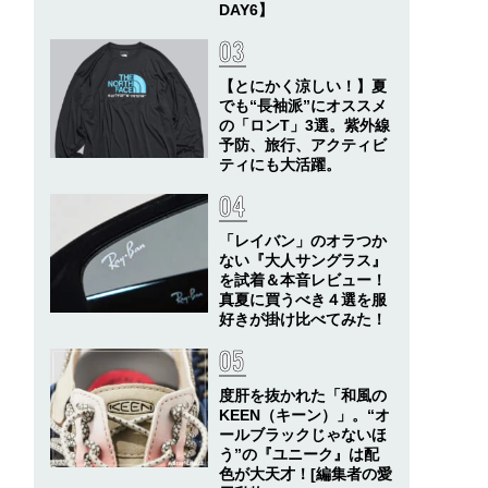
DAY6】
【とにかく涼しい！】夏
でも“長袖派”にオススメ
の「ロンT」3選。紫外線
予防、旅行、アクティビ
ティにも大活躍。
「レイバン」のオラつか
ない『大人サングラス』
を試着＆本音レビュー！
真夏に買うべき４選を服
好きが掛け比べてみた！
度肝を抜かれた「和風の
KEEN（キーン）」。“オ
ールブラックじゃないほ
う”の『ユニーク』は配
色が大天才！[編集者の愛