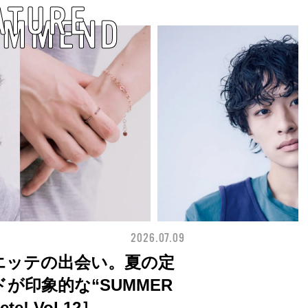
ATURE
OMMEND
2026.07.09
BEAUTY
エッテの出会い。夏の定
が印象的な“SUMMER
te! Vol.12］