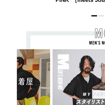
M
MEN’S N