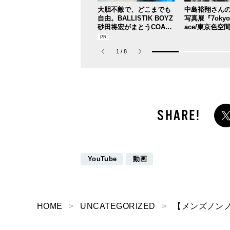
大胆不敵で、どこまでも
中島裕翔さん
自由。BALLISTIK BOYZ
写真展『7okyo c
砂田将宏がまとうCOACH
ace/東京色空間
の新作フレグランス「コ
DF～』が本日
ーチ ピュア プラチナム
1
/
8
パルファム」
YouTube
動画
HOME
UNCATEGORIZED
【メンズノンノ