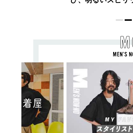
M
MEN’S N