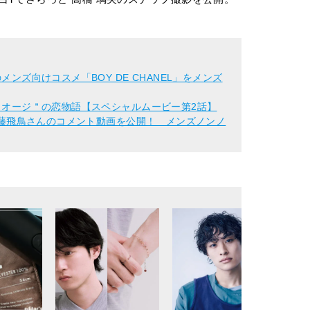
メンズ向けコスメ「BOY DE CHANEL」をメンズ
ん＂オージ＂の恋物語【スペシャルムービー第2話】
6 齋藤飛鳥さんのコメント動画を公開！ メンズノンノ