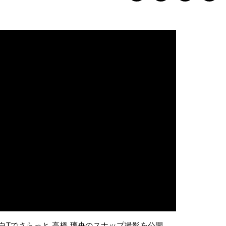
白Tでさらっと 高橋 璃央のスナップ撮影を公開。