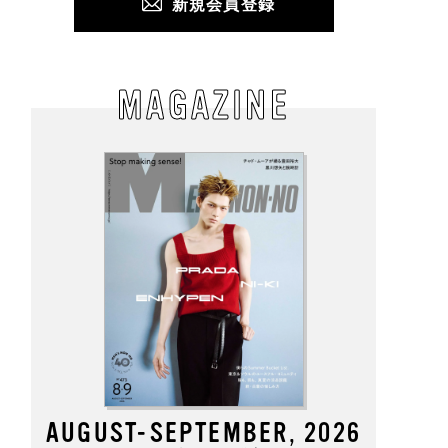
新規会員登録
てタフな“最強黒バッ
ロエベの新しい世界へよ
韓国の服好きはこうや
。「モノリス」から高
うこそ。大胆なコントラ
て「ユニクロ」を使う
素材で進化した旅行
ストとレイヤードの先に
おしゃれな人が集う「
勤に大活躍な全５型
。装う喜び、明るいスピ
ウル」のカフェ＆ベー
場！
リット
リー、コミュニティス
MAGAZINE
ップ！
AUGUST-SEPTEMBER, 2026