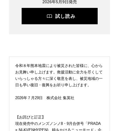
2026年5月9日発売
試し読み
令和８年熊本地震により被災された皆様に、心から
お見舞い申し上げます。救援活動に全力を尽くして
いらっしゃる方々に深く敬意を表し、被災地域の一
日も早い復旧・復興をお祈り申し上げます。
2026年７月29日 株式会社 集英社
2026.07.27
BEAUTY
【お詫びと訂正】
現在発売中のメンズノンノ8・9月合併号「PRADA
× NI-KI(ENHYPEN) 時をかけるニューモード」企