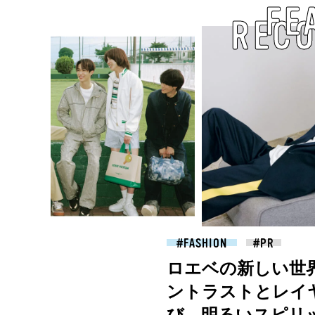
FE
REC
2026.07.09
FASHION
ロエベの新しい世
ントラストとレイ
び、明るいスピリ