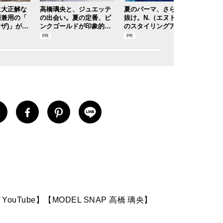
に大正解な
高橋璃央と、ジュエッテ
夏のパーマ、さらにあか
軽く
雨兼用の「
の出会い。夏の定番、ピ
抜け。N.（エヌドット）
グ”
イーザ)」があ
ンクゴールドが印象的な“
のスタイリングアイテム
機能
差しもゲリ
SUMMER PINK”［meets
で作る旬ヘアのテクニッ
や通
！[編集者
Jouete! Vol.12］
クを、人気３サロンに教
が登
0]
わった！
ouTube】【MODEL SNAP 高橋 璃央】