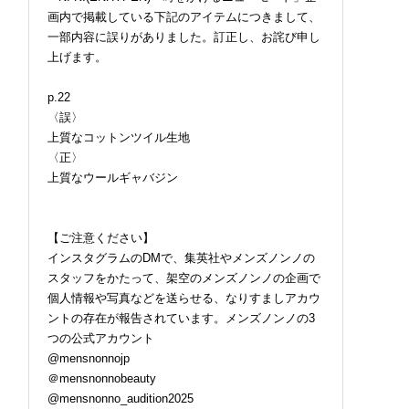
画内で掲載している下記のアイテムにつきまして、
一部内容に誤りがありました。訂正し、お詫び申し
上げます。
p.22
〈誤〉
上質なコットンツイル生地
〈正〉
上質なウールギャバジン
【ご注意ください】
インスタグラムのDMで、集英社やメンズノンノの
スタッフをかたって、架空のメンズノンノの企画で
個人情報や写真などを送らせる、なりすましアカウ
ントの存在が報告されています。メンズノンノの3
つの公式アカウント
@mensnonnojp
＠mensnonnobeauty
@mensnonno_audition2025