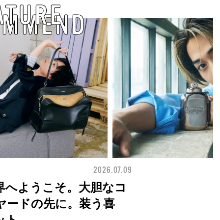
ATURE
OMMEND
2026.07.09
BEAUTY
界へようこそ。大胆なコ
ヤードの先に。装う喜
ット