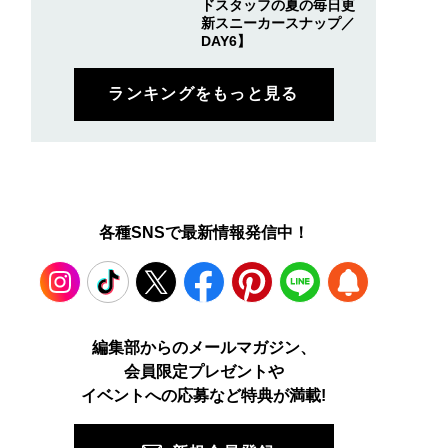
ドスタッフの夏の毎日更
新スニーカースナップ／
DAY6】
ランキングをもっと見る
各種SNSで最新情報発信中！
Instagram
TikTok
X
Facebook
Pinterest
LINE
WEB
編集部からのメールマガジン、
会員限定プレゼントや
PUSH
イベントへの応募など特典が満載!