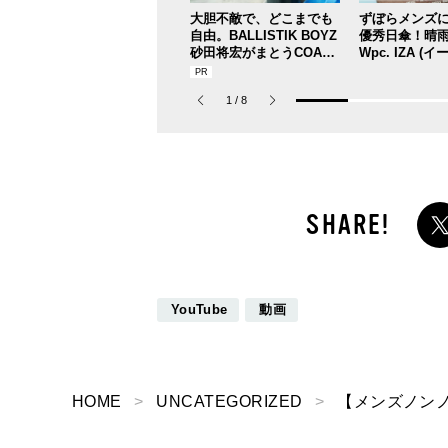
大胆不敵で、どこまでも
ずぼらメンズ
自由。BALLISTIK BOYZ
優秀日傘！晴
砂田将宏がまとうCOACH
Wpc. IZA (
の新作フレグランス「コ
れば猛暑の日
ーチ ピュア プラチナム
ラ豪雨も無問題
1
/
8
パルファム」
の愛用私物 #36
YouTube
動画
HOME
UNCATEGORIZED
【メンズノンノY