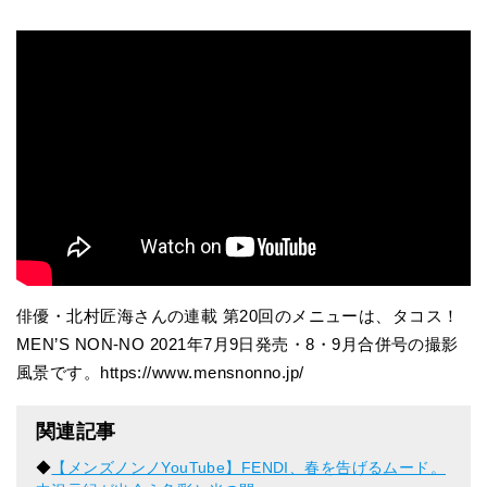
俳優・北村匠海さんの連載 第20回のメニューは、タコス！
MEN’S NON-NO 2021年7月9日発売・8・9月合併号の撮影
風景です。https://www.mensnonno.jp/
関連記事
◆
【メンズノンノYouTube】FENDI、春を告げるムード。