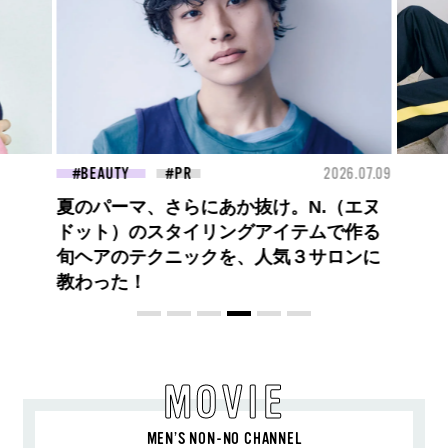
26.07.09
FASHION
2026.07.09
FAS
ロエベの新しい世界へようこそ。大胆な
コントラストとレイヤードの先に。装う
喜び、明るいスピリット
MOVIE
MEN’S NON-NO CHANNEL