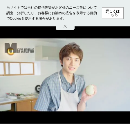
当サイトでは当社の提携先等がお客様のニーズ等について
詳しくは
調査・分析したり、お客様にお勧めの広告を表示する目的
こちら
でCookieを使用する場合があります。
ホーム
モデル募集
ランキング
ファッション
ビューテ