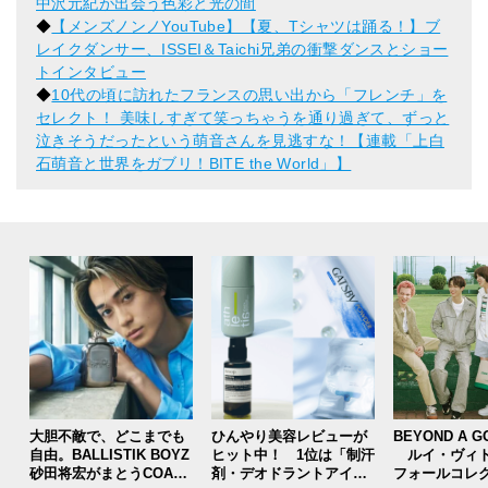
中沢元紀が出会う色彩と光の間
◆
【メンズノンノYouTube】【夏、Tシャツは踊る！】ブ
レイクダンサー、ISSEI＆Taichi兄弟の衝撃ダンスとショー
トインタビュー
◆
10代の頃に訪れたフランスの思い出から「フレンチ」を
セレクト！ 美味しすぎて笑っちゃうを通り過ぎて、ずっと
泣きそうだったという萌音さんを見逃すな！【連載「上白
石萌音と世界をガブリ！BITE the World」】
大胆不敵で、どこまでも
ひんやり美容レビューが
BEYOND A G
自由。BALLISTIK BOYZ
ヒット中！ 1位は「制汗
ルイ・ヴィト
砂田将宏がまとうCOACH
剤・デオドラントアイテ
フォールコレ