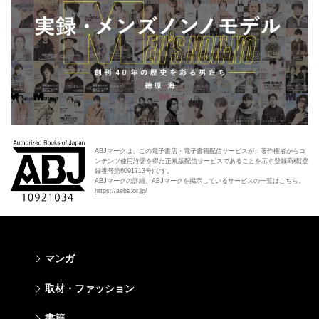
ABJマークは、この電子書店・電子書籍配信サービスが、著作権者からコ
ンテンツ使用許諾を得た正規版配信サービスであることを示す登録商標(登
録番号第6091713号)です。
ABJマークの詳細、ABJマークを掲示しているサービスの一覧はこちら。
https://aebs.or.jp/
マンガ
少年マンガ
青年マンガ
少女マンガ
女性マンガ
取材・ファッション
週刊少年ジャンプ
週刊ヤングジャンプ
りぼん
Cookie
ファッション・美容
芸能・情報・スポーツ
書籍
ジャンプSQ
ヤングジャンプ定期購読デジタル
マーガレット
Cocohana