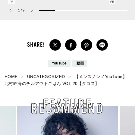
の新作フレグランス「コ
ム」のおすすめ10選、2
描くプレッピ
ーチ ピュア プラチナム
位は「ロクシタン」の新
1
/
9
パルファム」
作はベタつかずに涼しい.
..【週間ビューティ人気
記事ベスト３】
YouTube
動画
HOME
UNCATEGORIZED
【メンズノンノYouTube】
北村匠海のチルアウトごはん VOL.20【タコス】
FEATURE
RECOMMEND