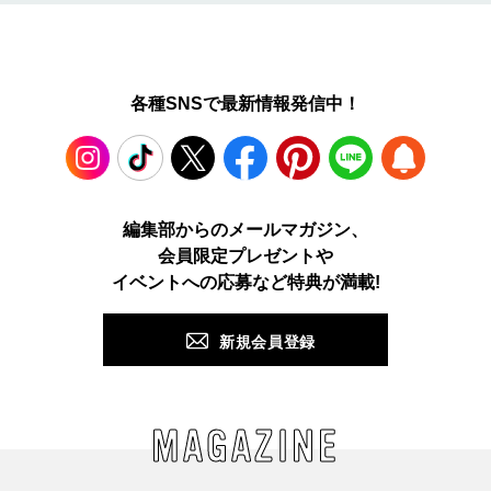
各種SNSで最新情報発信中！
Instagram
TikTok
X
Facebook
Pinterest
LINE
WEB
編集部からのメールマガジン、
会員限定プレゼントや
PUSH
イベントへの応募など特典が満載!
新規会員登録
MAGAZINE