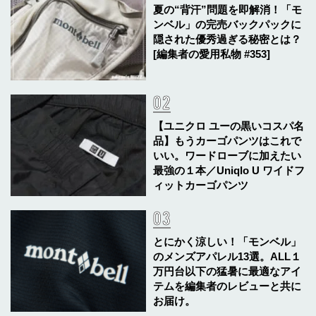
夏の“背汗”問題を即解消！「モ
ンベル」の完売バックパックに
隠された優秀過ぎる秘密とは？
[編集者の愛用私物 #353]
【ユニクロ ユーの黒いコスパ名
品】もうカーゴパンツはこれで
いい。ワードローブに加えたい
最強の１本／Uniqlo U ワイドフ
ィットカーゴパンツ
とにかく涼しい！「モンベル」
のメンズアパレル13選。ALL１
万円台以下の猛暑に最適なアイ
テムを編集者のレビューと共に
お届け。