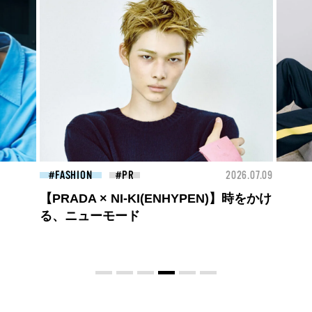
26.07.09
FASHION
2026.07.09
FAS
ロエベの新しい世界へようこそ。大胆な
コントラストとレイヤードの先に。装う
喜び、明るいスピリット