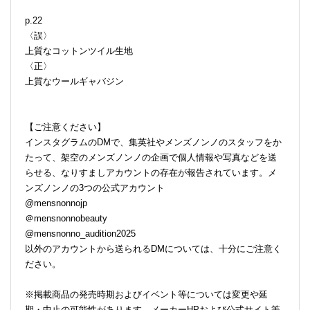
p.22
〈誤〉
上質なコットンツイル生地
〈正〉
上質なウールギャバジン
【ご注意ください】
インスタグラムのDMで、集英社やメンズノンノのスタッフをか
たって、架空のメンズノンノの企画で個人情報や写真などを送
らせる、なりすましアカウントの存在が報告されています。メ
ンズノンノの3つの公式アカウント
@mensnonnojp
＠mensnonnobeauty
@mensnonno_audition2025
以外のアカウントから送られるDMについては、十分にご注意く
ださい。
※掲載商品の発売時期およびイベント等については変更や延
期・中止の可能性があります。メーカーHPおよび公式サイト等