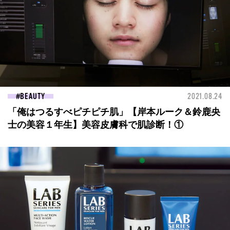
BEAUTY
2021.08.24
「俺はつるすべピチピチ肌」【岸本ルーク＆鈴鹿央
士の美容１年生】美容皮膚科で肌診断！①