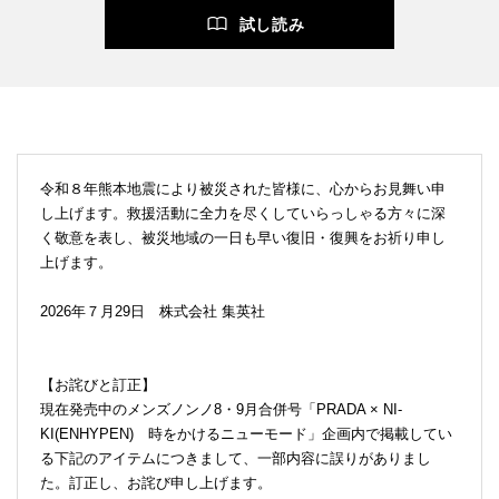
試し読み
令和８年熊本地震により被災された皆様に、心からお見舞い申
し上げます。救援活動に全力を尽くしていらっしゃる方々に深
く敬意を表し、被災地域の一日も早い復旧・復興をお祈り申し
上げます。
2026年７月29日 株式会社 集英社
【お詫びと訂正】
現在発売中のメンズノンノ8・9月合併号「PRADA × NI-
KI(ENHYPEN) 時をかけるニューモード」企画内で掲載してい
る下記のアイテムにつきまして、一部内容に誤りがありまし
た。訂正し、お詫び申し上げます。