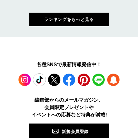
ランキングをもっと見る
各種SNSで最新情報発信中！
Instagram
TikTok
X
Facebook
Pinterest
LINE
WEB
編集部からのメールマガジン、
会員限定プレゼントや
PUSH
イベントへの応募など特典が満載!
新規会員登録