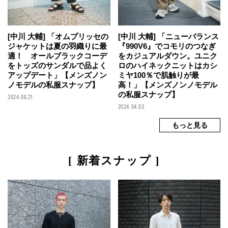
[中川 大輔] 「オムプリッセの
[中川 大輔] 「ニューバランス
ジャケットは夏の羽織りに最
『990V6』でコモリのつなぎ
適！ オールブラックコーデ
をカジュアルダウン。ユニク
をトッズのサンダルで品よく
ロのハイネックニットはカシ
アップデート」【メンズノン
ミヤ100％で肌触りが最
ノモデルの私服スナップ】
高！」【メンズノンノモデル
の私服スナップ】
2024.06.21
2024.04.03
[ 新着スナップ ]