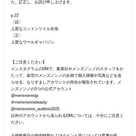
た。訂正し、お詫び申し上げます。
p.22
〈誤〉
上質なコットンツイル生地
〈正〉
上質なウールギャバジン
【ご注意ください】
インスタグラムのDMで、集英社やメンズノンノのスタッフをか
たって、架空のメンズノンノの企画で個人情報や写真などを送
らせる、なりすましアカウントの存在が報告されています。メ
ンズノンノの3つの公式アカウント
@mensnonnojp
＠mensnonnobeauty
@mensnonno_audition2025
以外のアカウントから送られるDMについては、十分にご注意く
ださい。
※掲載商品の発売時期およびイベント等については変更や延