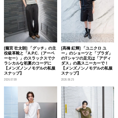
[籠宮 壮太朗] 「グッチ」の主
[髙橋 紅輝] 「ユニクロ ユ
役級革靴と「A.P.C.（アーペ
ー」のショーツと「プラダ」
ーセー）」のスラックスでク
のTシャツの足元は「アディ
ラシカルな初夏のコーデに
ダス」の黒スニーカーで！
【メンズノンノモデルの私服
【メンズノンノモデルの私服
スナップ】
スナップ】
2026.07.09
2026.06.25