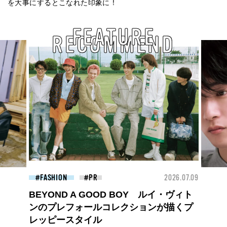
を大事にするとこなれた印象に！
FEATURE
RECOMMEND
26.07.09
FASHION
2026.07.09
FAS
高橋璃央と、ジュエッテの出会い。夏の
定番、ピンクゴールドが印象的
な“SUMMER PINK”［meets Jouete!