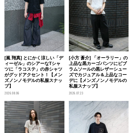
[嵐 翔真] とにかく涼しい「デ
[小方 蒼介] 「オーラリー」の
ィーゼル」のシアーなTシャ
上品な黒カーゴパンツにビブ
ツに「ラコステ」の赤シャツ
ラムソールの黒レザーシュー
がグッドアクセント！【メン
ズでカジュアル＆上品なコー
ズノンノモデルの私服スナッ
デに【メンズノンノモデルの
プ】
私服スナップ】
2026.08.06
2026.07.23