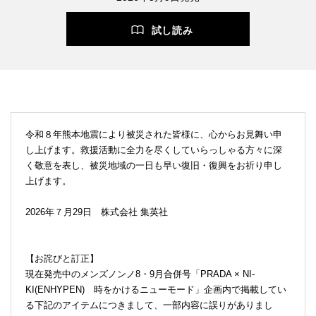
試し読み
令和８年熊本地震により被災された皆様に、心からお見舞い申
し上げます。救援活動に全力を尽くしていらっしゃる方々に深
く敬意を表し、被災地域の一日も早い復旧・復興をお祈り申し
上げます。
2026年７月29日 株式会社 集英社
【お詫びと訂正】
現在発売中のメンズノンノ8・9月合併号「PRADA × NI-
KI(ENHYPEN) 時をかけるニューモード」企画内で掲載してい
る下記のアイテムにつきまして、一部内容に誤りがありまし