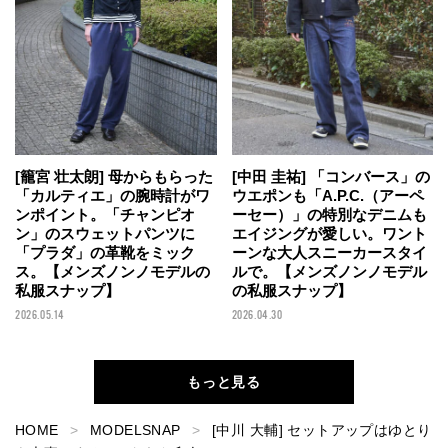
[籠宮 壮太朗] 母からもらった
[中田 圭祐] 「コンバース」の
「カルティエ」の腕時計がワ
ウエポンも「A.P.C.（アーペ
ンポイント。「チャンピオ
ーセー）」の特別なデニムも
ン」のスウェットパンツに
エイジングが愛しい。ワント
「プラダ」の革靴をミック
ーンな大人スニーカースタイ
ス。【メンズノンノモデルの
ルで。【メンズノンノモデル
私服スナップ】
の私服スナップ】
2026.05.14
2026.04.30
もっと見る
HOME
MODELSNAP
[中川 大輔] セットアップはゆとり