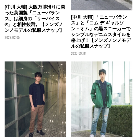
[中川 大輔] 大阪万博帰りに買
った英国製「ニューバラン
[中川 大輔] 「ニューバラン
ス」は細身の「リーバイス
ス」と「コム デ ギャルソ
®」と相性抜群。【メンズノ
ン・オム」の黒スニーカーで
ンノモデルの私服スナップ】
シンプルなデニムスタイルを
2026.02.05
格上げ！【メンズノンノモデ
ルの私服スナップ】
2025.09.18