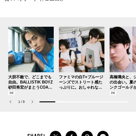
大胆不敵で、どこまでも
ファミマの白T×ブルージ
高橋璃央と、
自由。BALLISTIK BOYZ
ーンズでストリート感た
の出会い。夏
砂田将宏がまとうCOACH
っぷりに。おしゃれな人
ンクゴールド
の新作フレグランス「コ
が集う「ソウル」のショ
SUMMER PIN
ーチ ピュア プラチナム
ップ、コミュニティスナ
Jouete! Vol.1
1
/
9
パルファム」
ップ！