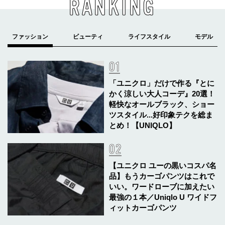
RANKING
「ユニクロ」だけで作る『とに
かく涼しい大人コーデ』20選！
軽快なオールブラック、ショー
ツスタイル...好印象テクを総ま
とめ！【UNIQLO】
【ユニクロ ユーの黒いコスパ名
品】もうカーゴパンツはこれで
いい。ワードローブに加えたい
最強の１本／Uniqlo U ワイドフ
ィットカーゴパンツ