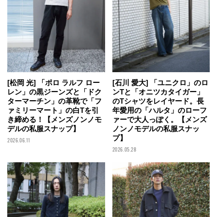
[石川 愛大] 「ユニクロ」のロ
[松岡 光] 「ポロ ラルフ ロー
ンTと「オニツカタイガー」
レン」の黒ジーンズと「ドク
のTシャツをレイヤード。長
ターマーチン」の革靴で「フ
年愛用の「ハルタ」のローフ
ァミリーマート」の白Tを引
ァーで大人っぽく。【メンズ
き締める！【メンズノンノモ
ノンノモデルの私服スナッ
デルの私服スナップ】
プ】
2026.06.11
2026.05.28