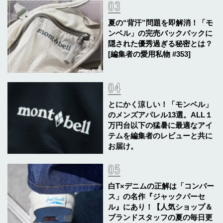
夏の“背汗”問題を即解消！「モ
ンベル」の完売バックパックに
隠された優秀過ぎる秘密とは？
[編集者の愛用私物 #353]
とにかく涼しい！「モンベル」
のメンズアパレル13選。ALL１
万円台以下の猛暑に最適なアイ
テムを編集者のレビューと共に
お届け。
白T×デニムの正解は「コンバー
ス」の名作『ジャックパーセ
ル』にあり！【人気ショップ＆
ブランドスタッフの夏の毎日更