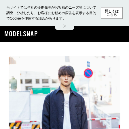
当サイトでは当社の提携先等がお客様のニーズ等について
詳しくは
調査・分析したり、お客様にお勧めの広告を表示する目的
こちら
でCookieを使用する場合があります。
ホーム
モデル募集
ランキング
ファッション
ビューテ
MODELSNAP