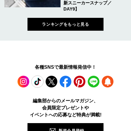
新スニーカースナップ／
DAY9】
ランキングをもっと見る
各種SNSで最新情報発信中！
Instagram
TikTok
X
Facebook
Pinterest
LINE
WEB
編集部からのメールマガジン、
会員限定プレゼントや
PUSH
イベントへの応募など特典が満載!
新規会員登録