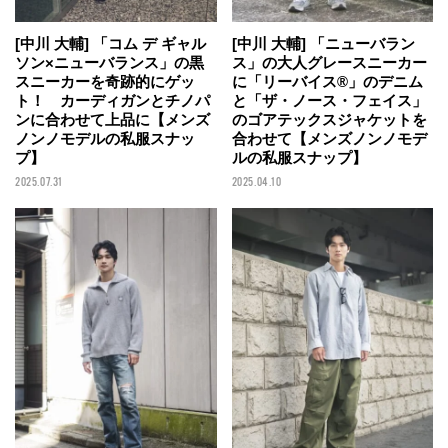
[中川 大輔] 「コム デ ギャル
[中川 大輔] 「ニューバラン
ソン×ニューバランス」の黒
ス」の大人グレースニーカー
スニーカーを奇跡的にゲッ
に「リーバイス®」のデニム
ト！ カーディガンとチノパ
と「ザ・ノース・フェイス」
ンに合わせて上品に【メンズ
のゴアテックスジャケットを
ノンノモデルの私服スナッ
合わせて【メンズノンノモデ
プ】
ルの私服スナップ】
2025.07.31
2025.04.10