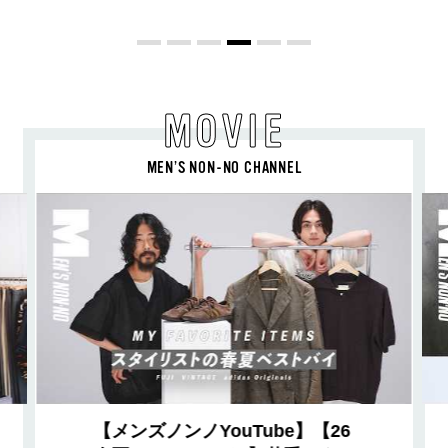
Vol.12］
MOVIE
MEN’S NON-NO CHANNEL
【メンズノンノYouTube】【26