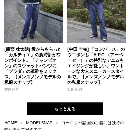
[籠宮 壮太朗] 母からもらった
[中田 圭祐] 「コンバース」の
「カルティエ」の腕時計がワ
ウエポンも「A.P.C.（アーペ
ンポイント。「チャンピオ
ーセー）」の特別なデニムも
ン」のスウェットパンツに
エイジングが愛しい。ワント
「プラダ」の革靴をミック
ーンな大人スニーカースタイ
ス。【メンズノンノモデルの
ルで。【メンズノンノモデル
私服スナップ】
の私服スナップ】
2026.05.14
2026.04.30
もっと見る
HOME
MODELSNAP
ヨーロッパ諸国の古着には独特の
味があって好きです！