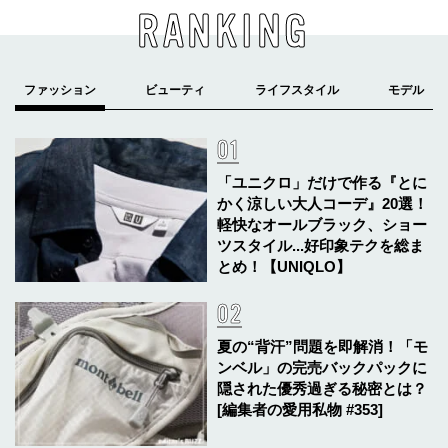
RANKING
「ユニクロ」だけで作る『とに
かく涼しい大人コーデ』20選！
軽快なオールブラック、ショー
ツスタイル...好印象テクを総ま
とめ！【UNIQLO】
夏の“背汗”問題を即解消！「モ
ンベル」の完売バックパックに
隠された優秀過ぎる秘密とは？
[編集者の愛用私物 #353]