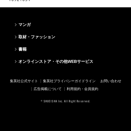
マンガ
少年マンガ
青年マンガ
少女マンガ
女性マンガ
取材・ファッション
週刊少年ジャンプ
週刊ヤングジャンプ
りぼん
Cookie
ファッション・美容
芸能・情報・スポーツ
書籍
ジャンプSQ
ヤングジャンプ定期購読デジタル
マーガレット
Cocohana
Seventeen
Myojo
Vジャンプ
ヤンジャン！
別冊マーガレット
office YOU
文芸・文庫・総合
学芸・ノンフィクション・新書
ライトノベル・ノベライズ
キッズ
オンラインストア・その他WEBサービス
non-no
週プレNEWS
最強ジャンプ
となりのヤングジャンプ
マンガMee公式サイト
マンガMee公式サイト
すばる
集英社学芸部 - 学芸・ノンフィクション
集英社Webマガジン コバルト
集英社みらい文庫
BAILA
週プレ グラジャパ!
オンラインストア
その他WEBサービス
少年ジャンプ+
グランドジャンプ
リマコミ
リマコミ
小説すばる
集英社ビジネス書
集英社オレンジ文庫
集英社の児童図書 S-KIDS.LAND
MAQUIA
Sportiva
OTO
集英社アドナビ
ジャンプTOON
ウルトラジャンプ
ジャンプTOON
ジャンプTOON
集英社公式サイト
集英社プライバシーガイドライン
お問い合わせ
集英社 文芸ステーション
集英社新書
シフォン文庫
SPUR
パラスポ
SHUEISHA MANGA-ART HERITAGE
集英社エディターズ・ラボ
ZEBRACK
少年ジャンプ+
ZEBRACK
ZEBRACK
広告掲載について
利用規約・会員規約
web 集英社文庫
集英社新書プラス - 知の水先案内人
ダッシュエックス文庫公式サイト
LEE
ジャンプキャラクターズストア
ジャンプルーキー！
ジャンプTOON
マンガMeets
マンガMeets
青春と読書
1日5分で、明日は変わる よみタイ yomitai
JUMP j-BOOKS
eclat
© SHUEISHA Inc. All Right Reserved.
HAPPY PLUS STORE
S-MANGA
ZEBRACK
S-MANGA
S-MANGA
アジア人物史
kotoba
T JAPAN
SHUEISHA VOX
集英社ジャンプリミックス
S-MANGA
集英社コミック文庫
集英社コミック文庫
e!集英社
HAPPY PLUS ONE
LEEマルシェ
集英社コミック文庫
集英社ジャンプリミックス
情報・知識＆オピニオン imidas
MEN'S NON-NO
SHOP Marisol
集英社コミック文庫