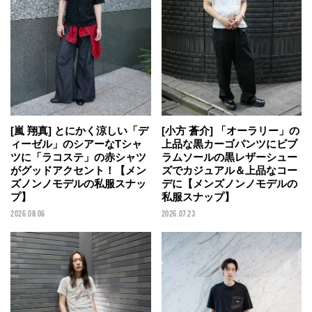
[嵐 翔真] とにかく涼しい「デ
[小方 蒼介] 「オーラリー」の
ィーゼル」のシアーなTシャ
上品な黒カーゴパンツにビブ
ツに「ラコステ」の赤シャツ
ラムソールの黒レザーシュー
がグッドアクセント！【メン
ズでカジュアル＆上品なコー
ズノンノモデルの私服スナッ
デに【メンズノンノモデルの
プ】
私服スナップ】
2026.08.06
2026.07.23