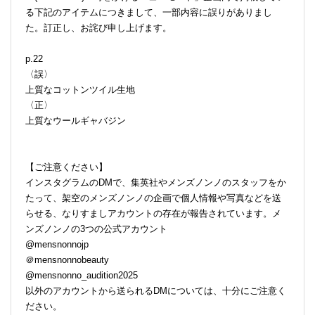
る下記のアイテムにつきまして、一部内容に誤りがありまし
た。訂正し、お詫び申し上げます。
p.22
〈誤〉
上質なコットンツイル生地
〈正〉
上質なウールギャバジン
【ご注意ください】
インスタグラムのDMで、集英社やメンズノンノのスタッフをか
たって、架空のメンズノンノの企画で個人情報や写真などを送
らせる、なりすましアカウントの存在が報告されています。メ
ンズノンノの3つの公式アカウント
@mensnonnojp
＠mensnonnobeauty
@mensnonno_audition2025
以外のアカウントから送られるDMについては、十分にご注意く
ださい。