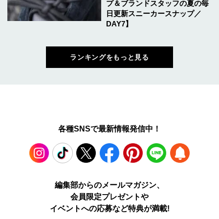
プ＆ブランドスタッフの夏の毎
日更新スニーカースナップ／
DAY7】
ランキングをもっと見る
各種SNSで最新情報発信中！
Instagram
TikTok
X
Facebook
Pinterest
LINE
WEB
編集部からのメールマガジン、
会員限定プレゼントや
PUSH
イベントへの応募など特典が満載!