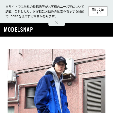
当サイトでは当社の提携先等がお客様のニーズ等について
詳しくは
調査・分析したり、お客様にお勧めの広告を表示する目的
こちら
でCookieを使用する場合があります。
ホーム
モデル募集
ランキング
ファッション
ビューテ
MODELSNAP