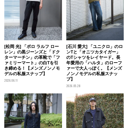
[石川 愛大] 「ユニクロ」のロ
[松岡 光] 「ポロ ラルフ ロー
ンTと「オニツカタイガー」
レン」の黒ジーンズと「ドク
のTシャツをレイヤード。長
ターマーチン」の革靴で「フ
年愛用の「ハルタ」のローフ
ァミリーマート」の白Tを引
ァーで大人っぽく。【メンズ
き締める！【メンズノンノモ
ノンノモデルの私服スナッ
デルの私服スナップ】
プ】
2026.06.11
2026.05.28