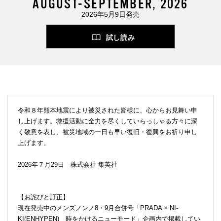
AUGUST-SEPTEMBER, 2026
2026年5月9日発売
試し読み
令和８年熊本地震により被災された皆様に、心からお見舞い申
し上げます。救援活動に全力を尽くしていらっしゃる方々に深
く敬意を表し、被災地域の一日も早い復旧・復興をお祈り申し
上げます。
2026年７月29日 株式会社 集英社
【お詫びと訂正】
現在発売中のメンズノンノ8・9月合併号「PRADA × NI-
KI(ENHYPEN) 時をかけるニューモード」企画内で掲載してい