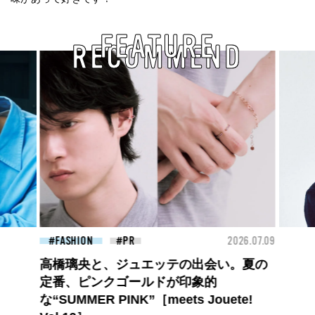
FEATURE
RECOMMEND
26.07.09
FASHION
2026.07.09
BEA
【PRADA × NI-KI(ENHYPEN)】時をかけ
る、ニューモード