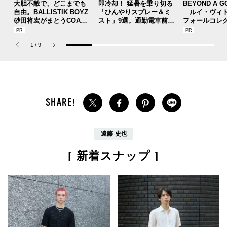
大胆不敵で、どこまでも
即冷却！ 猛暑を乗り切る
BEYOND A G
自由。BALLISTIK BOYZ
「ひんやりスプレー＆ミ
ルイ・ヴィト
砂田将宏がまとうCOACH
スト」9選。通勤電車前、
フォールコレ
の新作フレグランス「コ
運動後、日中...全シーン
描くプレッピ
ーチ ピュア プラチナム
で頼れる夏のメンズのマ
1
/
9
パルファム」
ストハブ。
遠藤 史也
[ 新着スナップ ]