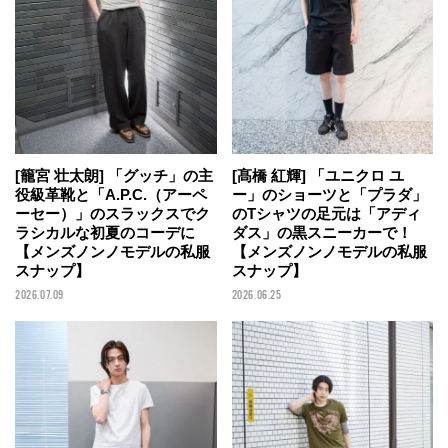
[籠宮 壮太朗] 「グッチ」の主
[髙橋 紅輝] 「ユニクロ ユ
役級革靴と「A.P.C.（アーペ
ー」のショーツと「プラダ」
ーセー）」のスラックスでク
のTシャツの足元は「アディ
ラシカルな初夏のコーデに
ダス」の黒スニーカーで！
【メンズノンノモデルの私服
【メンズノンノモデルの私服
スナップ】
スナップ】
2026.07.09
2026.06.25