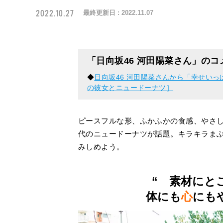
2022.10.27
最終更新日 :
2022.11.07
「日向坂46 河田陽菜さん」の
◆
日向坂46 河田陽菜さんから「幸せい
の彼女とニュードーナツ］
ピースフルな形、ふかふかの食感、やさ
代のニュードーナツが話題。キラキラま
みしめよう。
“ 素材にと
体にも
心
にも