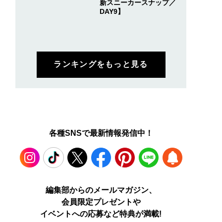
新スニーカースナップ／
DAY9】
ランキングをもっと見る
各種SNSで最新情報発信中！
Instagram
TikTok
X
Facebook
Pinterest
LINE
WEB
編集部からのメールマガジン、
会員限定プレゼントや
PUSH
イベントへの応募など特典が満載!