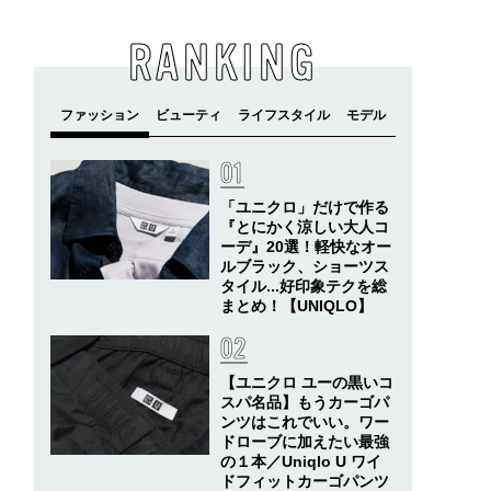
RANKING
「ユニクロ」だけで作る
『とにかく涼しい大人コ
ーデ』20選！軽快なオー
ルブラック、ショーツス
タイル...好印象テクを総
まとめ！【UNIQLO】
【ユニクロ ユーの黒いコ
スパ名品】もうカーゴパ
ンツはこれでいい。ワー
ドローブに加えたい最強
の１本／Uniqlo U ワイ
ドフィットカーゴパンツ