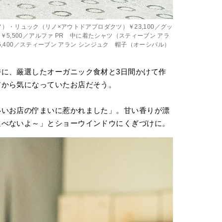
リノ）・リュック（リノ×アウトドアプロダクツ）￥23,100／グッ
5,500／アルファ PR 中に着たシャツ（スティーブン アラ
5,400／スティーブン アラン シンジュク 帽子（オーシバル）
に、厳選したオーガニック食材と3日間かけて作
前から気になっていたお店だそう。
いいお店の佇まいに惹かれました」。甘い香りが漂
選べないよ～」とショーウインドウにくぎづけに。