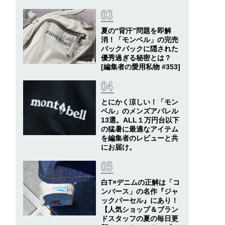
夏の“背汗”問題を即解
消！「モンベル」の完売
バックパックに隠された
優秀過ぎる秘密とは？
[編集者の愛用私物 #353]
とにかく涼しい！「モン
ベル」のメンズアパレル
13選。ALL１万円台以下
の猛暑に最適なアイテム
を編集者のレビューと共
にお届け。
白T×デニムの正解は「コ
ンバース」の名作『ジャ
ックパーセル』にあり！
【人気ショップ＆ブラン
ドスタッフの夏の毎日更