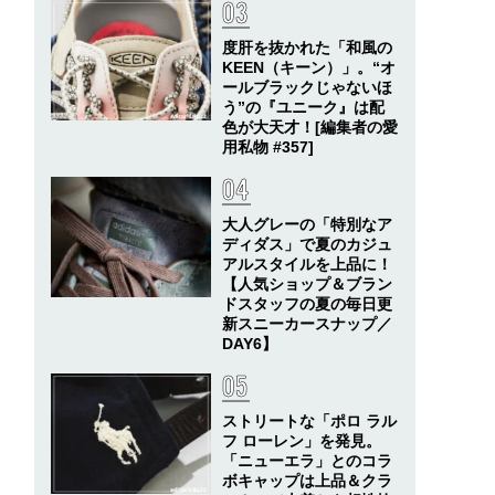
度肝を抜かれた「和風の
KEEN（キーン）」。“オ
ールブラックじゃないほ
う”の『ユニーク』は配
色が大天才！[編集者の愛
用私物 #357]
大人グレーの「特別なア
ディダス」で夏のカジュ
アルスタイルを上品に！
【人気ショップ＆ブラン
ドスタッフの夏の毎日更
新スニーカースナップ／
DAY6】
ストリートな「ポロ ラル
フ ローレン」を発見。
「ニューエラ」とのコラ
ボキャップは上品＆クラ