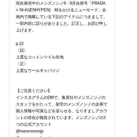
現在発売中のメンズノンノ8・9月合併号「PRADA
× NI-KI(ENHYPEN) 時をかけるニューモード」企
画内で掲載している下記のアイテムにつきまして、
一部内容に誤りがありました。訂正し、お詫び申し
上げます。
p.22
〈誤〉
上質なコットンツイル生地
〈正〉
上質なウールギャバジン
【ご注意ください】
インスタグラムのDMで、集英社やメンズノンノの
スタッフをかたって、架空のメンズノンノの企画で
個人情報や写真などを送らせる、なりすましアカウ
ントの存在が報告されています。メンズノンノの3
つの公式アカウント
@mensnonnojp