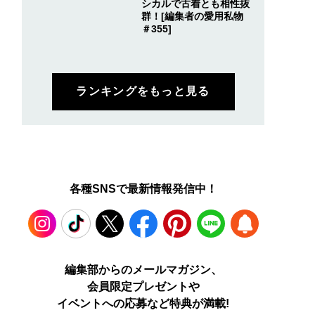
シカルで古着とも相性抜
群！[編集者の愛用私物
＃355]
ランキングをもっと見る
各種SNSで最新情報発信中！
Instagram
TikTok
X
Facebook
Pinterest
LINE
WEB
編集部からのメールマガジン、
会員限定プレゼントや
PUSH
イベントへの応募など特典が満載!