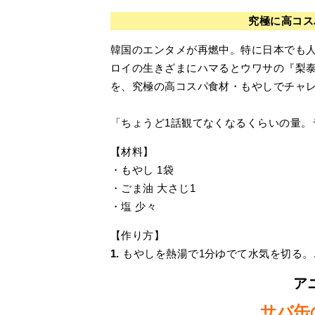
究極に高コス
韓国のエンタメが再燃中。特に日本でも
ロイの生きざまにハマるとウワサの『梨
を、究極の高コスパ食材・もやしでチャ
「ちょうど1話観てなくなるくらいの量。
【材料】
・もやし 1袋
・ごま油 大さじ1
・塩 少々
【作り方】
1.
もやしを熱湯で1分ゆでて水気を切る。
ア
サバ