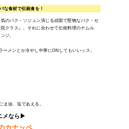
パな食材で伝統食を！
人気のパク・ソジュン演じる頑固で堅物なパク・セ
泰院クラス』。それに合わせて伝統料理のナムル
レンジ。
ラーメンとか冷やし中華にONしてもいいッス」
ごま油、塩であえる。
ニメなら▶︎
缶のカナッペ