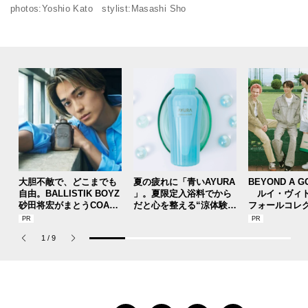
photos:Yoshio Kato stylist:Masashi Sho
大胆不敵で、どこまでも
夏の疲れに「青いAYURA
BEYOND A G
自由。BALLISTIK BOYZ
」。夏限定入浴料でから
ルイ・ヴィト
砂田将宏がまとうCOACH
だと心を整える“涼体験”
フォールコレ
の新作フレグランス「コ
を【ひんやりコスメレビ
描くプレッピ
ーチ ピュア プラチナム
ュー／アユーラ「メディ
1
/
9
パルファム」
テーションバス（香涼み
）α」】