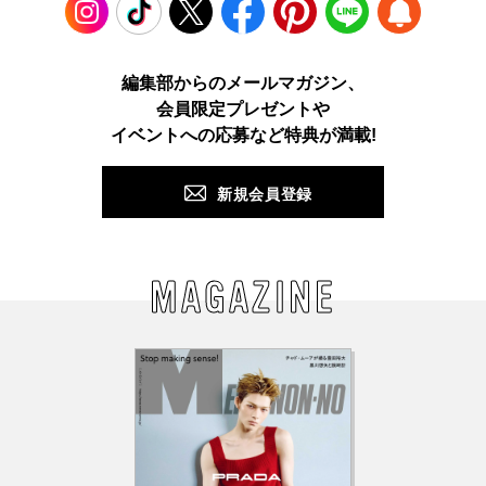
Instagram
TikTok
X
Facebook
Pinterest
LINE
WEB
編集部からのメールマガジン、
会員限定プレゼントや
PUSH
イベントへの応募など特典が満載!
新規会員登録
MAGAZINE