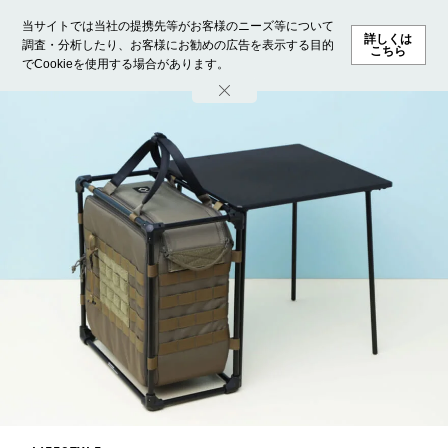
当サイトでは当社の提携先等がお客様のニーズ等について
詳しくは
調査・分析したり、お客様にお勧めの広告を表示する目的
こちら
でCookieを使用する場合があります。
ホーム
モデル募集
ランキング
ファッション
ビューテ