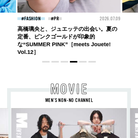
N
2026.07.09
FASHION
央と、ジュエッテの出会い。夏の
ピンクゴールドが印象的
ER PINK”［meets Jouete!
］
MOVIE
MEN’S NON-NO CHANNEL