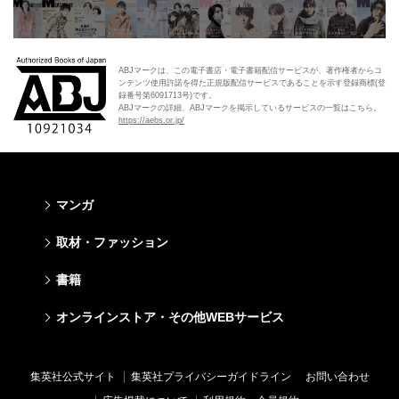
ABJマークは、この電子書店・電子書籍配信サービスが、著作権者からコ
ンテンツ使用許諾を得た正規版配信サービスであることを示す登録商標(登
録番号第6091713号)です。
ABJマークの詳細、ABJマークを掲示しているサービスの一覧はこちら。
https://aebs.or.jp/
マンガ
少年マンガ
青年マンガ
少女マンガ
女性マンガ
取材・ファッション
週刊少年ジャンプ
週刊ヤングジャンプ
りぼん
Cookie
ファッション・美容
芸能・情報・スポーツ
書籍
ジャンプSQ
ヤングジャンプ定期購読デジタル
マーガレット
Cocohana
Seventeen
Myojo
Vジャンプ
ヤンジャン！
別冊マーガレット
office YOU
文芸・文庫・総合
学芸・ノンフィクション・新書
ライトノベル・ノベライズ
キッズ
オンラインストア・その他WEBサービス
non-no
週プレNEWS
最強ジャンプ
となりのヤングジャンプ
マンガMee公式サイト
マンガMee公式サイト
すばる
集英社学芸部 - 学芸・ノンフィクション
集英社Webマガジン コバルト
集英社みらい文庫
BAILA
週プレ グラジャパ!
オンラインストア
その他WEBサービス
少年ジャンプ+
グランドジャンプ
リマコミ
リマコミ
小説すばる
集英社ビジネス書
集英社オレンジ文庫
集英社の児童図書 S-KIDS.LAND
MAQUIA
Sportiva
OTO
集英社アドナビ
ジャンプTOON
ウルトラジャンプ
ジャンプTOON
ジャンプTOON
集英社公式サイト
集英社プライバシーガイドライン
お問い合わせ
集英社 文芸ステーション
集英社新書
シフォン文庫
SPUR
パラスポ
SHUEISHA MANGA-ART HERITAGE
集英社エディターズ・ラボ