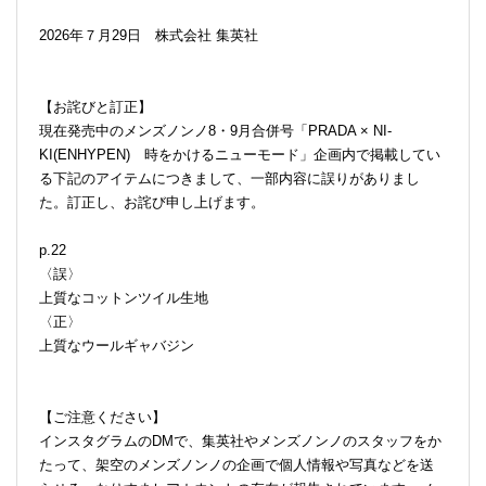
2026年７月29日 株式会社 集英社
【お詫びと訂正】
現在発売中のメンズノンノ8・9月合併号「PRADA × NI-
KI(ENHYPEN) 時をかけるニューモード」企画内で掲載してい
る下記のアイテムにつきまして、一部内容に誤りがありまし
た。訂正し、お詫び申し上げます。
p.22
〈誤〉
上質なコットンツイル生地
〈正〉
上質なウールギャバジン
【ご注意ください】
インスタグラムのDMで、集英社やメンズノンノのスタッフをか
たって、架空のメンズノンノの企画で個人情報や写真などを送