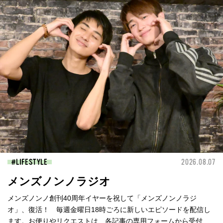
LIFESTYLE
2026.08.07
メンズノンノラジオ
メンズノンノ創刊40周年イヤーを祝して「メンズノンノラジ
オ」、復活！ 毎週金曜日18時ごろに新しいエピソードを配信し
ます。お便りやリクエストは、各記事の専用フォームから受付