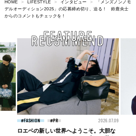
HOME
LIFESTYLE
インタビュー
「メンズノンノモ
デルオーディション2025」の応募締め切り、迫る！ 鈴鹿央士
からのコメントもチェックを！
FEATURE
RECOMMEND
26.07.09
FASHION
2026.07.09
FAS
ロエベの新しい世界へようこそ。大胆な