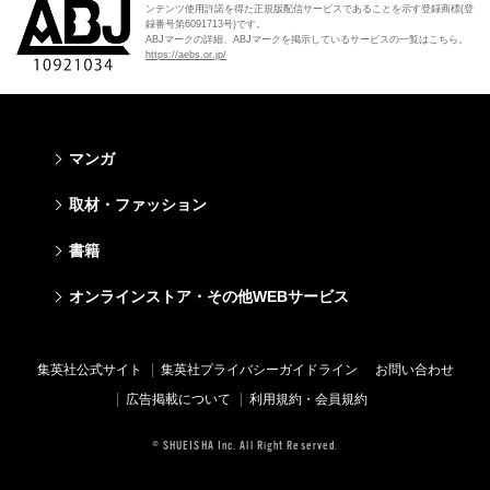
ンテンツ使用許諾を得た正規版配信サービスであることを示す登録商標(登
録番号第6091713号)です。
ABJマークの詳細、ABJマークを掲示しているサービスの一覧はこちら。
https://aebs.or.jp/
マンガ
少年マンガ
青年マンガ
少女マンガ
女性マンガ
取材・ファッション
週刊少年ジャンプ
週刊ヤングジャンプ
りぼん
Cookie
ファッション・美容
芸能・情報・スポーツ
書籍
ジャンプSQ
ヤングジャンプ定期購読デジタル
マーガレット
Cocohana
Seventeen
Myojo
Vジャンプ
ヤンジャン！
別冊マーガレット
office YOU
文芸・文庫・総合
学芸・ノンフィクション・新書
ライトノベル・ノベライズ
キッズ
オンラインストア・その他WEBサービス
non-no
週プレNEWS
最強ジャンプ
となりのヤングジャンプ
マンガMee公式サイト
マンガMee公式サイト
すばる
集英社学芸部 - 学芸・ノンフィクション
集英社Webマガジン コバルト
集英社みらい文庫
BAILA
週プレ グラジャパ!
オンラインストア
その他WEBサービス
少年ジャンプ+
グランドジャンプ
リマコミ
リマコミ
小説すばる
集英社ビジネス書
集英社オレンジ文庫
集英社の児童図書 S-KIDS.LAND
MAQUIA
Sportiva
OTO
集英社アドナビ
ジャンプTOON
ウルトラジャンプ
ジャンプTOON
ジャンプTOON
集英社公式サイト
集英社プライバシーガイドライン
お問い合わせ
集英社 文芸ステーション
集英社新書
シフォン文庫
SPUR
パラスポ
SHUEISHA MANGA-ART HERITAGE
集英社エディターズ・ラボ
ZEBRACK
少年ジャンプ+
ZEBRACK
ZEBRACK
広告掲載について
利用規約・会員規約
web 集英社文庫
集英社新書プラス - 知の水先案内人
ダッシュエックス文庫公式サイト
LEE
ジャンプキャラクターズストア
ジャンプルーキー！
ジャンプTOON
マンガMeets
マンガMeets
青春と読書
1日5分で、明日は変わる よみタイ yomitai
JUMP j-BOOKS
eclat
© SHUEISHA Inc. All Right Reserved.
HAPPY PLUS STORE
S-MANGA
ZEBRACK
S-MANGA
S-MANGA
アジア人物史
kotoba
T JAPAN
SHUEISHA VOX
集英社ジャンプリミックス
S-MANGA
集英社コミック文庫
集英社コミック文庫
e!集英社