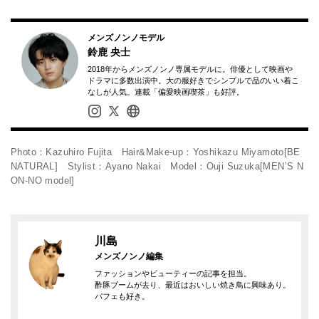
メンズノンノモデル
鈴鹿 央士
2018年からメンズノンノ専属モデルに。俳優として映画や
ドラマに多数出演中。大の服好きでシンプルで品のいい着こ
なしが人気。連載「偏愛映画喫茶」も好評。
Photo：Kazuhiro Fujita Hair&Make-up：Yoshikazu Miyamoto[BE
NATURAL] Stylist：Ayano Nakai Model：Ouji Suzuka[MEN’S N
ON-NO model]
川島
メンズノンノ編集
ファッションやビューティーの記事を担当。
酢豚ブームが去り、最近はおいしい焼き鳥に興味あり。
パフェも好き。