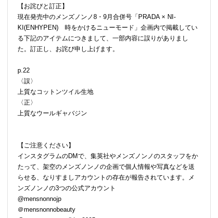
【お詫びと訂正】
現在発売中のメンズノンノ8・9月合併号「PRADA × NI-
KI(ENHYPEN) 時をかけるニューモード」企画内で掲載してい
る下記のアイテムにつきまして、一部内容に誤りがありまし
た。訂正し、お詫び申し上げます。
p.22
〈誤〉
上質なコットンツイル生地
〈正〉
上質なウールギャバジン
【ご注意ください】
インスタグラムのDMで、集英社やメンズノンノのスタッフをか
たって、架空のメンズノンノの企画で個人情報や写真などを送
らせる、なりすましアカウントの存在が報告されています。メ
ンズノンノの3つの公式アカウント
@mensnonnojp
＠mensnonnobeauty