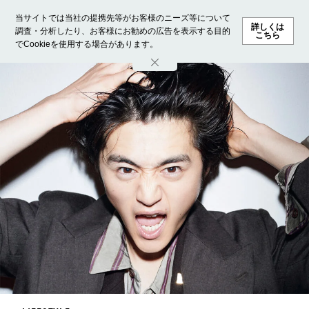
当サイトでは当社の提携先等がお客様のニーズ等について
詳しくは
調査・分析したり、お客様にお勧めの広告を表示する目的
こちら
でCookieを使用する場合があります。
ホーム
モデル募集
ランキング
ファッション
ビューテ