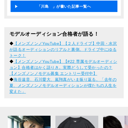
「川島 」が書いた記事一覧へ
モデルオーディション合格者が語る！
◆
【メンズノンノYouTube】【２人ドライブ】中田・水沢
が語るオーディションのリアルと裏側。ドライブ中にゆる
トーク！
◆
【メンズノンノYouTube】【#22 専属モデルオーディシ
ョン】合格者はかく語りき。実際どうして受かったの？
【メンズノンノモデル募集 エントリー受付中】
◆
海谷遠音、石川愛大、嵐翔真がいま振り返る。「去年の
夏、メンズノンノモデルオーディションが僕たちの人生を
変えた」