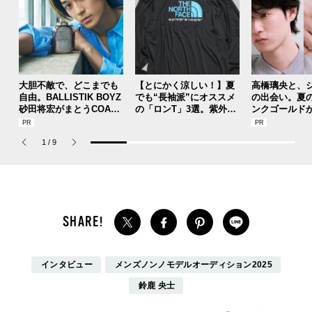
大胆不敵で、どこまでも
【とにかく涼しい！】夏
高橋璃央と、
自由。BALLISTIK BOYZ
でも“長袖派”にオススメ
の出会い。夏
砂田将宏がまとうCOACH
の「ロンT」3選。紫外線
ンクゴールド
の新作フレグランス「コ
予防、旅行、アクティビ
SUMMER PIN
ーチ ピュア プラチナム
ティにも大活躍。
Jouete! Vol.1
1
/
9
パルファム」
インタビュー
メンズノンノモデルオーディション2025
鈴鹿 央士