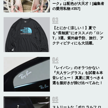
ーク』は配色が大天才！[編集者
の愛用私物 #357]
【とにかく涼しい！】夏で
も“長袖派”にオススメの「ロン
T」3選。紫外線予防、旅行、ア
クティビティにも大活躍。
「レイバン」のオラつかない
『大人サングラス』を試着＆本
音レビュー！ 真夏に買うべき４
選を服好きが掛け比べてみた！
ストリートな「ポロ ラルフ ロ