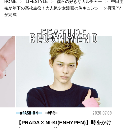
HOME
LIFESTYLE
僕らの好きなカルチャー
中田圭
祐が年下の高校生役！大人気少女漫画の胸キュンシーン再現PV
が完成
FEATURE
RECOMMEND
BEAUTY
2026.07.09
FAS
夏のパーマ、さらにあか抜け。N.（エヌ