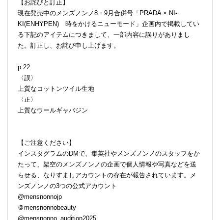
【お詫びと訂正】
現在発売中のメンズノンノ8・9月合併号「PRADA × NI-
KI(ENHYPEN) 時をかけるニューモード」企画内で掲載してい
る下記のアイテムにつきまして、一部内容に誤りがありまし
た。訂正し、お詫び申し上げます。
p.22
〈誤〉
上質なコットンツイル生地
〈正〉
上質なウールギャバジン
【ご注意ください】
インスタグラムのDMで、集英社やメンズノンノのスタッフをか
たって、架空のメンズノンノの企画で個人情報や写真などを送
らせる、なりすましアカウントの存在が報告されています。メ
ンズノンノの3つの公式アカウント
@mensnonnojp
＠mensnonnobeauty
@mensnonno_audition2025