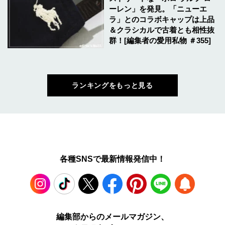
ーレン」を発見。「ニューエ
ラ」とのコラボキャップは上品
＆クラシカルで古着とも相性抜
群！[編集者の愛用私物 ＃355]
ランキングをもっと見る
各種SNSで最新情報発信中！
Instagram
TikTok
X
Facebook
Pinterest
LINE
WEB
編集部からのメールマガジン、