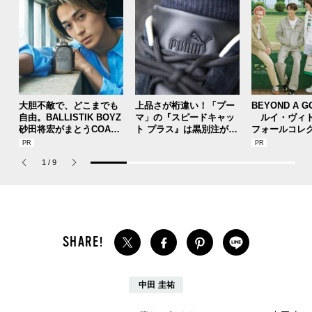
大胆不敵で、どこまでも
上品さが桁違い！「プー
BEYOND A G
自由。BALLISTIK BOYZ
マ」の『スピードキャッ
ルイ・ヴィト
砂田将宏がまとうCOACH
ト プラス』は黒別注が狙
フォールコレ
の新作フレグランス「コ
い目！【人気ショップ＆
描くプレッピ
ーチ ピュア プラチナム
ブランドスタッフの夏の
1
/
9
パルファム」
毎日更新スニーカースナ
ップ／DAY7】
中田 圭祐