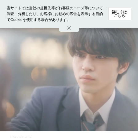
当サイトでは当社の提携先等がお客様のニーズ等について
詳しくは
調査・分析したり、お客様にお勧めの広告を表示する目的
こちら
でCookieを使用する場合があります。
ホーム
モデル募集
ランキング
ファッション
ビューテ