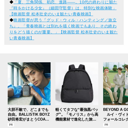
◆
「夏、三角関係、初恋、進路――。10代の終わりに観た
『時をかける少女』（細田守監督）は、特別な映画体験」
【映画監督 松本壮史のいま観たい青春映画】
◆
映画監督が思う『グッド・ウィル・ハンティング／旅立
ち』。「青春映画とは別れを描く映画でもあり、その終わ
りをどう描くのが重要。」【映画監督 松本壮史のいま観た
い青春映画】
大胆不敵で、どこまでも
軽くてタフな“最強黒バッ
BEYOND A G
自由。BALLISTIK BOYZ
グ”。「モノリス」から高
ルイ・ヴィト
砂田将宏がまとうCOACH
機能素材で進化した旅行
フォールコレ
の新作フレグランス「コ
や通勤に大活躍な全５型
描くプレッピ