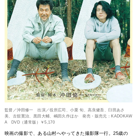
監督／沖田修一 出演／役所広司、小栗 旬、高良健吾、臼田あさ
美、古舘寛治、黒田大輔、嶋田久作ほか 発売・販売元：KADOKAW
A DVD（通常版）￥5,170
映画の撮影で、ある山村へやってきた撮影隊一行。25歳の