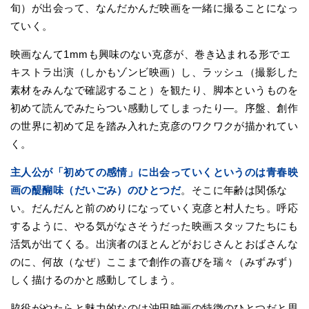
旬）が出会って、なんだかんだ映画を一緒に撮ることになっ
ていく。
映画なんて1mmも興味のない克彦が、巻き込まれる形でエ
キストラ出演（しかもゾンビ映画）し、ラッシュ（撮影した
素材をみんなで確認すること）を観たり、脚本というものを
初めて読んでみたらつい感動してしまったり―。序盤、創作
の世界に初めて足を踏み入れた克彦のワクワクが描かれてい
く。
主人公が「初めての感情」に出会っていくというのは青春映
画の醍醐味（だいごみ）のひとつだ
。そこに年齢は関係な
い。だんだんと前のめりになっていく克彦と村人たち。呼応
するように、やる気がなさそうだった映画スタッフたちにも
活気が出てくる。出演者のほとんどがおじさんとおばさんな
のに、何故（なぜ）ここまで創作の喜びを瑞々（みずみず）
しく描けるのかと感動してしまう。
脇役がやたらと魅力的なのは沖田映画の特徴のひとつだと思