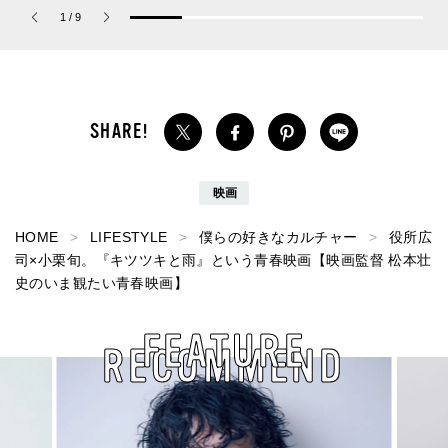
ーチ ピュア プラチナム
が登場！
1
/
9
パルファム」
映画
HOME
LIFESTYLE
僕らの好きなカルチャー
役所広
司×小栗旬。『キツツキと雨』という青春映画【映画監督 松本壮
史のいま観たい青春映画】
FEATURE
RECOMMEND