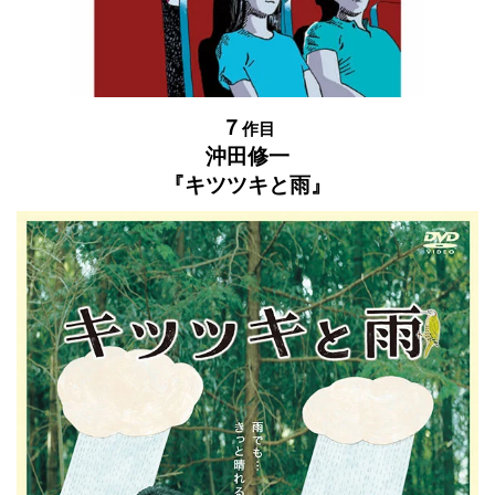
７
作目
沖田修一
『キツツキと雨』