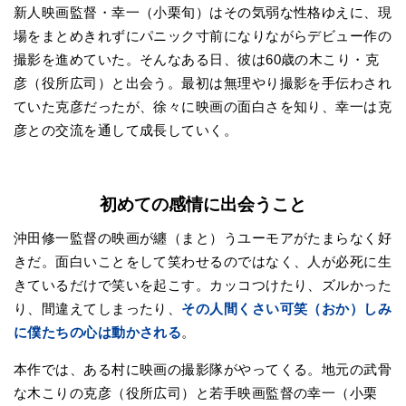
新人映画監督・幸一（小栗旬）はその気弱な性格ゆえに、現
場をまとめきれずにパニック寸前になりながらデビュー作の
撮影を進めていた。そんなある日、彼は60歳の木こり・克
彦（役所広司）と出会う。最初は無理やり撮影を手伝わされ
ていた克彦だったが、徐々に映画の面白さを知り、幸一は克
彦との交流を通して成長していく。
初めての感情に出会うこと
沖田修一監督の映画が纏（まと）うユーモアがたまらなく好
きだ。面白いことをして笑わせるのではなく、人が必死に生
きているだけで笑いを起こす。カッコつけたり、ズルかった
り、間違えてしまったり、
その人間くさい可笑（おか）しみ
に僕たちの心は動かされる
。
本作では、ある村に映画の撮影隊がやってくる。地元の武骨
な木こりの克彦（役所広司）と若手映画監督の幸一（小栗