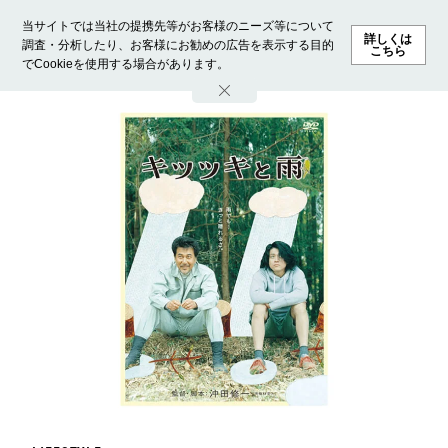
当サイトでは当社の提携先等がお客様のニーズ等について
詳しくは
調査・分析したり、お客様にお勧めの広告を表示する目的
こちら
でCookieを使用する場合があります。
ホーム
モデル募集
ランキング
ファッション
ビューテ