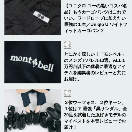
【ユニクロ ユーの黒いコスパ名
品】もうカーゴパンツはこれで
いい。ワードローブに加えたい
最強の１本／Uniqlo U ワイドフ
ィットカーゴパンツ
とにかく涼しい！「モンベル」
のメンズアパレル13選。ALL１
万円台以下の猛暑に最適なアイ
テムを編集者のレビューと共に
お届け。
３位ウーフォス、２位キーン、
１位は？ 最強「黒サンダル」全
20足を試着した服好きモデルの
マイベストを本音レビューでお
届け！