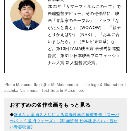
2021年『サマーフィルムにのって』で
長編監督デビュー。その他作品に、映
画『青葉家のテーブル』、ドラマ『な
がたんと青と』（WOWOW）、『親子
とりかえばや』（NHK）、『お耳に合
いましたら。』（テレビ東京系）な
ど。第13回TAMA映画賞 最優秀新進監
督賞、第31回日本映画プロフェッショ
ナル大賞 新人監督賞受賞。
Photo:Masanori Ikeda(for Mr.Matsumoto) Title logo & Illustration:T
suchika Nishimura Text:Soushi Matsumoto
おすすめの名作映画をもっと見る
◆
冴えない童貞３人組による青春映画の最重要作『スーパ
ーバッド 童貞ウォーズ』【映画監督 松本壮史のいま観た
い青春映画】