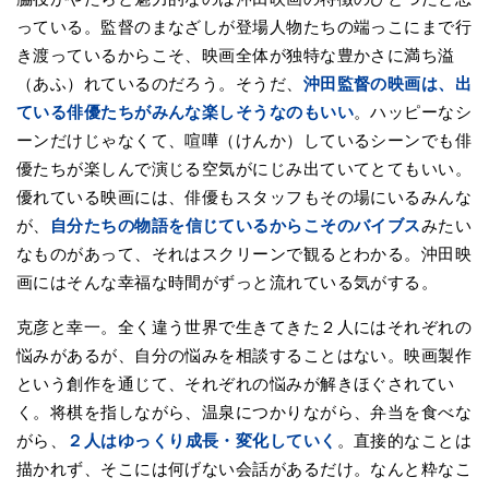
っている。監督のまなざしが登場人物たちの端っこにまで行
き渡っているからこそ、映画全体が独特な豊かさに満ち溢
（あふ）れているのだろう。そうだ、
沖田監督の映画は、出
ている俳優たちがみんな楽しそうなのもいい
。ハッピーなシ
ーンだけじゃなくて、喧嘩（けんか）しているシーンでも俳
優たちが楽しんで演じる空気がにじみ出ていてとてもいい。
優れている映画には、俳優もスタッフもその場にいるみんな
が、
自分たちの物語を信じているからこそのバイブス
みたい
なものがあって、それはスクリーンで観るとわかる。沖田映
画にはそんな幸福な時間がずっと流れている気がする。
克彦と幸一。全く違う世界で生きてきた２人にはそれぞれの
悩みがあるが、自分の悩みを相談することはない。映画製作
という創作を通じて、それぞれの悩みが解きほぐされてい
く。将棋を指しながら、温泉につかりながら、弁当を食べな
がら、
２人はゆっくり成長・変化していく
。直接的なことは
描かれず、そこには何げない会話があるだけ。なんと粋なこ