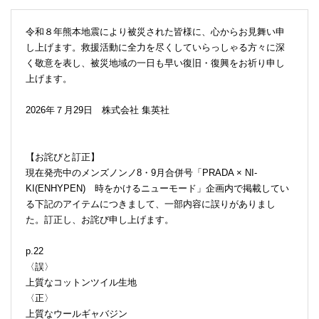
令和８年熊本地震により被災された皆様に、心からお見舞い申
し上げます。救援活動に全力を尽くしていらっしゃる方々に深
く敬意を表し、被災地域の一日も早い復旧・復興をお祈り申し
上げます。
2026年７月29日 株式会社 集英社
【お詫びと訂正】
現在発売中のメンズノンノ8・9月合併号「PRADA × NI-
KI(ENHYPEN) 時をかけるニューモード」企画内で掲載してい
る下記のアイテムにつきまして、一部内容に誤りがありまし
た。訂正し、お詫び申し上げます。
p.22
〈誤〉
上質なコットンツイル生地
〈正〉
上質なウールギャバジン