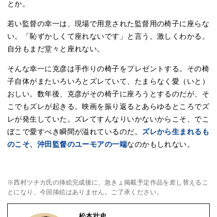
とか。
若い監督の幸一は、現場で用意された監督用の椅子に座らな
い。「恥ずかしくて座れないです」と言う。激しくわかる。
自分もまだ堂々と座れない。
そんな幸一に克彦は手作りの椅子をプレゼントする。その椅
子自体がまたいろいろとズレていて、たまらなく愛（いと）
おしい。数年後、克彦がその椅子に座ろうとするのだが、そ
こでもズレが起きる。映画を振り返るとあらゆるところでズ
レが発生していた。ズレてすんなりいかないからこそ、でこ
ぼこで愛すべき瞬間が溢れているのだ。
ズレから生まれるも
のこそ、沖田監督のユーモアの一端
なのかもしれない。
※西村ツチカ氏の挿絵完成後に、急きょ掲載予定作品を差し替えるこ
とになり、今回挿絵はありません。ご了承ください。
松本壮史