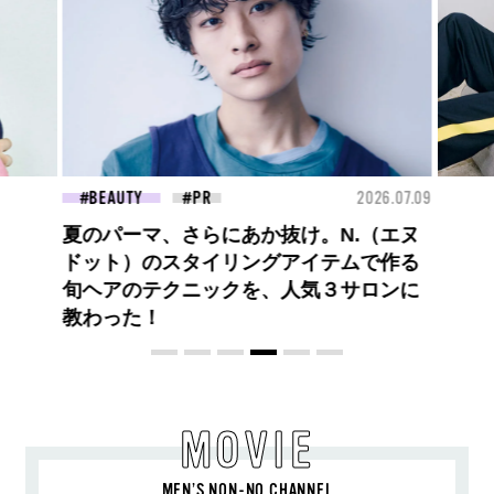
26.07.09
FASHION
2026.07.09
FAS
ロエベの新しい世界へようこそ。大胆な
コントラストとレイヤードの先に。装う
喜び、明るいスピリット
MOVIE
MEN’S NON-NO CHANNEL