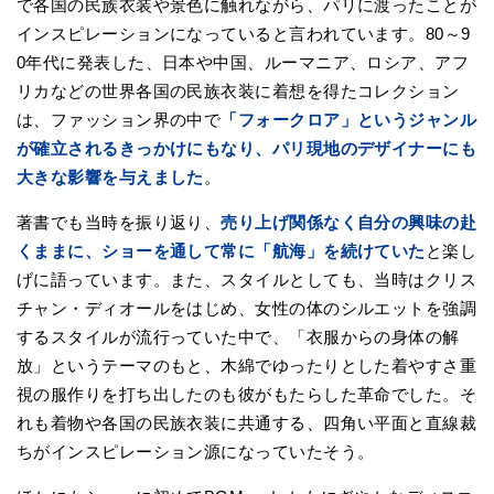
で各国の民族衣装や景色に触れながら、パリに渡ったことが
インスピレーションになっていると言われています。80～9
0年代に発表した、日本や中国、ルーマニア、ロシア、アフ
リカなどの世界各国の民族衣装に着想を得たコレクション
は、ファッション界の中で
「フォークロア」というジャンル
が確立されるきっかけにもなり、パリ現地のデザイナーにも
大きな影響を与えました
。
著書でも当時を振り返り、
売り上げ関係なく自分の興味の赴
くままに、ショーを通して常に「航海」を続けていた
と楽し
げに語っています。また、スタイルとしても、当時はクリス
チャン・ディオールをはじめ、女性の体のシルエットを強調
するスタイルが流行っていた中で、「衣服からの身体の解
放」というテーマのもと、木綿でゆったりとした着やすさ重
視の服作りを打ち出したのも彼がもたらした革命でした。そ
れも着物や各国の民族衣装に共通する、四角い平面と直線裁
ちがインスピレーション源になっていたそう。