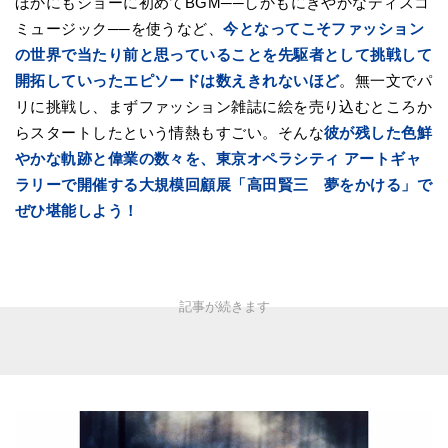
ほかにもショーに初めてBGM──しかもにぎやかなディスコ
ミュージック──を使うなど、
今となってこそファッション
の世界で当たり前と思っていることを先駆者として挑戦して
開拓していったエピソードは数えきれないほど
。無一文でパ
リに挑戦し、まずファッション雑誌に絵を売り込むところか
らスタートしたという情熱もすごい。そんな
彼が残した色鮮
やかな軌跡と偉業の数々を、東京オペラシティ アートギャ
ラリーで開催する大規模回顧展「高田賢三 夢をかける」で
ぜひ堪能しよう！