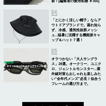
群！[編集者の愛用私物 ＃355]
「とにかく涼しい帽子」ならア
ウトドアブランドで。蒸れ知ら
ず、冷感、通気性抜群メッシ
ュ...猛暑に活躍する機能派キャ
ップ＆ハット７選！
オラつかない「大人サングラ
ス」28選。オークリー、ユニク
ロ、ジェントルモンスター...紫
外線対策もおしゃれも楽しみた
い“全年代メンズ”必見！似合う
フレームの選び方まで。