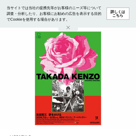
当サイトでは当社の提携先等がお客様のニーズ等について
詳しくは
調査・分析したり、お客様にお勧めの広告を表示する目的
こちら
でCookieを使用する場合があります。
ホーム
モデル募集
ランキング
ファッション
ビューテ