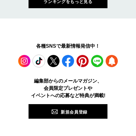
ランキングをもっと見る
各種SNSで最新情報発信中！
Instagram
TikTok
X
Facebook
Pinterest
LINE
WEB
編集部からのメールマガジン、
会員限定プレゼントや
PUSH
イベントへの応募など特典が満載!
新規会員登録