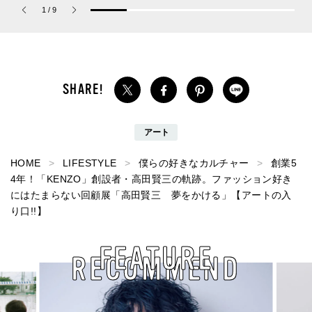
ーチ ピュア プラチナム
が大天才！[編集者の愛用
Jouete! Vol.1
1
/
9
パルファム」
私物 #357]
アート
HOME
LIFESTYLE
僕らの好きなカルチャー
創業5
4年！「KENZO」創設者・高田賢三の軌跡。ファッション好き
にはたまらない回顧展「高田賢三 夢をかける」【アートの入
り口!!】
FEATURE
RECOMMEND