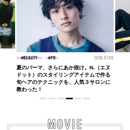
26.07.09
FASHION
2026.07.09
FAS
ロエベの新しい世界へようこそ。大胆な
コントラストとレイヤードの先に。装う
喜び、明るいスピリット
MOVIE