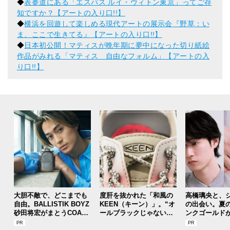
◆
表参道にある「エスパス ルイ・ヴィトン東京」ってご存
知ですか？【アートの入り口!!】
◆
横浜を回遊して楽しめる現代アートの展示会『野草：い
ま、ここで生きてる』【アートの入り口!!】
◆
日本初公開！マティスが晩年期に夢中になった切り紙絵
作品がみれる「マティス 自由なフォルム」【アートの入
り口!!】
大胆不敵で、どこまでも
度肝を抜かれた「和風の
高橋璃央と、
自由。BALLISTIK BOYZ
KEEN（キーン）」。“オ
の出会い。夏
砂田将宏がまとうCOACH
ールブラックじゃないほ
ンクゴールド
の新作フレグランス「コ
う”の『ユニーク』は配色
SUMMER PIN