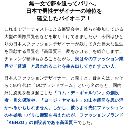
無一文で夢を追ってパリへ。
日本で男性デザイナーの地位を
確立したパイオニア！
これまでアーティストによる展覧会や、彼らが参加している
大型の国際展覧会などを取り上げてきましたが、今回はひと
りの日本人ファッションデザイナーが残してきた偉大な生涯
を回顧する展覧会「高田賢三 夢をかける」を紹介します。
チャレンジ精神もさることながら、
実は今のファッション業
界で「普通」と思われることを生み出してきたすごい人
。
日本人ファッションデザイナー、と聞くと、皆さんは、おそ
らく80年代に「DCブランドブーム」という名のもと、国内
外に旋風を巻き起こした
「コム・デ・ギャルソン」の創設
者・川久保玲や、「ヨージ・ヤマモト」の山本耀司を思い浮
かべるかもしれません。しかし、彼らより先にファッション
の本拠地・パリに衝撃を与えたのが、ファッションブランド
「KENZO」の創設者である高田賢三
でした。