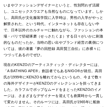
いまやファッションデザイナーというと、性別問わず活躍
し、ユニセックスウエアも当然なものになっています。しか
し、高田氏が文化服装学院に入学時は、男性の入学がやっと
解禁された、という時代。インターネットも存在しない中
で、日本以外のカルチャーに触れながら、ファッションの本
場・パリで切磋琢磨（せっさたくま）する日々がいかに刺激
的なものだったか。当時の思い出やブランド経営の裏側につ
いては、彼の著書『夢の回想録 高田賢三自伝』に赤裸々に
つづってあるのでぜひ。
現在のKENZOのアーティスティック・ディレクターには、
「A BATHING APE®」創設者でもあるNIGO®が就任。高田
氏が1999年にKENZOを離れてからというもの、今まで数々
の海外デザイナーがKENZOのディレクションを担ってきま
した。カラフルでポップなムードをまとったKENZOのイメ
ージは、さまざまなデザイナーを迎えても創業時から一貫し
て変わりません。そのルーツには、高田氏が1965年に船旅