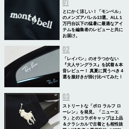
とにかく涼しい！「モンベル」
のメンズアパレル13選。ALL１
万円台以下の猛暑に最適なアイ
テムを編集者のレビューと共に
お届け。
「レイバン」のオラつかない
『大人サングラス』を試着＆本
音レビュー！ 真夏に買うべき４
選を服好きが掛け比べてみた！
ストリートな「ポロ ラルフ ロ
ーレン」を発見。「ニューエ
ラ」とのコラボキャップは上品
＆クラシカルで古着とも相性抜