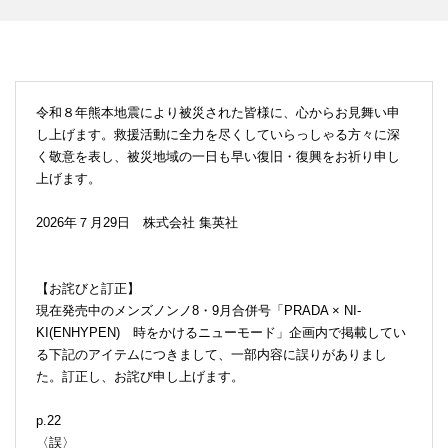
令和８年熊本地震により被災された皆様に、心からお見舞い申
し上げます。救援活動に全力を尽くしていらっしゃる方々に深
く敬意を表し、被災地域の一日も早い復旧・復興をお祈り申し
上げます。
2026年７月29日 株式会社 集英社
【お詫びと訂正】
現在発売中のメンズノンノ8・9月合併号「PRADA × NI-
KI(ENHYPEN) 時をかけるニューモード」企画内で掲載してい
る下記のアイテムにつきまして、一部内容に誤りがありまし
た。訂正し、お詫び申し上げます。
p.22
〈誤〉