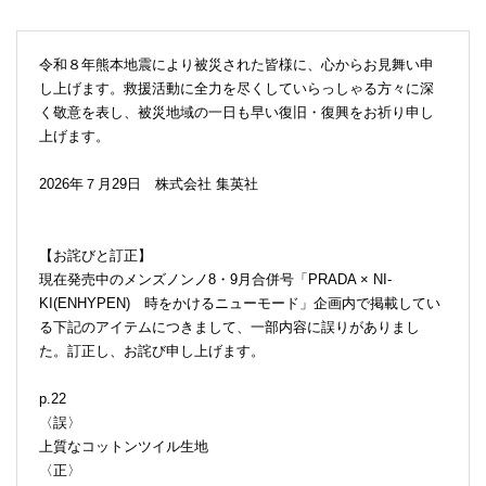
令和８年熊本地震により被災された皆様に、心からお見舞い申
し上げます。救援活動に全力を尽くしていらっしゃる方々に深
く敬意を表し、被災地域の一日も早い復旧・復興をお祈り申し
上げます。
2026年７月29日 株式会社 集英社
【お詫びと訂正】
現在発売中のメンズノンノ8・9月合併号「PRADA × NI-
KI(ENHYPEN) 時をかけるニューモード」企画内で掲載してい
る下記のアイテムにつきまして、一部内容に誤りがありまし
た。訂正し、お詫び申し上げます。
p.22
〈誤〉
上質なコットンツイル生地
〈正〉