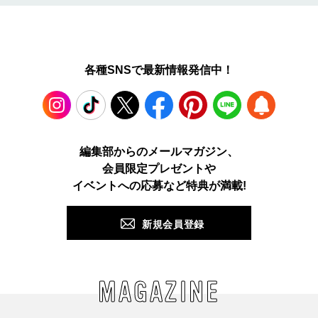
各種SNSで最新情報発信中！
Instagram
TikTok
X
Facebook
Pinterest
LINE
WEB
編集部からのメールマガジン、
会員限定プレゼントや
PUSH
イベントへの応募など特典が満載!
新規会員登録
MAGAZINE