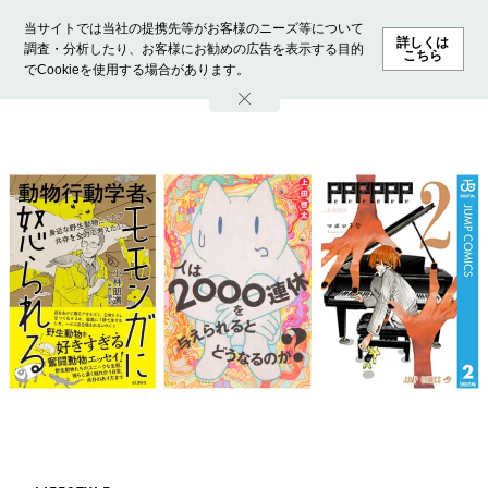
当サイトでは当社の提携先等がお客様のニーズ等について
詳しくは
調査・分析したり、お客様にお勧めの広告を表示する目的
こちら
でCookieを使用する場合があります。
ホーム
モデル募集
ランキング
ファッション
ビューテ