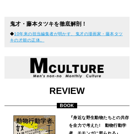
鬼才・藤本タツキを徹底解剖！
◆
10年来の担当編集者が明かす、鬼才の漫画家・藤本タツ
キの才能の正体。
REVIEW
BOOK
『身近な野生動物たちとの共存
を全力で考えた! 動物行動学
者、モモンガに怒られる』