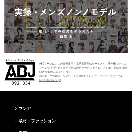
ABJマークは、この電子書店・電子書籍配信サービスが、著作権者からコ
ンテンツ使用許諾を得た正規版配信サービスであることを示す登録商標(登
録番号第6091713号)です。
ABJマークの詳細、ABJマークを掲示しているサービスの一覧はこちら。
https://aebs.or.jp/
マンガ
少年マンガ
青年マンガ
少女マンガ
女性マンガ
取材・ファッション
週刊少年ジャンプ
週刊ヤングジャンプ
りぼん
Cookie
ファッション・美容
芸能・情報・スポーツ