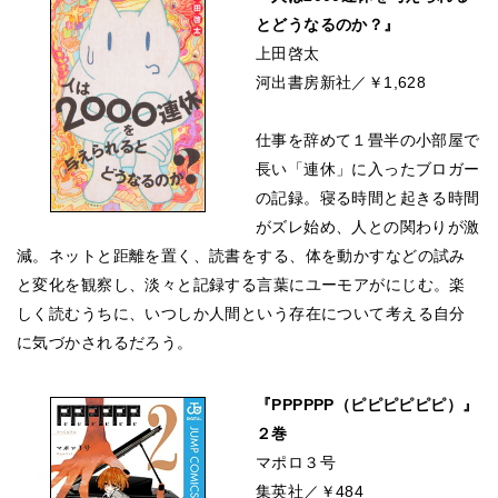
とどうなるのか？』
上田啓太
河出書房新社／￥1,628
仕事を辞めて１畳半の小部屋で
長い「連休」に入ったブロガー
の記録。寝る時間と起きる時間
がズレ始め、人との関わりが激
減。ネットと距離を置く、読書をする、体を動かすなどの試み
と変化を観察し、淡々と記録する言葉にユーモアがにじむ。楽
しく読むうちに、いつしか人間という存在について考える自分
に気づかされるだろう。
『PPPPPP（ピピピピピピ）』
２巻
マポロ３号
集英社／￥484