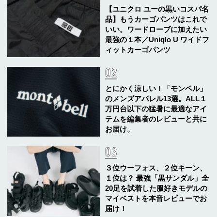
【ユニクロ ユーの黒いコスパ名
品】もうカーゴパンツはこれで
いい。ワードローブに加えたい
最強の１本／Uniqlo U ワイドフ
ィットカーゴパンツ
とにかく涼しい！「モンベル」
のメンズアパレル13選。ALL１
万円台以下の猛暑に最適なアイ
テムを編集者のレビューと共に
お届け。
３位ウーフォス、２位キーン、
１位は？ 最強「黒サンダル」全
20足を試着した服好きモデルの
マイベストを本音レビューでお
届け！