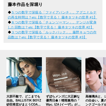
藤本作品を深堀り
◆
５つの数字で深掘る「ファイアパンチ」。アグニとルナ
の再生時間は？etc【数字で見る！ 藤本タツキの世界 #1】
◆
８つの数字で深掘る「チェンソーマン」。デンジが変身
した回数は？etc【数字で見る！ 藤本タツキの世界 #2】
◆
３つの数字で深掘る「ルックバック」。藤野キョウの作
品数は？etc【数字で見る！ 藤本タツキの世界 #3】
大胆不敵で、どこまでも
ずぼらメンズに大正解な
高橋璃央と、
自由。BALLISTIK BOYZ
優秀日傘！晴雨兼用の「
の出会い。夏
砂田将宏がまとうCOACH
Wpc. IZA (イーザ)」があ
ンクゴールド