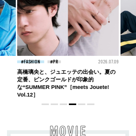
26.07.09
FASHION
2026.07.09
FAS
ロエベの新しい世界へようこそ。大胆な
コントラストとレイヤードの先に。装う
喜び、明るいスピリット
MOVIE