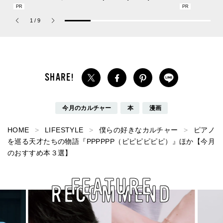
の新作フレグランス「コ
れば猛暑の日差しもゲリ
SUMMER PIN
ーチ ピュア プラチナム
ラ豪雨も無問題！[編集者
Jouete! Vol.1
1
/
9
パルファム」
の愛用私物 #360]
今月のカルチャー
本
漫画
HOME
LIFESTYLE
僕らの好きなカルチャー
ピアノ
を巡る天才たちの物語『PPPPPP（ピピピピピピ）』ほか【今月
のおすすめ本３選】
FEATURE
RECOMMEND