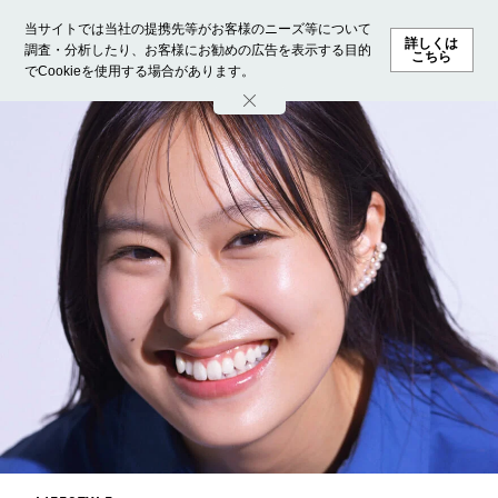
当サイトでは当社の提携先等がお客様のニーズ等について
詳しくは
調査・分析したり、お客様にお勧めの広告を表示する目的
こちら
でCookieを使用する場合があります。
ホーム
モデル募集
ランキング
ファッション
ビューテ