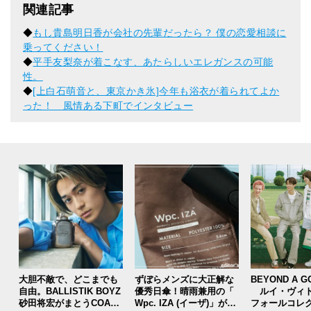
関連記事
◆
もし貴島明日香が会社の先輩だったら？ 僕の恋愛相談に
乗ってください！
◆
平手友梨奈が着こなす、あたらしいエレガンスの可能
性。
◆
[上白石萌音と、東京かき氷]今年も浴衣が着られてよか
った！ 風情ある下町でインタビュー
大胆不敵で、どこまでも
ずぼらメンズに大正解な
BEYOND A G
自由。BALLISTIK BOYZ
優秀日傘！晴雨兼用の「
ルイ・ヴィト
砂田将宏がまとうCOACH
Wpc. IZA (イーザ)」があ
フォールコレ