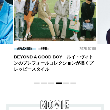
26.07.09
FASHION
2026.07.09
FAS
【PRADA × NI-KI(ENHYPEN)】時をかけ
る、ニューモード
MOVIE