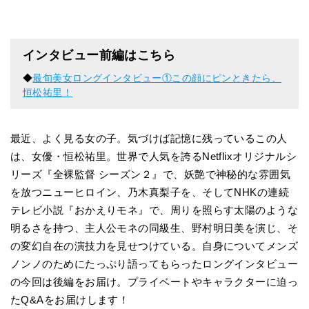
インタビュー前編はこちら
◆
最旬美女ロングインタビュー①この顔にピンときたら、
恒松祐里！
最近、よく見る女の子。気づけば記憶に残っているこの人
は、女優・恒松祐里。世界で人気を誇るNetflixオリジナルシ
リーズ『全裸監督 シーズン２』で、妖艶で神秘的な雰囲気
を放つニューヒロイン、乃木真梨子を、そしてNHKの連続
テレビ小説『おかえりモネ』で、周りを照らす太陽のような
明るさを持つ、主人公モネの同級生、野村明日美を演じ、そ
の変幻自在の演技力を見せつけている。自身についてメンズ
ノンノのためにたっぷり語ってもらったロングインタビュー
の今回は後編をお届け。プライベートやキャラクターに迫っ
たQ&Aをお届けします！