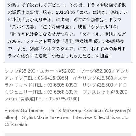
の島』で子役としてデビュー。その後、ドラマや映画で多数
の話題作に出演。現在、2015年の『まれ』に続き、連続テレ
ビ小説『おかえりモネ』に出演。近年の出演作は、ドラマ
『スパイの妻』『泣くな研修医』、映画『シグナル100』
『酔うと化け物になる父がつらい』『タイトル、拒絶』など
がある。ファースト写真集『月刊 恒松祐里 優』が好評発売
中。また、雑誌『シネマスクエア』にて、おすすめの海外ド
ラマを紹介する連載「つねまっちゃんねる」を担当！
シャツ¥35,200・スカート¥52,800・ブーツ¥52,800／アンリ
アレイジ[TEL：03-6416-0096] イヤリング¥19,580／ステ
ラハリウッド[TEL：03-6805-0390] リング¥28,600／ドロ
ウジュエリー[TEL：03-6868-3337] ブレスレット¥79,200
／e.m. 表参道[TEL：03-5785-0760]
Photos:Go Tanabe Hair & Make-up:Raishirou Yokoyama[Y
olken] Stylist:Marie Takehisa Interview & Text:Hisamoto
Chikaraishi