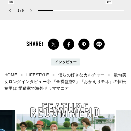
の新作フレグランス「コ
れば猛暑の日差しもゲリ
描くプレッピ
ーチ ピュア プラチナム
ラ豪雨も無問題！[編集者
1
/
9
パルファム」
の愛用私物 #360]
インタビュー
HOME
LIFESTYLE
僕らの好きなカルチャー
最旬美
女ロングインタビュー② 『全裸監督2』『おかえりモネ』の恒松
祐里は 愛猫家で海外ドラママニア！
FEATURE
RECOMMEND