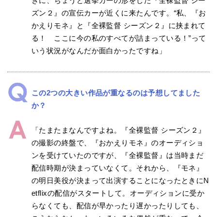
きに、ちょうど選挙カーの形をした『全裸監督 シー
ズン２』の宣伝カーが近くに来たんです。“私、『お
かえりモネ』と『全裸監督 シーズン２』に挟まれて
る！ ここに今の私のすべてが詰まっている！”って
いう状況がなんだか面白かったですね」
この2つの大きい作品が重なるのは予想してました
か？
「たまたまなんですよね。『全裸監督 シーズン２』
の撮影の終盤で、『おかえりモネ』のオーディショ
ンを受けていたのですが、『全裸監督』は当時まだ
配信時期が決まっていなくて。それから、『モネ』
の明日美役が決まって出演することになったときにN
etflixの配信がスタートして。オーディションに受か
らなくても、配信が早かったり遅かったりしても、