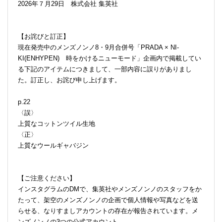
2026年７月29日 株式会社 集英社
【お詫びと訂正】
現在発売中のメンズノンノ8・9月合併号「PRADA × NI-
KI(ENHYPEN) 時をかけるニューモード」企画内で掲載してい
る下記のアイテムにつきまして、一部内容に誤りがありまし
た。訂正し、お詫び申し上げます。
p.22
〈誤〉
上質なコットンツイル生地
〈正〉
上質なウールギャバジン
【ご注意ください】
インスタグラムのDMで、集英社やメンズノンノのスタッフをか
たって、架空のメンズノンノの企画で個人情報や写真などを送
らせる、なりすましアカウントの存在が報告されています。メ
ンズノンノの3つの公式アカウント