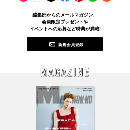
Instagram
TikTok
X
Facebook
Pinterest
LINE
WEB
編集部からのメールマガジン、
会員限定プレゼントや
PUSH
イベントへの応募など特典が満載!
新規会員登録
MAGAZINE