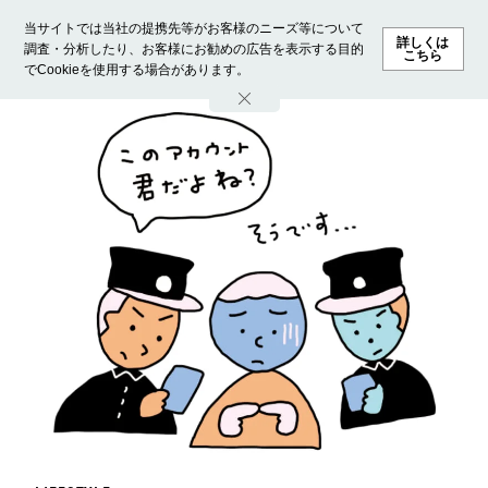
当サイトでは当社の提携先等がお客様のニーズ等について
詳しくは
調査・分析したり、お客様にお勧めの広告を表示する目的
こちら
でCookieを使用する場合があります。
ホーム
モデル募集
ランキング
ファッション
ビューテ