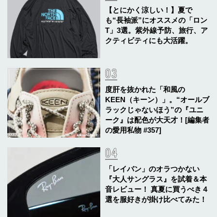
【とにかく涼しい！】夏で
も“長袖派”にオススメの「ロン
T」3選。紫外線予防、旅行、ア
クティビティにも大活躍。
度肝を抜かれた「和風の
KEEN（キーン）」。“オールブ
ラックじゃないほう”の『ユニ
ーク』は配色が大天才！[編集者
の愛用私物 #357]
「レイバン」のオラつかない
『大人サングラス』を試着＆本
音レビュー！ 真夏に買うべき４
選を服好きが掛け比べてみた！