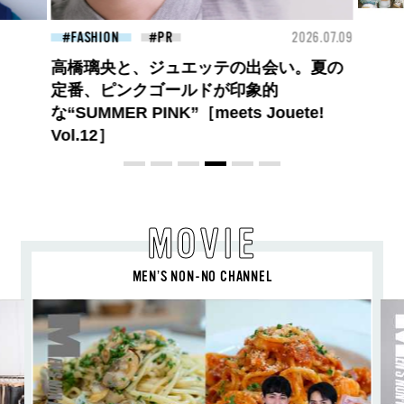
26.07.09
FASHION
2026.07.09
FAS
BEYOND A GOOD BOY ルイ・ヴィト
ンのプレフォールコレクションが描くプ
レッピースタイル
MOVIE
MEN’S NON-NO CHANNEL