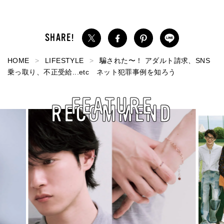
HOME
LIFESTYLE
騙された〜！ アダルト請求、SNS
乗っ取り、不正受給...etc ネット犯罪事例を知ろう
FEATURE
RECOMMEND