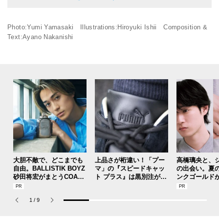
Photo:Yumi Yamasaki Illustrations:Hiroyuki Ishii Composition &
Text:Ayano Nakanishi
大胆不敵で、どこまでも
上品さが桁違い！「プー
高橋璃央と、
自由。BALLISTIK BOYZ
マ」の『スピードキャッ
の出会い。夏
砂田将宏がまとうCOACH
ト プラス』は黒別注が狙
ンクゴールド
の新作フレグランス「コ
い目！【人気ショップ＆
SUMMER PIN
ーチ ピュア プラチナム
ブランドスタッフの夏の
Jouete! Vol.1
1
/
9
パルファム」
毎日更新スニーカースナ
ップ／DAY7】