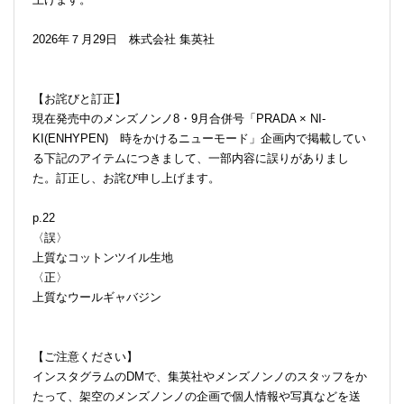
2026年７月29日 株式会社 集英社
【お詫びと訂正】
現在発売中のメンズノンノ8・9月合併号「PRADA × NI-
KI(ENHYPEN) 時をかけるニューモード」企画内で掲載してい
る下記のアイテムにつきまして、一部内容に誤りがありまし
た。訂正し、お詫び申し上げます。
p.22
〈誤〉
上質なコットンツイル生地
〈正〉
上質なウールギャバジン
【ご注意ください】
インスタグラムのDMで、集英社やメンズノンノのスタッフをか
たって、架空のメンズノンノの企画で個人情報や写真などを送