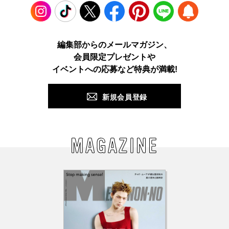
Instagram
TikTok
X
Facebook
Pinterest
LINE
WEB
編集部からのメールマガジン、
会員限定プレゼントや
PUSH
イベントへの応募など特典が満載!
新規会員登録
MAGAZINE