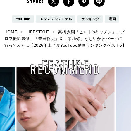
YouTube
メンズノンノモデル
ランキング
動画
HOME
LIFESTYLE
髙橋大翔「ヒロト’sキッチン」、プ
ロフ撮影裏側、「豊田裕大」＆「栄莉弥」がちいかわパークに
行ってみた...【2026年上半期YouTube動画ランキングベスト5】
FEATURE
RECOMMEND