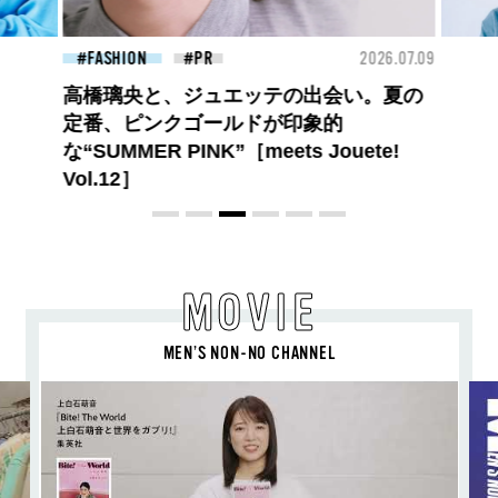
26.07.27
FASHION
2026.07.09
BEA
高橋璃央と、ジュエッテの出会い。夏の
定番、ピンクゴールドが印象的
な“SUMMER PINK”［meets Jouete!
Vol.12］
MOVIE
MEN’S NON-NO CHANNEL