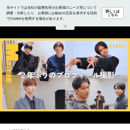
当サイトでは当社の提携先等がお客様のニーズ等について
詳しくは
調査・分析したり、お客様にお勧めの広告を表示する目的
こちら
でCookieを使用する場合があります。
ホーム
モデル募集
ランキング
ファッション
ビューテ