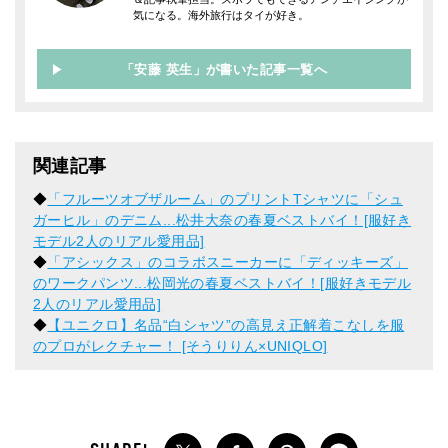
気になる。海外旅行はタイが好き。
「安藤 英生」が書いた記事一覧へ
関連記事
◆
「フルーツオブザルーム」のプリントTシャツに「シュ
ガーヒル」のデニム...松井大奈の春夏ベストバイ！[服好き
モデル2人のリアル愛用品]
◆
「アシックス」のコラボスニーカーに「ディッキーズ」
のワークパンツ...松岡光の春夏ベストバイ！[服好きモデル
2人のリアル愛用品]
◆
【ユニクロ】名品“白シャツ”の高見え正解着こなしを服
のプロがレクチャー！ [そうりりん×UNIQLO]