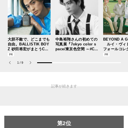
大胆不敵で、どこまでも
中島裕翔さんの初めての
BEYOND A 
自由。BALLISTIK BOY
写真展『7okyo color s
ルイ・ヴィ
Z 砂田将宏がまとうCOA
pace/東京色空間 ～#CO
フォールコレ
CHの新作フレグランス
T7DF～』が本日より開
描くプレッピ
「コーチ ピュア プラチ
催！
1
/
9
ナム パルファム」
第2位