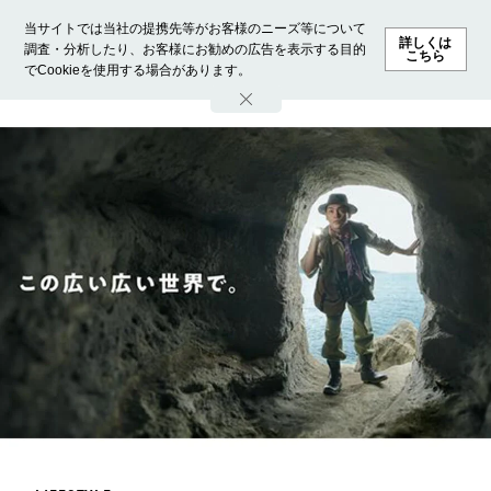
当サイトでは当社の提携先等がお客様のニーズ等について
詳しくは
調査・分析したり、お客様にお勧めの広告を表示する目的
こちら
でCookieを使用する場合があります。
ホーム
モデル募集
ランキング
ファッション
ビューテ