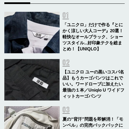
「ユニクロ」だけで作る『とに
かく涼しい大人コーデ』20選！
軽快なオールブラック、ショー
ツスタイル...好印象テクを総ま
とめ！【UNIQLO】
【ユニクロ ユーの黒いコスパ名
品】もうカーゴパンツはこれで
いい。ワードローブに加えたい
最強の１本／Uniqlo U ワイドフ
ィットカーゴパンツ
夏の“背汗”問題を即解消！「モ
ンベル」の完売バックパックに