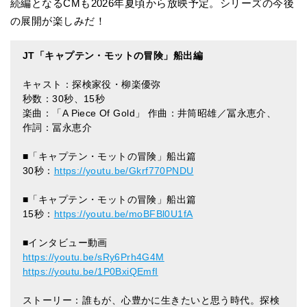
続編となるCMも2026年夏頃から放映予定。シリーズの今後
の展開が楽しみだ！
JT「キャプテン・モットの冒険」船出編
キャスト：探検家役・柳楽優弥
秒数：30秒、15秒
楽曲：「A Piece Of Gold」 作曲：井筒昭雄／冨永恵介、
作詞：冨永恵介
■「キャプテン・モットの冒険」船出篇
30秒：
https://youtu.be/Gkrf770PNDU
■「キャプテン・モットの冒険」船出篇
15秒：
https://youtu.be/moBFBl0U1fA
■インタビュー動画
https://youtu.be/sRy6Prh4G4M
https://youtu.be/1P0BxiQEmfI
ストーリー：誰もが、心豊かに生きたいと思う時代。探検