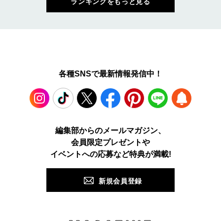
ランキングをもっと見る
各種SNSで最新情報発信中！
Instagram
TikTok
X
Facebook
Pinterest
LINE
WEB
編集部からのメールマガジン、
会員限定プレゼントや
PUSH
イベントへの応募など特典が満載!
新規会員登録