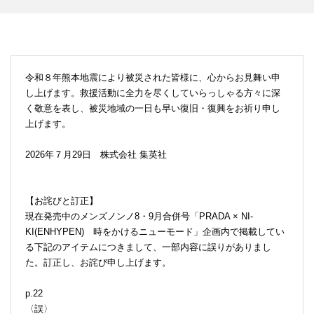
令和８年熊本地震により被災された皆様に、心からお見舞い申
し上げます。救援活動に全力を尽くしていらっしゃる方々に深
く敬意を表し、被災地域の一日も早い復旧・復興をお祈り申し
上げます。
2026年７月29日 株式会社 集英社
【お詫びと訂正】
現在発売中のメンズノンノ8・9月合併号「PRADA × NI-
KI(ENHYPEN) 時をかけるニューモード」企画内で掲載してい
る下記のアイテムにつきまして、一部内容に誤りがありまし
た。訂正し、お詫び申し上げます。
p.22
〈誤〉