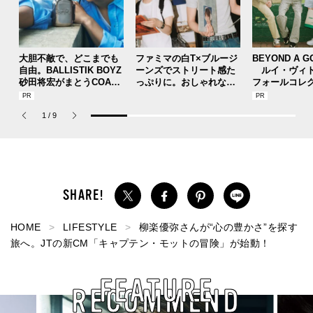
大胆不敵で、どこまでも
ファミマの白T×ブルージ
BEYOND A G
自由。BALLISTIK BOYZ
ーンズでストリート感た
ルイ・ヴィト
砂田将宏がまとうCOACH
っぷりに。おしゃれな人
フォールコレ
の新作フレグランス「コ
が集う「ソウル」のショ
描くプレッピ
ーチ ピュア プラチナム
ップ、コミュニティスナ
1
/
9
パルファム」
ップ！
HOME
LIFESTYLE
柳楽優弥さんが“心の豊かさ”を探す
旅へ。JTの新CM「キャプテン・モットの冒険」が始動！
FEATURE
RECOMMEND