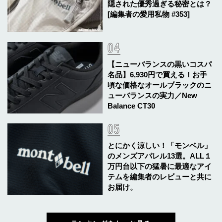
隠された優秀過ぎる秘密とは？
[編集者の愛用私物 #353]
【ニューバランスの黒いコスパ
名品】6,930円で買える！お手
頃な価格なオールブラックのニ
ューバランスの実力／New
Balance CT30
とにかく涼しい！「モンベル」
のメンズアパレル13選。ALL１
万円台以下の猛暑に最適なアイ
テムを編集者のレビューと共に
お届け。