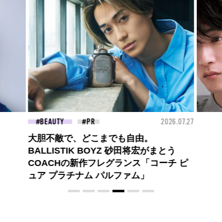
26.07.27
FASHION
2026.07.09
FAS
高橋璃央と、ジュエッテの出会い。夏の
定番、ピンクゴールドが印象的
な“SUMMER PINK”［meets Jouete!
Vol.12］