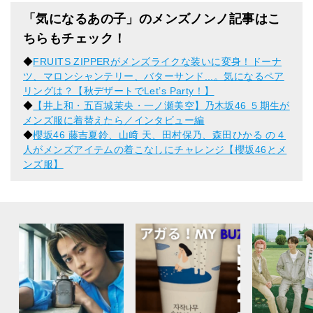
「気になるあの子」のメンズノンノ記事はこ
ちらもチェック！
◆
FRUITS ZIPPERがメンズライクな装いに変身！ドーナ
ツ、マロンシャンテリー、バターサンド...。気になるペア
リングは？【秋デザートでLet’s Party！】
◆
【井上和・五百城茉央・一ノ瀬美空】乃木坂46 ５期生が
メンズ服に着替えたら／インタビュー編
◆
櫻坂46 藤吉夏鈴、山﨑 天、田村保乃、森田ひかる の４
人がメンズアイテムの着こなしにチャレンジ【櫻坂46とメ
ンズ服】