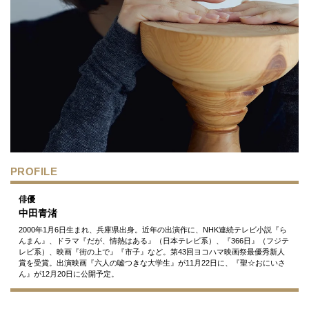
PROFILE
俳優
中田青渚
2000年1月6日生まれ、兵庫県出身。近年の出演作に、NHK連続テレビ小説『ら
んまん』、ドラマ『だが、情熱はある』（日本テレビ系）、『366日』（フジテ
レビ系）、映画『街の上で』『市子』など。第43回ヨコハマ映画祭最優秀新人
賞を受賞。出演映画『六人の嘘つきな大学生』が11月22日に、『聖☆おにいさ
ん』が12月20日に公開予定。