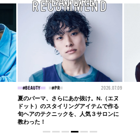
FEATURE
RECOMMEND
26.07.09
FASHION
2026.07.09
FAS
【PRADA × NI-KI(ENHYPEN)】時をかけ
る、ニューモード