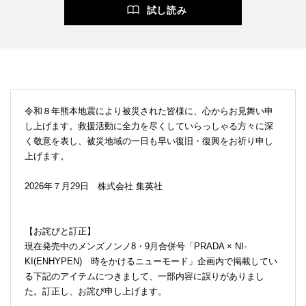
試し読み
令和８年熊本地震により被災された皆様に、心からお見舞い申
し上げます。救援活動に全力を尽くしていらっしゃる方々に深
く敬意を表し、被災地域の一日も早い復旧・復興をお祈り申し
上げます。
2026年７月29日 株式会社 集英社
【お詫びと訂正】
現在発売中のメンズノンノ8・9月合併号「PRADA × NI-
KI(ENHYPEN) 時をかけるニューモード」企画内で掲載してい
る下記のアイテムにつきまして、一部内容に誤りがありまし
た。訂正し、お詫び申し上げます。