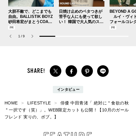
大胆不敵で、どこまでも
日焼け止めのベタつきが
BEYOND A G
自由。BALLISTIK BOYZ
苦手な人にも使って欲し
ルイ・ヴィト
砂田将宏がまとうCOACH
い！ 韓国で大人気のスト
フォールコレ
の新作フレグランス「コ
レスフリーな“水分サンク
描くプレッピ
ーチ ピュア プラチナム
リーム”
1
/
9
パルファム」
インタビュー
HOME
LIFESTYLE
俳優 中田青渚「 絶対に＂食欲の秋
＂一択です（笑）」。WEB限定カットも公開！【10月のガール
フレンド 実りの、ボブ。】