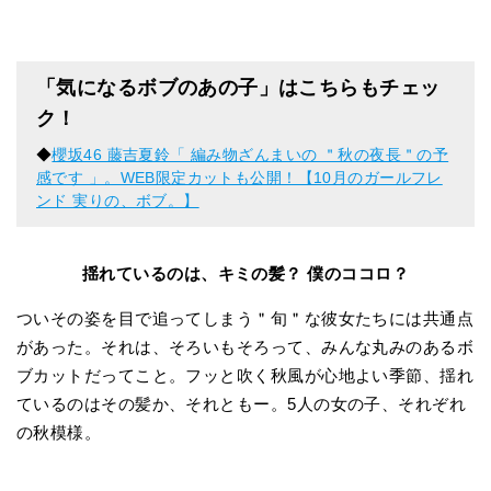
「気になるボブのあの子」はこちらもチェッ
ク！
◆
櫻坂46 藤吉夏鈴「 編み物ざんまいの ＂秋の夜長＂の予
感です 」。WEB限定カットも公開！【10月のガールフレ
ンド 実りの、ボブ。】
揺れているのは、キミの髪？ 僕のココロ？
ついその姿を目で追ってしまう＂旬＂な彼女たちには共通点
があった。それは、そろいもそろって、みんな丸みのあるボ
ブカットだってこと。フッと吹く秋風が心地よい季節、揺れ
ているのはその髪か、それともー。5人の女の子、それぞれ
の秋模様。