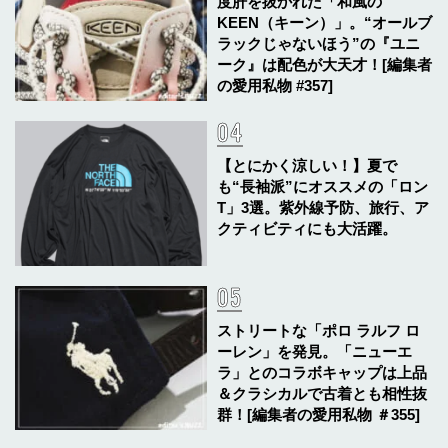
度肝を抜かれた「和風の
KEEN（キーン）」。“オールブ
ラックじゃないほう”の『ユニ
ーク』は配色が大天才！[編集者
の愛用私物 #357]
【とにかく涼しい！】夏で
も“長袖派”にオススメの「ロン
T」3選。紫外線予防、旅行、ア
クティビティにも大活躍。
ストリートな「ポロ ラルフ ロ
ーレン」を発見。「ニューエ
ラ」とのコラボキャップは上品
＆クラシカルで古着とも相性抜
群！[編集者の愛用私物 ＃355]