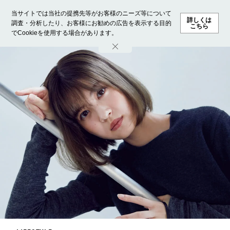
当サイトでは当社の提携先等がお客様のニーズ等について
詳しくは
調査・分析したり、お客様にお勧めの広告を表示する目的
こちら
でCookieを使用する場合があります。
ホーム
モデル募集
ランキング
ファッション
ビューテ