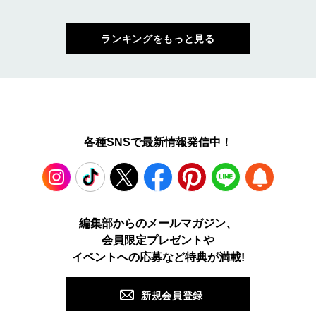
ランキングをもっと見る
各種SNSで最新情報発信中！
Instagram
TikTok
X
Facebook
Pinterest
LINE
WEB
編集部からのメールマガジン、
会員限定プレゼントや
PUSH
イベントへの応募など特典が満載!
新規会員登録