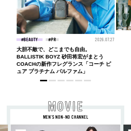
Y
2026.07.27
FASHION
敵で、どこまでも自由。
STIK BOYZ 砂田将宏がまとう
Hの新作フレグランス「コーチ ピ
ラチナム パルファム」
MOVIE
MEN’S NON-NO CHANNEL