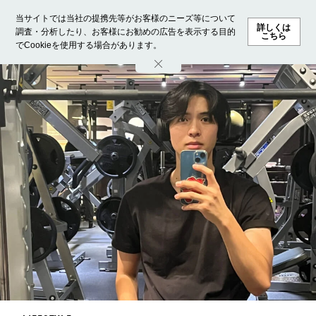
当サイトでは当社の提携先等がお客様のニーズ等について
詳しくは
調査・分析したり、お客様にお勧めの広告を表示する目的
こちら
でCookieを使用する場合があります。
ホーム
モデル募集
ランキング
ファッション
ビューテ