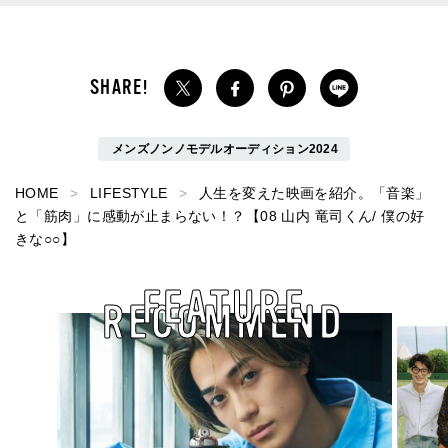
メンズノンノモデルオーディション2024
HOME
LIFESTYLE
人生を変えた映画を紹介。「音楽」
と「筋肉」に感動が止まらない！？【08 山内 竜司くん/ 僕の好
きな○○】
FEATURE
RECOMMEND