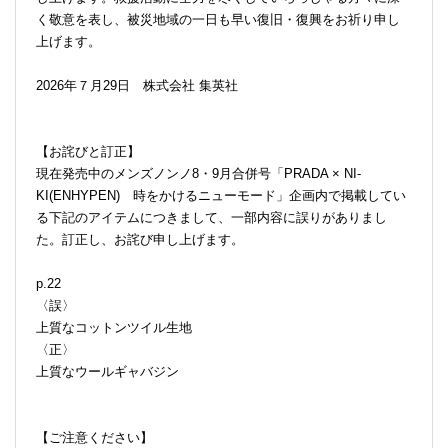
く敬意を表し、被災地域の一日も早い復旧・復興をお祈り申し
上げます。
2026年７月29日 株式会社 集英社
【お詫びと訂正】
現在発売中のメンズノンノ8・9月合併号「PRADA × NI-
KI(ENHYPEN) 時をかけるニューモード」企画内で掲載してい
る下記のアイテムにつきまして、一部内容に誤りがありまし
た。訂正し、お詫び申し上げます。
p.22
〈誤〉
上質なコットンツイル生地
〈正〉
上質なウールギャバジン
【ご注意ください】