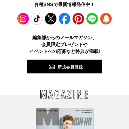
各種SNSで最新情報発信中！
Instagram
TikTok
X
Facebook
Pinterest
LINE
WEB
編集部からのメールマガジン、
会員限定プレゼントや
PUSH
イベントへの応募など特典が満載!
新規会員登録
MAGAZINE