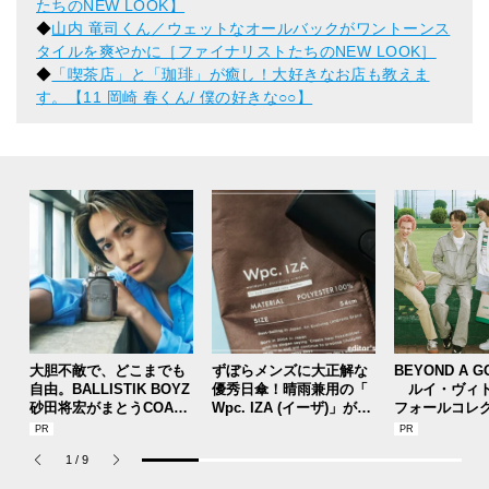
たちのNEW LOOK】
◆
山内 竜司くん／ウェットなオールバックがワントーンス
タイルを爽やかに［ファイナリストたちのNEW LOOK］
◆
「喫茶店」と「珈琲」が癒し！大好きなお店も教えま
す。【11 岡崎 春くん/ 僕の好きな○○】
大胆不敵で、どこまでも
ずぼらメンズに大正解な
BEYOND A G
自由。BALLISTIK BOYZ
優秀日傘！晴雨兼用の「
ルイ・ヴィト
砂田将宏がまとうCOACH
Wpc. IZA (イーザ)」があ
フォールコレ
の新作フレグランス「コ
れば猛暑の日差しもゲリ
描くプレッピ
ーチ ピュア プラチナム
ラ豪雨も無問題！[編集者
1
/
9
パルファム」
の愛用私物 #360]