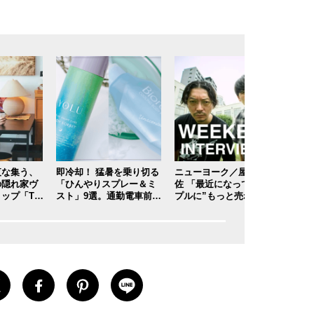
夜な集う、
即冷却！ 猛暑を乗り切る
ニューヨーク／屋敷×嶋
買っ
の隠れ家ヴ
「ひんやりスプレー＆ミ
佐 「最近になって、シン
ト。
ップ「TA
スト」9選。通勤電車前、
プルに”もっと売れたい”
カー
【안녕！S
運動後、日中...全シーン
って思うようになった」
ニッ
で頼れる夏のメンズのマ
【ウィークエンド・イン
者の愛
ストハブ。
タビューズ 第60週】