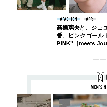
2026.07.09
FASHION
高橋璃央と、ジュ
番、ピンクゴールド
PINK”［meets Joue
M
MEN’S N