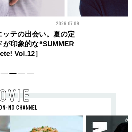
2026.07.09
FASHION
エッテの出会い。夏の定
が印象的な“SUMMER
te! Vol.12］
OVIE
ON-NO CHANNEL