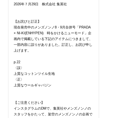
2026年７月29日 株式会社 集英社
2026.07.09
FASHION
【お詫びと訂正】
現在発売中のメンズノンノ8・9月合併号「PRADA
× NI-KI(ENHYPEN) 時をかけるニューモード」企
画内で掲載している下記のアイテムにつきまして、
一部内容に誤りがありました。訂正し、お詫び申し
上げます。
p.22
〈誤〉
上質なコットンツイル生地
〈正〉
上質なウールギャバジン
【ご注意ください】
インスタグラムのDMで、集英社やメンズノンノの
スタッフをかたって、架空のメンズノンノの企画で