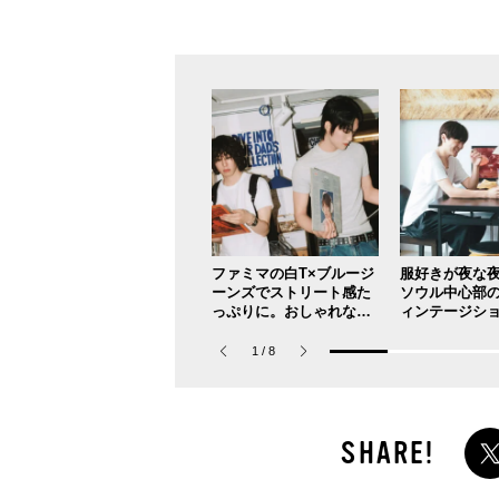
ファミマの白T×ブルージ
服好きが夜な
ーンズでストリート感た
ソウル中心部
っぷりに。おしゃれな人
ィンテージショ
が集う「ソウル」のショ
AU（タウ）」
ップ、コミュニティスナ
EOUL】
1
/
8
ップ！