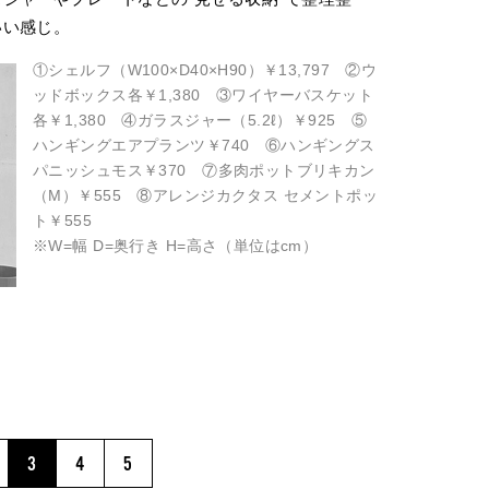
いい感じ。
①シェルフ（W100×D40×H90）￥13,797 ②ウ
ッドボックス各￥1,380 ③ワイヤーバスケット
各￥1,380 ④ガラスジャー（5.2ℓ）￥925 ⑤
ハンギングエアプランツ￥740 ⑥ハンギングス
パニッシュモス￥370 ⑦多肉ポットブリキカン
（M）￥555 ⑧アレンジカクタス セメントポッ
ト￥555
※W=幅 D=奥行き H=高さ（単位はcm）
3
4
5