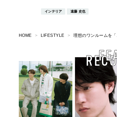
インテリア
遠藤 史也
HOME
LIFESTYLE
理想のワンルームを「
FE
REC