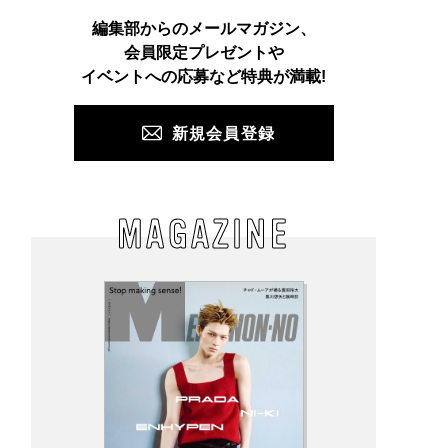
Instagram
TikTok
X
Facebook
Pinterest
LINE
WEB
編集部からのメールマガジン、
会員限定プレゼントや
PUSH
イベントへの応募など特典が満載!
新規会員登録
MAGAZINE
て半年で色違いゲッ
ひんやり美容レビューが
３位は「今買って秋も
KEENの最強スニー
ヒット中！ 1位は「制汗
えるスニーカーサンダ
「ジャスパー ザイオ
剤・デオドラントアイテ
」、２位は「大人なコ
ク」が良すぎて[編集
ム」のおすすめ10選、2
バース」、１位は？【
用私物 ＃361]
位は「ロクシタン」の新
ニーカー週間人気記事
作はベタつかずに涼しい.
スト5】
..【週間ビューティ人気
記事ベスト３】