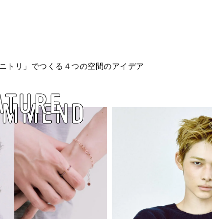
ニトリ」でつくる４つの空間のアイデア
ATURE
OMMEND