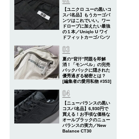
【ユニクロ ユーの黒いコ
スパ名品】もうカーゴパ
ンツはこれでいい。ワー
ドローブに加えたい最強
の１本／Uniqlo U ワイ
ドフィットカーゴパンツ
夏の“背汗”問題を即解
消！「モンベル」の完売
バックパックに隠された
優秀過ぎる秘密とは？
[編集者の愛用私物 #353]
【ニューバランスの黒い
コスパ名品】6,930円で
買える！お手頃な価格な
オールブラックのニュー
バランスの実力／New
Balance CT30