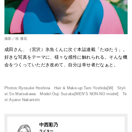
撮影／枝 優花
成田さん、（宮沢）氷魚くんに次ぐ本誌連載「たゆたう」。
好きな写真をテーマに、様々な感性に触れられる。そんな機
会をつくっていただき改めて、自分は幸せ者だなぁと。
Photos:Ryosuke Hoshina Hair & Make-up:Taro Yoshida[W] Styli
st:So Matsukawa Model:Ouji Suzuka[MEN’S NON-NO model] Te
xt:Ayano Nakanishi
中西彩乃
ライター