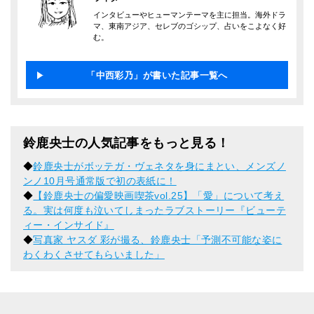
インタビューやヒューマンテーマを主に担当。海外ドラ
マ、東南アジア、セレブのゴシップ、占いをこよなく好
む。
「中西彩乃」が書いた記事一覧へ
鈴鹿央士の人気記事をもっと見る！
◆
鈴鹿央士がボッテガ・ヴェネタを身にまとい、メンズノ
ンノ10月号通常版で初の表紙に！
◆
【鈴鹿央士の偏愛映画喫茶vol.25】「愛」について考え
る。実は何度も泣いてしまったラブストーリー『ビューテ
ィー・インサイド』
◆
写真家 ヤスダ 彩が撮る、鈴鹿央士「予測不可能な姿に
わくわくさせてもらいました」