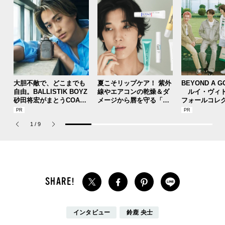
大胆不敵で、どこまでも
夏こそリップケア！ 紫外
BEYOND A G
自由。BALLISTIK BOYZ
線やエアコンの乾燥＆ダ
ルイ・ヴィト
砂田将宏がまとうCOACH
メージから唇を守る「リ
フォールコレ
の新作フレグランス「コ
ップクリーム」おすすめ
描くプレッピ
ーチ ピュア プラチナム
５選。［キュレル、Anua
1
/
9
パルファム」
、ほか］
インタビュー
鈴鹿 央士