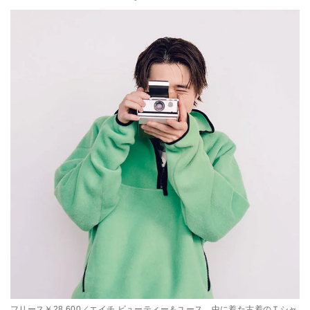
フリース￥28,600／エイチ ビューティー＆ユース 中に着た古着のＴシャ