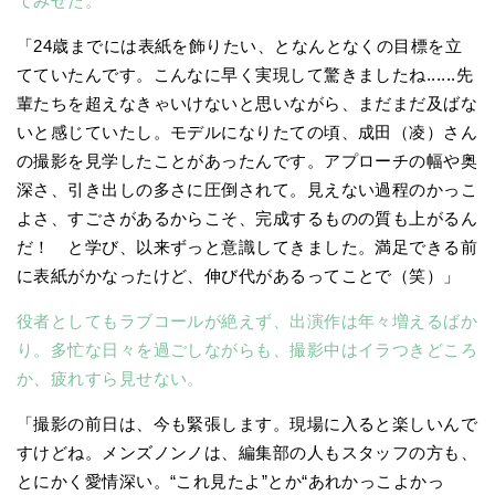
てみせた。
「24歳までには表紙を飾りたい、となんとなくの目標を立
てていたんです。こんなに早く実現して驚きましたね......先
輩たちを超えなきゃいけないと思いながら、まだまだ及ばな
いと感じていたし。モデルになりたての頃、成田（凌）さん
の撮影を見学したことがあったんです。アプローチの幅や奥
深さ、引き出しの多さに圧倒されて。見えない過程のかっこ
よさ、すごさがあるからこそ、完成するものの質も上がるん
だ！ と学び、以来ずっと意識してきました。満足できる前
に表紙がかなったけど、伸び代があるってことで（笑）」
役者としてもラブコールが絶えず、出演作は年々増えるばか
り。多忙な日々を過ごしながらも、撮影中はイラつきどころ
か、疲れすら見せない。
「撮影の前日は、今も緊張します。現場に入ると楽しいんで
すけどね。メンズノンノは、編集部の人もスタッフの方も、
とにかく愛情深い。“これ見たよ”とか“あれかっこよかっ