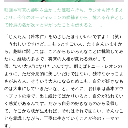
映画や写真の趣味を生かした連載を持ち、ラジオも行う多才
ぶり。今年のオーディションの候補者から、憧れる存在とし
て鈴鹿の名が次々と挙がったことを伝えると......。
「じんたん（鈴木仁）をめざしたほうがいいですよ！（笑）
うれしいですけど......もっとすごい人、たくさんいますか
ら。趣味に関しては、これからもいろんなことに挑戦してみ
たい。経験の多さで、将来の人相が変わる気がして......
僕、“いい大人”になりたいんです。例えばトニー・レオンの
ように、ただ外見的に美しいだけではない、独特なかっこよ
さがある人。そういう大人になるためにも、自分が好きなも
のは大事にしていきたいな、と。それに、お仕事は基本アウ
トプットの場で、出し続けてばかりいると、自分が枯れてい
く感覚があるんです。だから自分の好きなものから吸収し
て、そこから枝が生えれば、それはそれで面白い。そんなこ
とを意識しながら、丁寧に生きていくことが今のテーマで
す」