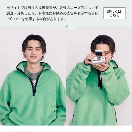
当サイトでは当社の提携先等がお客様のニーズ等について
詳しくは
調査・分析したり、お客様にお勧めの広告を表示する目的
こちら
でCookieを使用する場合があります。
ホーム
モデル募集
ランキング
ファッション
ビューテ