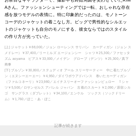
Aさん。ファッションシューティングでは一転、おしゃれな存在
感を放つモデルの表情に。特に印象的だったのは、モノトーン
コーデのジャケットの着こなし方。ビッグで男性的なシルエッ
トのジャケットも自分のモノにする、彼女ならではのスタイル
の作り方が光っていた。
[上] ジャケット￥88,000／ジョン ローレンス サリバン カーディガン（ジョン ス
メドレー）￥37,400／リーミルズ エージェンシー シャツ￥25,300／ファセッタ
ズム aoyama ピアス￥33,000／メイデン グローブ（デンツ）￥25,300／真下
商事
[下] ブルゾン￥30,800／ステュディオ アール スリーサーティー 中に着たブルゾ
ン（エヌシーエーエー）￥4,950／ダイワボウアドバンス 巻いたカーディガン
（ファルコネーリ）￥23,980／エイチスリーオーファッションビュロー Ｔシャ
ツ￥5,500／ロサンゼルス アパレル ジャパン 古着のスカート￥2,090／原宿シカ
ゴ サングラス（ダブレット）￥34,100／エンケル ソックス（ソックドリー
ム）￥1,760／ぽこ・あ・ぽこ