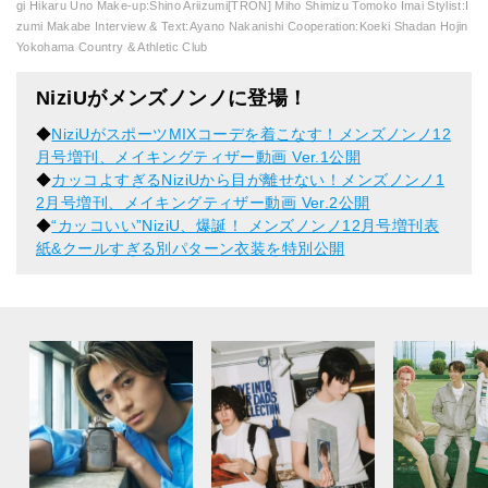
gi Hikaru Uno Make-up:Shino Ariizumi[TRON] Miho Shimizu Tomoko Imai Stylist:I
zumi Makabe Interview & Text:Ayano Nakanishi Cooperation:Koeki Shadan Hojin
Yokohama Country & Athletic Club
NiziUがメンズノンノに登場！
◆
NiziUがスポーツMIXコーデを着こなす！メンズノンノ12
月号増刊、メイキングティザー動画 Ver.1公開
◆
カッコよすぎるNiziUから目が離せない！メンズノンノ1
2月号増刊、メイキングティザー動画 Ver.2公開
◆
“カッコいい”NiziU、爆誕！ メンズノンノ12月号増刊表
紙&クールすぎる別パターン衣装を特別公開