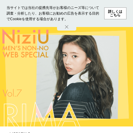
当サイトでは当社の提携先等がお客様のニーズ等について
詳しくは
調査・分析したり、お客様にお勧めの広告を表示する目的
こちら
でCookieを使用する場合があります。
ホーム
モデル募集
ランキング
ファッション
ビューテ