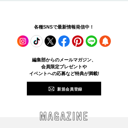
各種SNSで最新情報発信中！
Instagram
TikTok
X
Facebook
Pinterest
LINE
WEB
編集部からのメールマガジン、
会員限定プレゼントや
PUSH
イベントへの応募など特典が満載!
新規会員登録
MAGAZINE