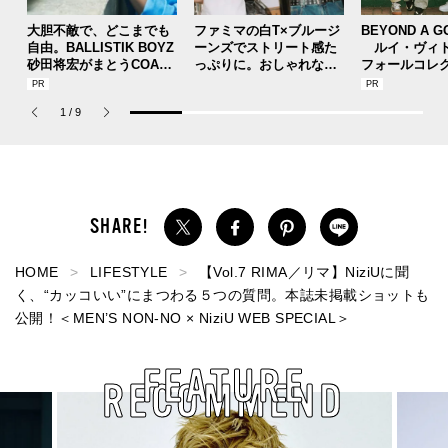
大胆不敵で、どこまでも
ファミマの白T×ブルージ
BEYOND A G
自由。BALLISTIK BOYZ
ーンズでストリート感た
ルイ・ヴィト
砂田将宏がまとうCOACH
っぷりに。おしゃれな人
フォールコレ
の新作フレグランス「コ
が集う「ソウル」のショ
描くプレッピ
ーチ ピュア プラチナム
ップ、コミュニティスナ
1
/
9
パルファム」
ップ！
HOME
LIFESTYLE
【Vol.7 RIMA／リマ】NiziUに聞
く、“カッコいい”にまつわる５つの質問。本誌未掲載ショットも
公開！＜MEN’S NON-NO × NiziU WEB SPECIAL＞
FEATURE
RECOMMEND