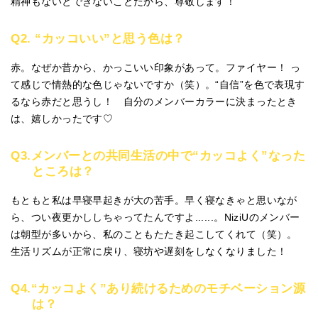
精神もないとできないことだから、尊敬します！
Q2. “カッコいい”と思う色は？
赤。なぜか昔から、かっこいい印象があって。ファイヤー！ っ
て感じで情熱的な色じゃないですか（笑）。“自信”を色で表現す
るなら赤だと思うし！ 自分のメンバーカラーに決まったとき
は、嬉しかったです♡
Q3.メンバーとの共同生活の中で“カッコよく”なった
ところは？
もともと私は早寝早起きが大の苦手。早く寝なきゃと思いなが
ら、つい夜更かししちゃってたんですよ......。NiziUのメンバー
は朝型が多いから、私のこともたたき起こしてくれて（笑）。
生活リズムが正常に戻り、寝坊や遅刻をしなくなりました！
Q4.“カッコよく”あり続けるためのモチベーション源
は？