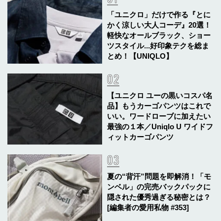
「ユニクロ」だけで作る『とに
かく涼しい大人コーデ』20選！
軽快なオールブラック、ショー
ツスタイル...好印象テクを総ま
とめ！【UNIQLO】
【ユニクロ ユーの黒いコスパ名
品】もうカーゴパンツはこれで
いい。ワードローブに加えたい
最強の１本／Uniqlo U ワイドフ
ィットカーゴパンツ
夏の“背汗”問題を即解消！「モ
ンベル」の完売バックパックに
隠された優秀過ぎる秘密とは？
[編集者の愛用私物 #353]