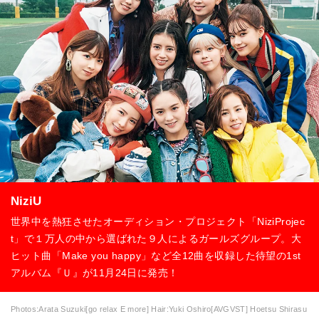
NiziU
世界中を熱狂させたオーディション・プロジェクト「NiziProjec
t」で１万人の中から選ばれた９人によるガールズグループ。大
ヒット曲「Make you happy」など全12曲を収録した待望の1st
アルバム『Ｕ』が11月24日に発売！
Photos:Arata Suzuki[go relax E more] Hair:Yuki Oshiro[AVGVST] Hoetsu Shirasu