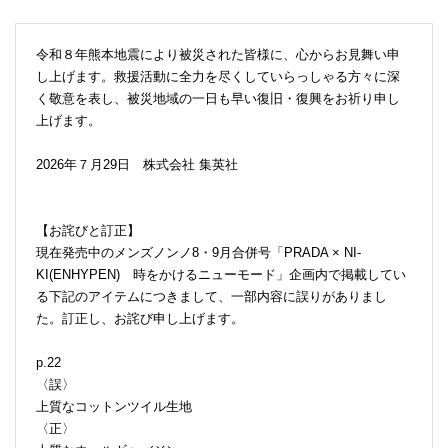
令和８年熊本地震により被災された皆様に、心からお見舞い申
し上げます。救援活動に全力を尽くしていらっしゃる方々に深
く敬意を表し、被災地域の一日も早い復旧・復興をお祈り申し
上げます。
2026年７月29日 株式会社 集英社
【お詫びと訂正】
現在発売中のメンズノンノ8・9月合併号「PRADA × NI-
KI(ENHYPEN) 時をかけるニューモード」企画内で掲載してい
る下記のアイテムにつきまして、一部内容に誤りがありまし
た。訂正し、お詫び申し上げます。
p.22
〈誤〉
上質なコットンツイル生地
〈正〉