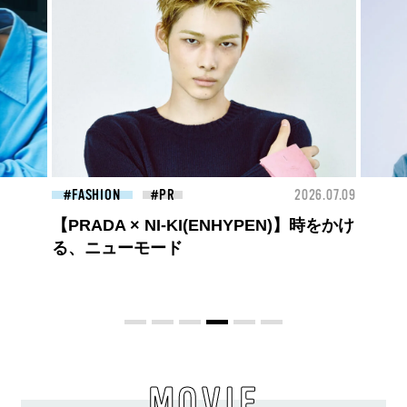
26.07.09
BEAUTY
2026.07.09
FAS
夏のパーマ、さらにあか抜け。N.（エヌ
ドット）のスタイリングアイテムで作る
旬ヘアのテクニックを、人気３サロンに
教わった！
MOVIE