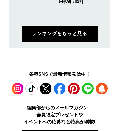
用私物 #357]
ランキングをもっと見る
各種SNSで最新情報発信中！
Instagram
TikTok
X
Facebook
Pinterest
LINE
WEB
編集部からのメールマガジン、
会員限定プレゼントや
PUSH
イベントへの応募など特典が満載!