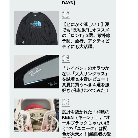
DAY6】
【とにかく涼しい！】夏
でも“長袖派”にオススメ
の「ロンT」3選。紫外線
予防、旅行、アクティビ
ティにも大活躍。
「レイバン」のオラつか
ない『大人サングラス』
を試着＆本音レビュー！
真夏に買うべき４選を服
好きが掛け比べてみた！
度肝を抜かれた「和風の
KEEN（キーン）」。“オ
ールブラックじゃないほ
う”の『ユニーク』は配
色が大天才！[編集者の愛