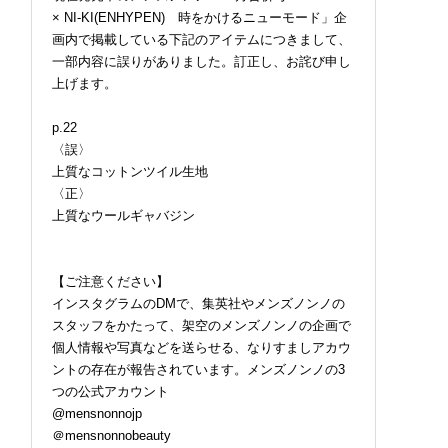
× NI-KI(ENHYPEN) 時をかけるニューモード」企
画内で掲載している下記のアイテムにつきまして、
一部内容に誤りがありました。訂正し、お詫び申し
上げます。
p.22
〈誤〉
上質なコットンツイル生地
〈正〉
上質なウールギャバジン
【ご注意ください】
インスタグラムのDMで、集英社やメンズノンノの
スタッフをかたって、架空のメンズノンノの企画で
個人情報や写真などを送らせる、なりすましアカウ
ントの存在が報告されています。メンズノンノの3
つの公式アカウント
@mensnonnojp
＠mensnonnobeauty