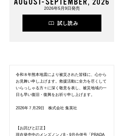
AUGUST-SEPTEMBER, 2026
2026年5月9日発売
試し読み
令和８年熊本地震により被災された皆様に、心から
お見舞い申し上げます。救援活動に全力を尽くして
いらっしゃる方々に深く敬意を表し、被災地域の一
日も早い復旧・復興をお祈り申し上げます。
2026年７月29日 株式会社 集英社
【お詫びと訂正】
現在発売中のメンズノンノ8・9月合併号「PRADA