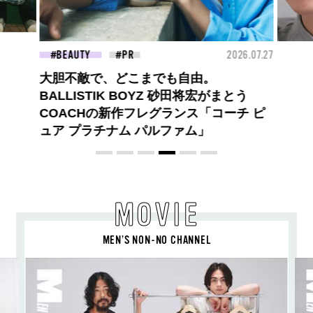
26.07.27
FASHION
2026.07.09
FAS
高橋璃央と、ジュエッテの出会い。夏の
定番、ピンクゴールドが印象的
な“SUMMER PINK”［meets Jouete!
Vol.12］
MOVIE
MEN’S NON-NO CHANNEL