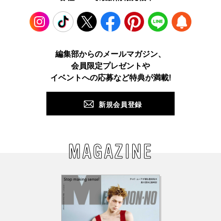
Instagram
TikTok
X
Facebook
Pinterest
LINE
WEB
編集部からのメールマガジン、
会員限定プレゼントや
PUSH
イベントへの応募など特典が満載!
新規会員登録
MAGAZINE