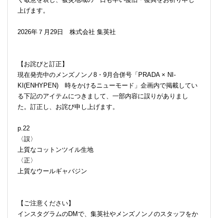
上げます。
2026年７月29日 株式会社 集英社
【お詫びと訂正】
現在発売中のメンズノンノ8・9月合併号「PRADA × NI-
KI(ENHYPEN) 時をかけるニューモード」企画内で掲載してい
る下記のアイテムにつきまして、一部内容に誤りがありまし
た。訂正し、お詫び申し上げます。
p.22
〈誤〉
上質なコットンツイル生地
〈正〉
上質なウールギャバジン
【ご注意ください】
インスタグラムのDMで、集英社やメンズノンノのスタッフをか