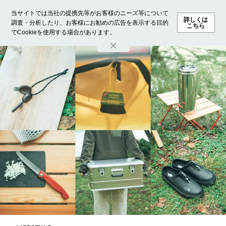
当サイトでは当社の提携先等がお客様のニーズ等について
詳しくは
調査・分析したり、お客様にお勧めの広告を表示する目的
こちら
でCookieを使用する場合があります。
ホーム
モデル募集
ランキング
ファッション
ビューテ