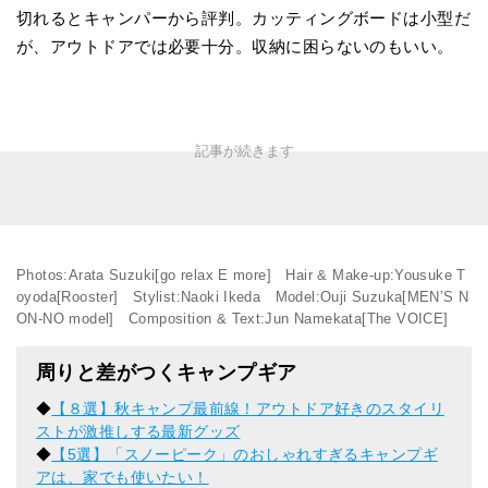
切れるとキャンパーから評判。カッティングボードは小型だ
が、アウトドアでは必要十分。収納に困らないのもいい。
Photos:Arata Suzuki[go relax E more] Hair & Make-up:Yousuke T
oyoda[Rooster] Stylist:Naoki Ikeda Model:Ouji Suzuka[MEN’S N
ON-NO model] Composition & Text:Jun Namekata[The VOICE]
周りと差がつくキャンプギア
◆
【８選】秋キャンプ最前線！アウトドア好きのスタイリ
ストが激推しする最新グッズ
◆
【5選】「スノーピーク」のおしゃれすぎるキャンプギ
アは、家でも使いたい！