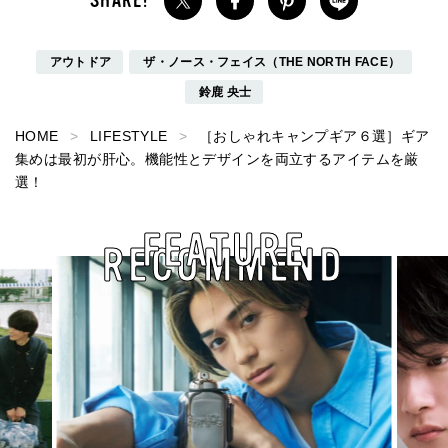
アウトドア
ザ・ノース・フェイス（THE NORTH FACE）
鈴鹿 央士
HOME
LIFESTYLE
［おしゃれキャンプギア６選］ギア
集めは最初が肝心。機能性とデザインを両立するアイテムを厳
選！
FEATURE
RECOMMEND