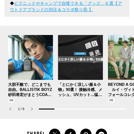
◆
ピクニックやキャンプで自慢できる「グッズ」６選【ア
ウトドアブランドの別注＆コラボ祭り⑥ 】
大胆不敵で、どこまでも
「とにかく涼しい服＆小
BEYOND A G
自由。BALLISTIK BOYZ
物」90選！ 接触冷感、メ
ルイ・ヴィト
砂田将宏がまとうCOACH
ッシュ、UVカット...猛暑
フォールコレ
の新作フレグランス「コ
を快適に乗り切る“おしゃ
描くプレッピ
ーチ ピュア プラチナム
れアイテム”をレビューと
1
/
9
パルファム」
共に総まとめ。