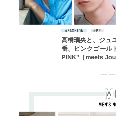
2026.07.27
FASHION
高橋璃央と、ジュ
番、ピンクゴールド
PINK”［meets Joue
M
MEN’S N