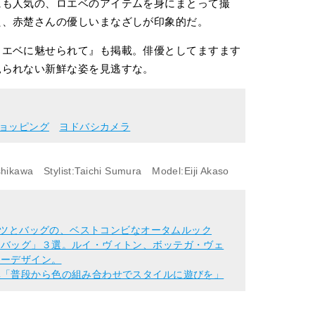
にも人気の、ロエベのアイテムを身にまとって撮
た、赤楚さんの優しいまなざしが印象的だ。
ロエベに魅せられて』も掲載。俳優としてますます
見られない新鮮な姿を見逃すな。
ョッピング
ヨドバシカメラ
ikawa Stylist:Taichi Sumura Model:Eiji Akaso
シャツとバッグの、ベストコンビなオータムルック
ーバッグ」３選。ルイ・ヴィトン、ボッテガ・ヴェ
ワーデザイン。
ベ「普段から色の組み合わせでスタイルに遊びを」