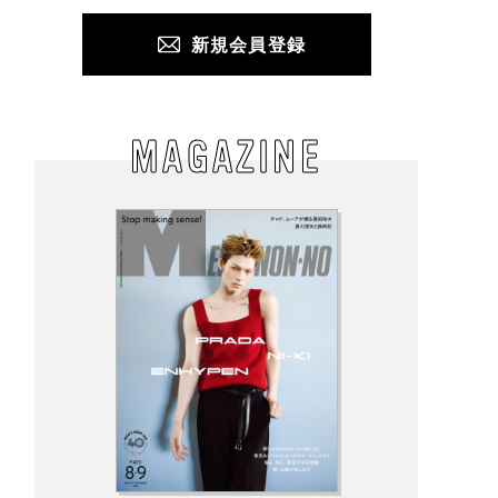
新規会員登録
MAGAZINE
にかく涼しい！】夏
ロエベの新しい世界へよ
「niko and ... JEANS
“長袖派”にオススメ
うこそ。大胆なコントラ
の2026年秋冬メンズコ
ロンT」3選。紫外線
ストとレイヤードの先に
クション。タフな生地
、旅行、アクティビ
。装う喜び、明るいスピ
ヴィンテージ加工、ト
にも大活躍。
リット
ンドのワイド感etc. こ
わりの全11型！