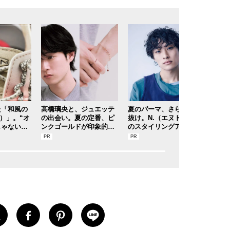
た「和風の
高橋璃央と、ジュエッテ
夏のパーマ、さらにあか
【と
ン）」。“オ
の出会い。夏の定番、ピ
抜け。N.（エヌドット）
でも
じゃないほ
ンクゴールドが印象的な“
のスタイリングアイテム
の「
ク』は配色
SUMMER PINK”［meets
で作る旬ヘアのテクニッ
予防
集者の愛用
Jouete! Vol.12］
クを、人気３サロンに教
ティ
わった！