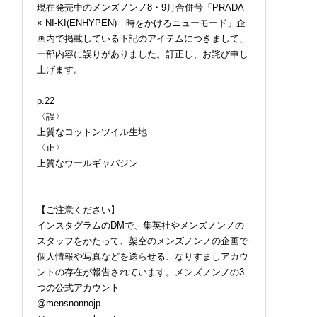
現在発売中のメンズノンノ8・9月合併号「PRADA
× NI-KI(ENHYPEN) 時をかけるニューモード」企
画内で掲載している下記のアイテムにつきまして、
一部内容に誤りがありました。訂正し、お詫び申し
上げます。
2026.07.09
FASHION
p.22
〈誤〉
上質なコットンツイル生地
〈正〉
上質なウールギャバジン
【ご注意ください】
インスタグラムのDMで、集英社やメンズノンノの
スタッフをかたって、架空のメンズノンノの企画で
個人情報や写真などを送らせる、なりすましアカウ
ントの存在が報告されています。メンズノンノの3
つの公式アカウント
@mensnonnojp