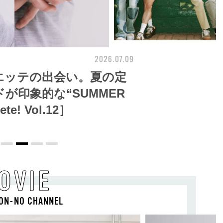
2026.07.09
FASHION
エッテの出会い。夏の定
が印象的な“SUMMER
te! Vol.12］
OVIE
ON-NO CHANNEL