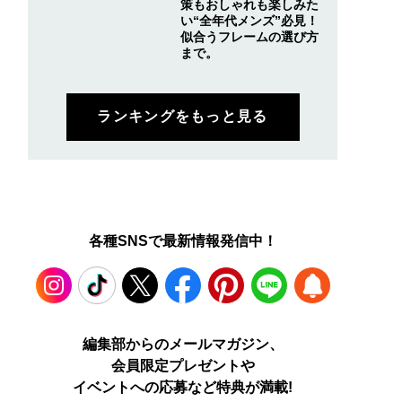
策もおしゃれも楽しみた
い“全年代メンズ”必見！
似合うフレームの選び方
まで。
ランキングをもっと見る
各種SNSで最新情報発信中！
Instagram
TikTok
X
Facebook
Pinterest
LINE
WEB
編集部からのメールマガジン、
会員限定プレゼントや
PUSH
イベントへの応募など特典が満載!