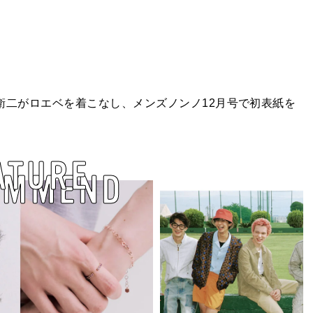
衛二がロエベを着こなし、メンズノンノ12月号で初表紙を
ATURE
OMMEND