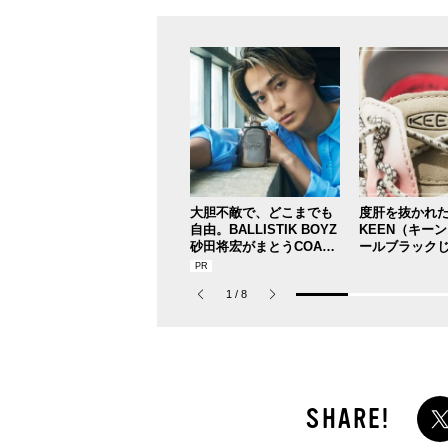
大胆不敵で、どこまでも
度肝を抜かれ
自由。BALLISTIK BOYZ
KEEN（キー
砂田将宏がまとうCOACH
ールブラック
の新作フレグランス「コ
う”の『ユニー
ーチ ピュア プラチナム
が大天才！[編
1
/
8
パルファム」
私物 #357]