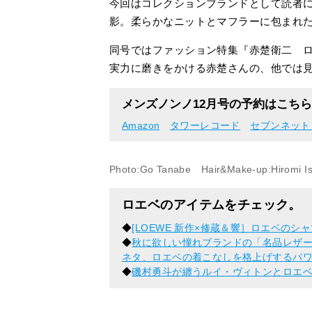
今回はコレクションブランドとして読者
影。柔らかなニットとマフラーに包まれ
同号ではファッション特集『赤楚衛二 
実力に磨きをかける赤楚さんの、他では
メンズノンノ12月号の予約はこちら
Amazon
タワーレコード
セブンネット
Photo:Go Tanabe Hair&Make-up:Hiromi Ish
ロエベのアイテムをチェック。
◆
[LOEWE 新作×修蔵＆響］ロエベの
◆
秋に欲しい憧れブランドの「名品レザ
ネタ、ロエベの着こなしを格上げするパ
◆
磯村勇斗が纏うルイ・ヴィトンとロエ