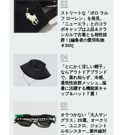
ストリートな「ポロ ラル
フ ローレン」を発見。
「ニューエラ」とのコラ
ボキャップは上品＆クラ
シカルで古着とも相性抜
群！[編集者の愛用私物
＃355]
「とにかく涼しい帽子」
ならアウトドアブランド
で。蒸れ知らず、冷感、
通気性抜群メッシュ...猛
暑に活躍する機能派キャ
ップ＆ハット７選！
オラつかない「大人サン
グラス」28選。オークリ
ー、ユニクロ、ジェント
ルモンスター...紫外線対