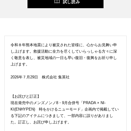
試し読み
令和８年熊本地震により被災された皆様に、心からお見舞い申
し上げます。救援活動に全力を尽くしていらっしゃる方々に深
く敬意を表し、被災地域の一日も早い復旧・復興をお祈り申し
上げます。
2026年７月29日 株式会社 集英社
【お詫びと訂正】
現在発売中のメンズノンノ8・9月合併号「PRADA × NI-
KI(ENHYPEN) 時をかけるニューモード」企画内で掲載してい
る下記のアイテムにつきまして、一部内容に誤りがありまし
た。訂正し、お詫び申し上げます。