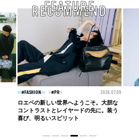
FEATURE
RECOMMEND
26.07.09
BEAUTY
2026.07.09
FAS
夏のパーマ、さらにあか抜け。N.（エヌ
ドット）のスタイリングアイテムで作る
旬ヘアのテクニックを、人気３サロンに
教わった！