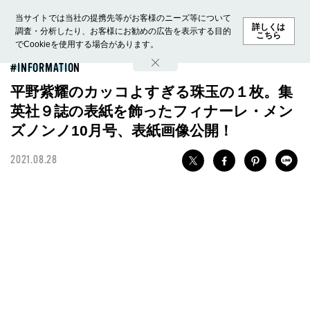
当サイトでは当社の提携先等がお客様のニーズ等について
詳しくは
調査・分析したり、お客様にお勧めの広告を表示する目的
こちら
でCookieを使用する場合があります。
ホーム
モデル募集
ランキング
ファッション
ビューテ
INFORMATION
平野紫耀のカッコよすぎる珠玉の１枚。集
英社９誌の表紙を飾ったフィナーレ・メン
ズノンノ10月号、表紙画像公開！
2021.08.28