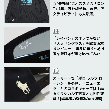
も“長袖派”にオススメの「ロン
T」3選。紫外線予防、旅行、ア
クティビティにも大活躍。
「レイバン」のオラつかない
『大人サングラス』を試着＆本
音レビュー！ 真夏に買うべき４
選を服好きが掛け比べてみた！
ストリートな「ポロ ラルフ ロ
ーレン」を発見。「ニューエ
ラ」とのコラボキャップは上品
＆クラシカルで古着とも相性抜
群！[編集者の愛用私物 ＃355]