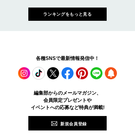
ランキングをもっと見る
各種SNSで最新情報発信中！
Instagram
TikTok
X
Facebook
Pinterest
LINE
WEB
編集部からのメールマガジン、
会員限定プレゼントや
PUSH
イベントへの応募など特典が満載!
新規会員登録