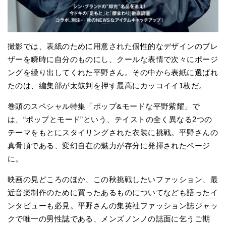
撮影では、表紙のために用意された個性的なデザインのブレ
ザーを瞬時に自分のものにし、クールな表情で次々にポージ
ングを繰り出してくれた平野さん。その中から表紙に選ばれ
たのは、編集部が太鼓判を押す最高にカッコイイ1枚だ。
巻頭のスペシャル特集「ポップ&モードな平野紫耀」で
は、“ポップとモード”という、テイストの全く異なる2つの
テーマをもとにスタイリングされた衣装に挑戦。平野さんの
真骨頂である、変幻自在の魅力が存分に発揮されたページ
に。
映画の見どころのほか、この秋挑戦したいファッション、最
近音楽制作のために買ったあるものについてなども語ったイ
ンタビューも必見。平野さんの集英社ファッション誌ジャッ
クで唯一の男性誌である、メンズノンノの誌面に乞うご期