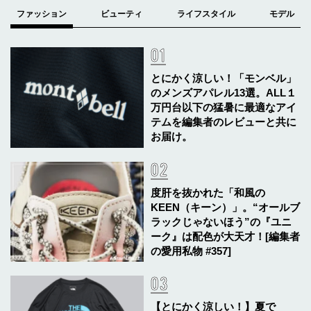
とにかく涼しい！「モンベル」
のメンズアパレル13選。ALL１
万円台以下の猛暑に最適なアイ
テムを編集者のレビューと共に
お届け。
度肝を抜かれた「和風の
KEEN（キーン）」。“オールブ
ラックじゃないほう”の『ユニ
ーク』は配色が大天才！[編集者
の愛用私物 #357]
【とにかく涼しい！】夏で