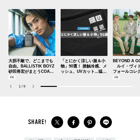
大胆不敵で、どこまでも
「とにかく涼しい服＆小
BEYOND A G
自由。BALLISTIK BOYZ
物」90選！ 接触冷感、メ
ルイ・ヴィト
砂田将宏がまとうCOACH
ッシュ、UVカット...猛暑
フォールコレ
の新作フレグランス「コ
を快適に乗り切る“おしゃ
描くプレッピ
ーチ ピュア プラチナム
れアイテム”をレビューと
1
/
9
パルファム」
共に総まとめ。