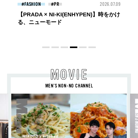
26.07.09
FASHION
2026.07.09
BEA
高橋璃央と、ジュエッテの出会い。夏の
定番、ピンクゴールドが印象的
な“SUMMER PINK”［meets Jouete!
Vol.12］
MOVIE
MEN’S NON-NO CHANNEL