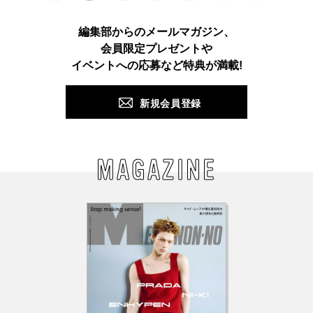
Instagram
TikTok
X
Facebook
Pinterest
LINE
WEB
編集部からのメールマガジン、
会員限定プレゼントや
PUSH
イベントへの応募など特典が満載!
新規会員登録
MAGAZINE