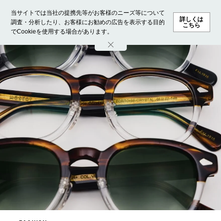
当サイトでは当社の提携先等がお客様のニーズ等について
詳しくは
調査・分析したり、お客様にお勧めの広告を表示する目的
こちら
でCookieを使用する場合があります。
ホーム
モデル募集
ランキング
ファッション
ビューテ