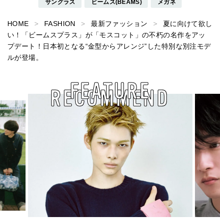
サングラス
ビームス(BEAMS)
メガネ
HOME
FASHION
最新ファッション
夏に向けて欲し
い！「ビームスプラス」が「モスコット」の不朽の名作をアッ
プデート！日本初となる“金型からアレンジ”した特別な別注モデ
ルが登場。
FEATURE
RECOMMEND