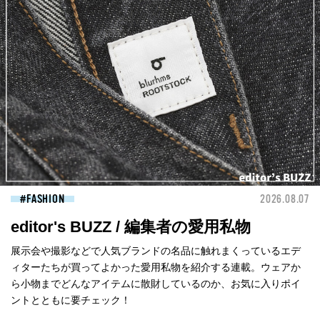
FASHION
2026.08.07
editor's BUZZ / 編集者の愛用私物
展示会や撮影などで人気ブランドの名品に触れまくっているエデ
ィターたちが買ってよかった愛用私物を紹介する連載。ウェアか
ら小物までどんなアイテムに散財しているのか、お気に入りポイ
ントとともに要チェック！