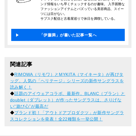
ンド情報をいち早くチェックするのが趣味。 入手困難な
ファッションアイテムとバズっている美容商品、スイー
ツには目がない。
サブスク配信と古着屋巡りで休日を満喫している。
「伊藤満」が書いた記事一覧へ
関連記事
◆
RIMOWA（リモワ）とMYKITA（マイキータ）が再びタ
ッグ。人気の「ヘリテージ」シリーズの新作サングラスを
読み解く！
◆
話題のアイウェアコラボ、最新作。BLANC（ブラン）と
doublet（ダブレット）が作ったサングラスは、さりげな
い“遊び心”が最高だ
◆
ブランド初！「アウトドアプロダクツ」が新作サングラ
スコレクションを発表！全22種類を一挙公開！