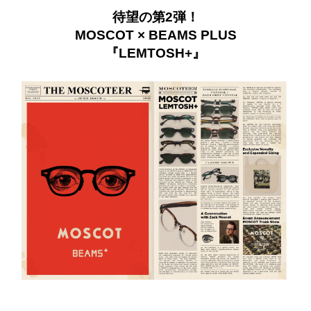
待望の第2弾！
MOSCOT × BEAMS PLUS
『LEMTOSH+』