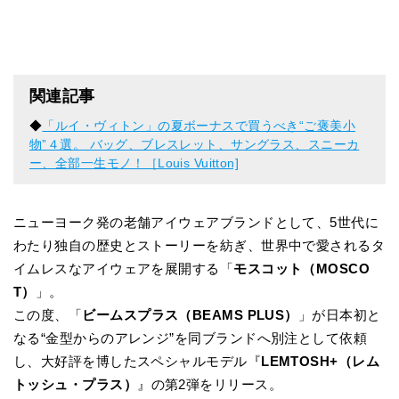
関連記事
◆
「ルイ・ヴィトン」の夏ボーナスで買うべき“ご褒美小
物”４選。 バッグ、ブレスレット、サングラス、スニーカ
ー、全部一生モノ！［Louis Vuitton]
ニューヨーク発の老舗アイウェアブランドとして、5世代に
わたり独自の歴史とストーリーを紡ぎ、世界中で愛されるタ
イムレスなアイウェアを展開する「
モスコット（MOSCO
T）
」。
この度、「
ビームスプラス（BEAMS PLUS）
」が日本初と
なる“金型からのアレンジ”を同ブランドへ別注として依頼
し、大好評を博したスペシャルモデル『
LEMTOSH+（レム
トッシュ・プラス）
』の第2弾をリリース。