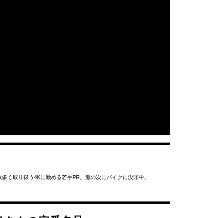
多く取り扱う4Kに勤める若手PR。服の次にバイクに没頭中。