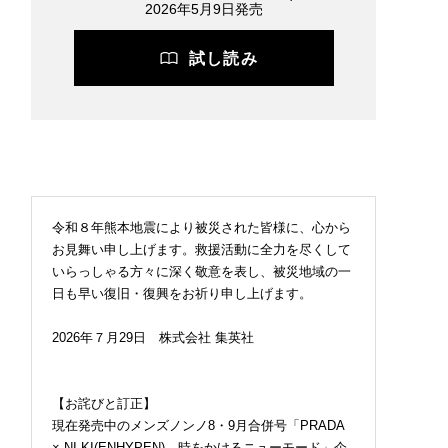
2026年5月9日発売
試し読み
令和８年熊本地震により被災された皆様に、心から
お見舞い申し上げます。救援活動に全力を尽くして
いらっしゃる方々に深く敬意を表し、被災地域の一
日も早い復旧・復興をお祈り申し上げます。
2026年７月29日 株式会社 集英社
【お詫びと訂正】
現在発売中のメンズノンノ8・9月合併号「PRADA
× NI-KI(ENHYPEN) 時をかけるニューモード」企