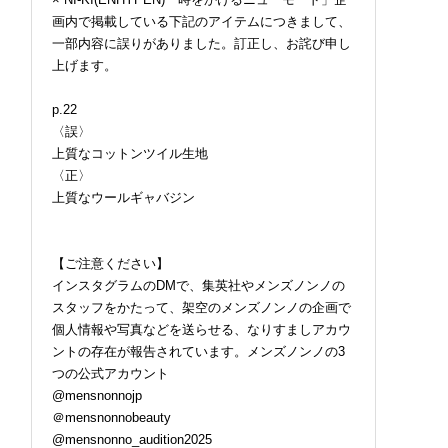
画内で掲載している下記のアイテムにつきまして、
一部内容に誤りがありました。訂正し、お詫び申し
上げます。
p.22
〈誤〉
上質なコットンツイル生地
〈正〉
上質なウールギャバジン
【ご注意ください】
インスタグラムのDMで、集英社やメンズノンノの
スタッフをかたって、架空のメンズノンノの企画で
個人情報や写真などを送らせる、なりすましアカウ
ントの存在が報告されています。メンズノンノの3
つの公式アカウント
@mensnonnojp
＠mensnonnobeauty
@mensnonno_audition2025