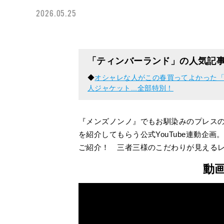
2026.05.25
「ティンバーランド」の人気記
◆
オシャレな人がこの春買ってよかった
人ジャケット...全部特別！
『メンズノンノ』でもお馴染みのプレス
を紹介してもらう公式YouTube連動企画
ご紹介！ 三者三様のこだわりが見える
動