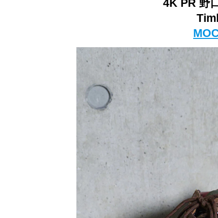
4K PR
Tim
MOC