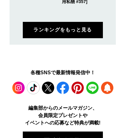
用私物 #357]
ランキングをもっと見る
各種SNSで最新情報発信中！
Instagram
TikTok
X
Facebook
Pinterest
LINE
WEB
編集部からのメールマガジン、
会員限定プレゼントや
PUSH
イベントへの応募など特典が満載!