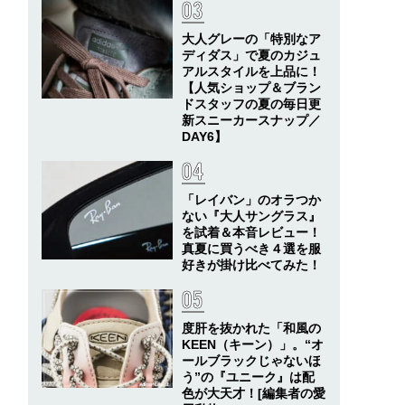
大人グレーの「特別なア
ディダス」で夏のカジュ
アルスタイルを上品に！
【人気ショップ＆ブラン
ドスタッフの夏の毎日更
新スニーカースナップ／
DAY6】
「レイバン」のオラつか
ない『大人サングラス』
を試着＆本音レビュー！
真夏に買うべき４選を服
好きが掛け比べてみた！
度肝を抜かれた「和風の
KEEN（キーン）」。“オ
ールブラックじゃないほ
う”の『ユニーク』は配
色が大天才！[編集者の愛