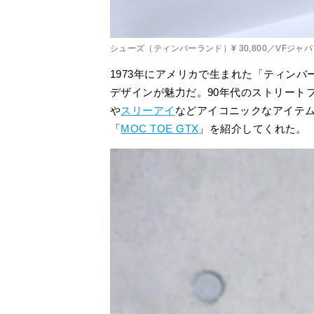
シューズ（ティンバーランド）¥ 30,800／VFジャ
1973年にアメリカで生まれた「ティン
デザインが魅力だ。90年代のストリート
や
スリーアイ
などアイコニックなアイテ
「
MOC TOE GTX
」を紹介してくれた。