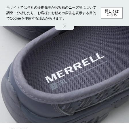
当サイトでは当社の提携先等がお客様のニーズ等について
詳しくは
調査・分析したり、お客様にお勧めの広告を表示する目的
こちら
でCookieを使用する場合があります。
ホーム
モデル募集
ランキング
ファッション
ビューテ