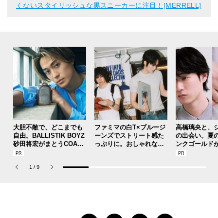
くないスタイリッシュな黒スニーカーに注目！[MERRELL]
大胆不敵で、どこまでも
ファミマの白T×ブルージ
高橋璃央と、
自由。BALLISTIK BOYZ
ーンズでストリート感た
の出会い。夏
砂田将宏がまとうCOACH
っぷりに。おしゃれな人
ンクゴールド
の新作フレグランス「コ
が集う「ソウル」のショ
SUMMER PIN
ーチ ピュア プラチナム
ップ、コミュニティスナ
Jouete! Vol.1
1
/
9
パルファム」
ップ！