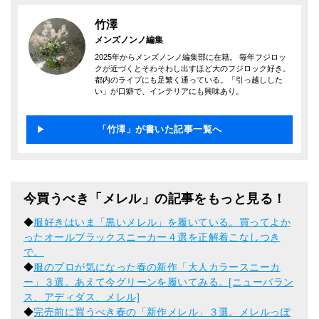
竹澤
メンズノンノ編集
2025年からメンズノンノ編集部に在籍。 毎年フジロッ
クが近づくとそわそわし出すほど大のフジロック好き。
都内のライブにも足繁く通っている。「引っ越しした
い」が口癖で、インテリアにも興味あり。
「竹澤」が書いた記事一覧へ
今買うべき「メレル」の記事をもっと見る！
◆
服好きはいま「黒いメレル」を履いている。買ってよか
ったオールブラックスニーカー４選を正解着こなしつき
で。
◆
服のプロが気になった春の新作「大人カラースニーカ
ー」３選。あえて今グリーンを履いてみる。[ニューバラン
ス、アディダス、メレル]
◆
完売前に買うべき春の「新作メレル」３選。メレルっぽ