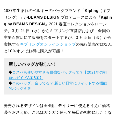
1987年生まれのベルギーのバッグブランド「
Kipling
（キプ
リング）」が
BEAMS DESIGN
プロデュースによる『
Kiplin
g by BEAMS DESIGN
』2021 春夏コレクションをローン
チ。3 月 24 日（水）からキプリング直営店および、全国の
主要百貨店にて販売をスタートするが、3 月 5 日（金）から
実施する
キプリングオンラインショップ
の先行販売ではなん
と10％オフでお得に購入が可能！
新しいバッグが欲しい！
◆
コスパも使いやすさも最強なバッグって？【2021年の初
買いガイドA案B案】
◆
そのバッグ、合ってる？ 新しい日常にフィットする機能
的バッグ６選
発売されるデザインは全4種。デイリーに使えるうえに価格
帯もおさえめ。これはガシガシ使って毎日の相棒にしたくな