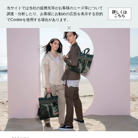
当サイトでは当社の提携先等がお客様のニーズ等について
詳しくは
調査・分析したり、お客様にお勧めの広告を表示する目的
こちら
でCookieを使用する場合があります。
ホーム
モデル募集
ランキング
ファッション
ビューテ