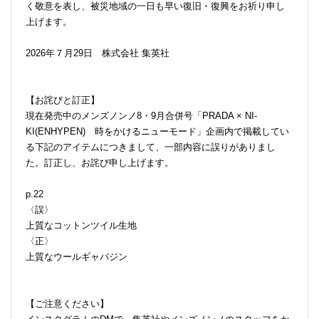
く敬意を表し、被災地域の一日も早い復旧・復興をお祈り申し
上げます。
2026年７月29日 株式会社 集英社
【お詫びと訂正】
現在発売中のメンズノンノ8・9月合併号「PRADA × NI-
KI(ENHYPEN) 時をかけるニューモード」企画内で掲載してい
る下記のアイテムにつきまして、一部内容に誤りがありまし
た。訂正し、お詫び申し上げます。
p.22
〈誤〉
上質なコットンツイル生地
〈正〉
上質なウールギャバジン
【ご注意ください】