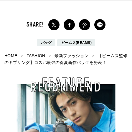
バッグ
ビームス(BEAMS)
HOME
FASHION
最新ファッション
【ビームス監修
のキプリング】コスパ最強の春夏新作バッグを発表！
FEATURE
RECOMMEND