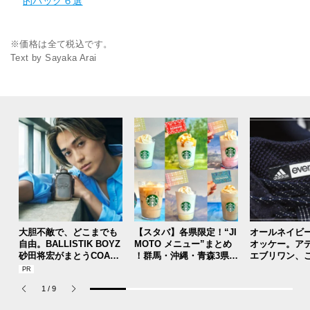
的バッグ６選
※価格は全て税込です。
Text by Sayaka Arai
大胆不敵で、どこまでも
【スタバ】各県限定！“JI
オールネイビ
自由。BALLISTIK BOYZ
MOTO メニュー”まとめ
オッケー。ア
砂田将宏がまとうCOACH
！群馬・沖縄・青森3県分
エブリワン、
の新作フレグランス「コ
を一覧チェック
のコラボスニ
ーチ ピュア プラチナム
本当ですか？[
1
/
9
パルファム」
用私物 #362]