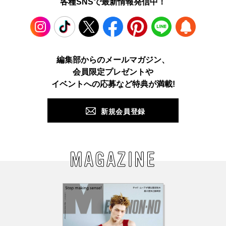
各種SNSで最新情報発信中！
Instagram
TikTok
X
Facebook
Pinterest
LINE
WEB
編集部からのメールマガジン、
会員限定プレゼントや
PUSH
イベントへの応募など特典が満載!
新規会員登録
MAGAZINE