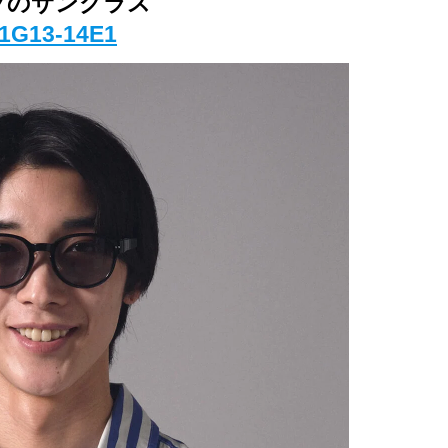
フのサングラス
1G13-14E1