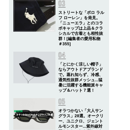
ストリートな「ポロ ラル
フ ローレン」を発見。
「ニューエラ」とのコラ
ボキャップは上品＆クラ
シカルで古着とも相性抜
群！[編集者の愛用私物
＃355]
「とにかく涼しい帽子」
ならアウトドアブランド
で。蒸れ知らず、冷感、
通気性抜群メッシュ...猛
暑に活躍する機能派キャ
ップ＆ハット７選！
オラつかない「大人サン
グラス」28選。オークリ
ー、ユニクロ、ジェント
ルモンスター...紫外線対