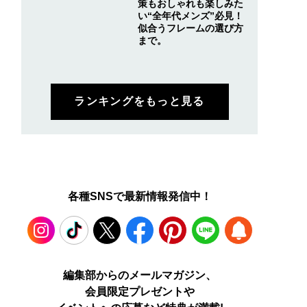
策もおしゃれも楽しみた
い“全年代メンズ”必見！
似合うフレームの選び方
まで。
ランキングをもっと見る
各種SNSで最新情報発信中！
Instagram
TikTok
X
Facebook
Pinterest
LINE
WEB
編集部からのメールマガジン、
会員限定プレゼントや
PUSH