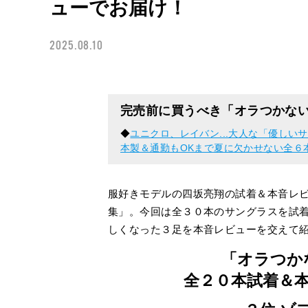
ューでお届け！
2025.08.10
完売前に買うべき「オラつかな
◆
ユニクロ、レイバン...大人な「優し
本製＆通勤もOKまで夏に欠かせない全６
服好きモデルの四坂亮翔の試着＆本音レ
集」。今回は全３０本のサングラスを試
しくなった３足を本音レビューを交えて
「オラつか
全２０本試着＆