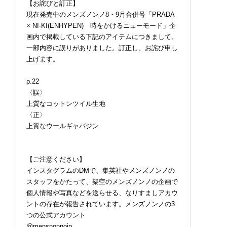
【お詫びと訂正】
現在発売中のメンズノンノ8・9月合併号「PRADA
× NI-KI(ENHYPEN) 時をかけるニューモード」企
画内で掲載している下記のアイテムにつきまして、
一部内容に誤りがありました。訂正し、お詫び申し
上げます。
p.22
〈誤〉
上質なコットンツイル生地
〈正〉
上質なウールギャバジン
【ご注意ください】
インスタグラムのDMで、集英社やメンズノンノの
スタッフをかたって、架空のメンズノンノの企画で
個人情報や写真などを送らせる、なりすましアカウ
ントの存在が報告されています。メンズノンノの3
つの公式アカウント
@mensnonnojp