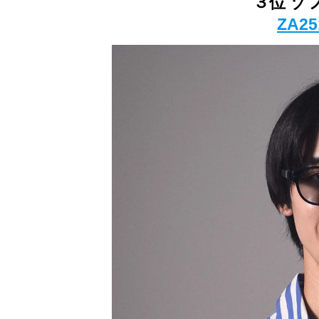
３位 ゾ
ZA25