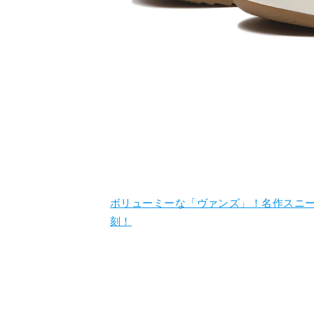
ボリューミーな「ヴァンズ」！名作スニ
刻！