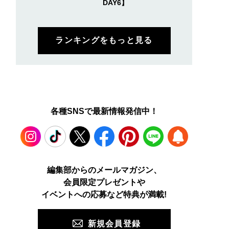
DAY6】
ランキングをもっと見る
各種SNSで最新情報発信中！
Instagram
TikTok
X
Facebook
Pinterest
LINE
WEB
編集部からのメールマガジン、
会員限定プレゼントや
PUSH
イベントへの応募など特典が満載!
新規会員登録