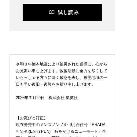
試し読み
令和８年熊本地震により被災された皆様に、心から
お見舞い申し上げます。救援活動に全力を尽くして
いらっしゃる方々に深く敬意を表し、被災地域の一
日も早い復旧・復興をお祈り申し上げます。
2026年７月29日 株式会社 集英社
【お詫びと訂正】
現在発売中のメンズノンノ8・9月合併号「PRADA
× NI-KI(ENHYPEN) 時をかけるニューモード」企