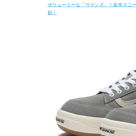
ボリューミーな「ヴァンズ」！名作スニ
刻！