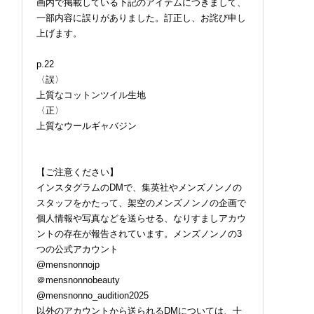
画内で掲載している下記のアイテムにつきまして、
一部内容に誤りがありました。訂正し、お詫び申し
上げます。
p.22
〈誤〉
上質なコットンツイル生地
〈正〉
上質なウールギャバジン
【ご注意ください】
インスタグラムのDMで、集英社やメンズノンノの
スタッフをかたって、架空のメンズノンノの企画で
個人情報や写真などを送らせる、なりすましアカウ
ントの存在が報告されています。メンズノンノの3
つの公式アカウント
@mensnonnojp
＠mensnonnobeauty
@mensnonno_audition2025
以外のアカウントから送られるDMについては、十