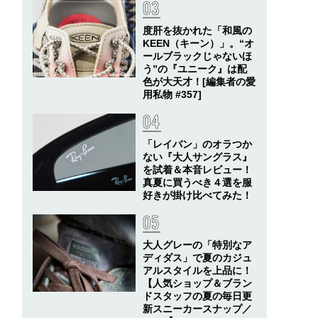
度肝を抜かれた「和風の
KEEN（キーン）」。“オ
ールブラックじゃないほ
う”の『ユニーク』は配
色が大天才！[編集者の愛
用私物 #357]
「レイバン」のオラつか
ない『大人サングラス』
を試着＆本音レビュー！
真夏に買うべき４選を服
好きが掛け比べてみた！
大人グレーの「特別なア
ディダス」で夏のカジュ
アルスタイルを上品に！
【人気ショップ＆ブラン
ドスタッフの夏の毎日更
新スニーカースナップ／