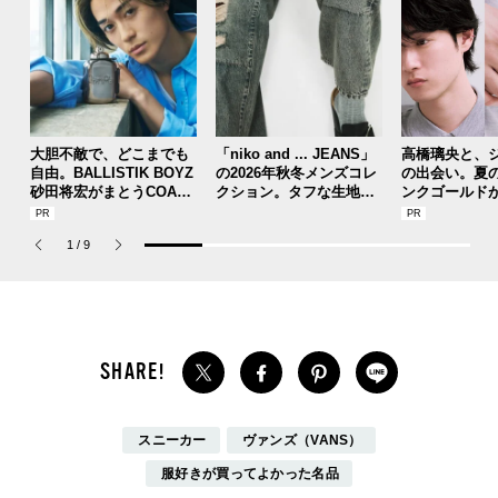
大胆不敵で、どこまでも
「niko and ... JEANS」
高橋璃央と、
自由。BALLISTIK BOYZ
の2026年秋冬メンズコレ
の出会い。夏
砂田将宏がまとうCOACH
クション。タフな生地、
ンクゴールド
の新作フレグランス「コ
ヴィンテージ加工、トレ
SUMMER PIN
ーチ ピュア プラチナム
ンドのワイド感etc. こだ
Jouete! Vol.1
1
/
9
パルファム」
わりの全11型！
スニーカー
ヴァンズ（VANS）
服好きが買ってよかった名品