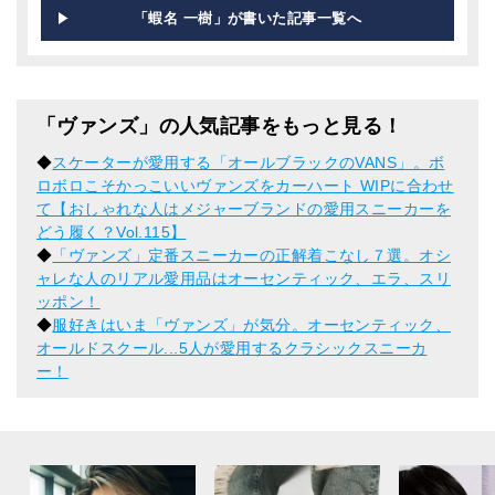
「蝦名 一樹」が書いた記事一覧へ
「ヴァンズ」の人気記事をもっと見る！
◆
スケーターが愛用する「オールブラックのVANS」。ボ
ロボロこそかっこいいヴァンズをカーハート WIPに合わせ
て【おしゃれな人はメジャーブランドの愛用スニーカーを
どう履く？Vol.115】
◆
「ヴァンズ」定番スニーカーの正解着こなし７選。オシ
ャレな人のリアル愛用品はオーセンティック、エラ、スリ
ッポン！
◆
服好きはいま「ヴァンズ」が気分。オーセンティック、
オールドスクール...5人が愛用するクラシックスニーカ
ー！