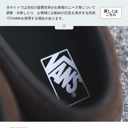
当サイトでは当社の提携先等がお客様のニーズ等について
詳しくは
調査・分析したり、お客様にお勧めの広告を表示する目的
こちら
でCookieを使用する場合があります。
ホーム
モデル募集
ランキング
ファッション
ビューテ