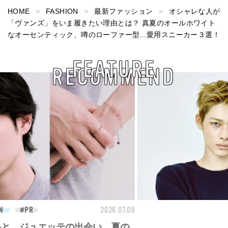
HOME
FASHION
最新ファッション
オシャレな人が
「ヴァンズ」をいま履きたい理由とは？ 真夏のオールホワイト
なオーセンティック、噂のローファー型...愛用スニーカー３選！
FEATURE
RECOMMEND
26.07.09
FASHION
2026.07.09
FAS
【PRADA × NI-KI(ENHYPEN)】時をかけ