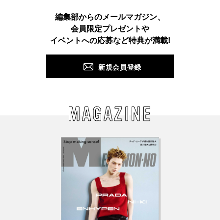
Instagram
TikTok
X
Facebook
Pinterest
LINE
WEB
編集部からのメールマガジン、
会員限定プレゼントや
PUSH
イベントへの応募など特典が満載!
新規会員登録
MAGAZINE