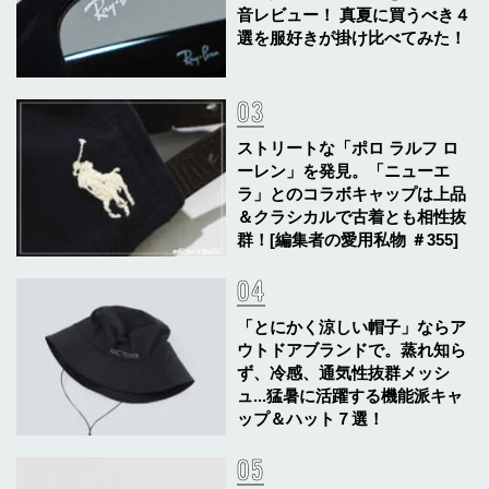
音レビュー！ 真夏に買うべき４
選を服好きが掛け比べてみた！
ストリートな「ポロ ラルフ ロ
ーレン」を発見。「ニューエ
ラ」とのコラボキャップは上品
＆クラシカルで古着とも相性抜
群！[編集者の愛用私物 ＃355]
「とにかく涼しい帽子」ならア
ウトドアブランドで。蒸れ知ら
ず、冷感、通気性抜群メッシ
ュ...猛暑に活躍する機能派キャ
ップ＆ハット７選！