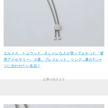
エルメス、トムウッド...オシャレな人が買ってよかった「愛
用アクセサリー」３選。ブレスレット、リング...夏のTシャ
ツに合わせたい名品！