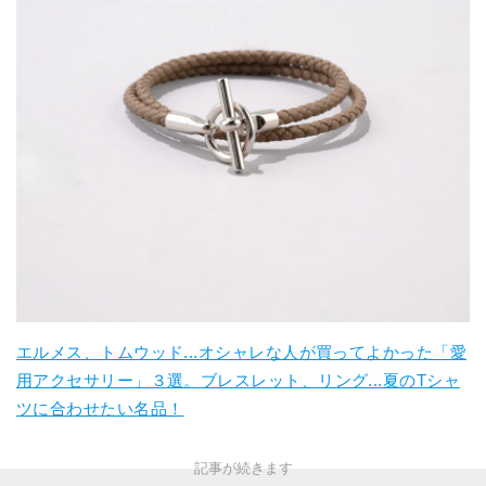
エルメス、トムウッド...オシャレな人が買ってよかった「愛
用アクセサリー」３選。ブレスレット、リング...夏のTシャ
ツに合わせたい名品！