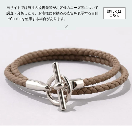
当サイトでは当社の提携先等がお客様のニーズ等について
詳しくは
調査・分析したり、お客様にお勧めの広告を表示する目的
こちら
でCookieを使用する場合があります。
ホーム
モデル募集
ランキング
ファッション
ビューテ