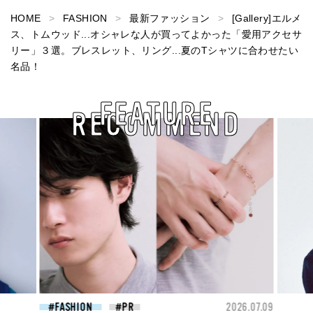
HOME
FASHION
最新ファッション
[Gallery]エルメ
ス、トムウッド...オシャレな人が買ってよかった「愛用アクセサ
リー」３選。ブレスレット、リング...夏のTシャツに合わせたい
名品！
FEATURE
RECOMMEND
26.07.09
FASHION
2026.07.09