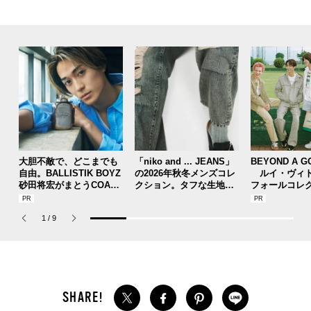
大胆不敵で、どこまでも
「niko and ... JEANS」
BEYOND A G
自由。BALLISTIK BOYZ
の2026年秋冬メンズコレ
ルイ・ヴィト
砂田将宏がまとうCOACH
クション。タフな生地、
フォールコレ
の新作フレグランス「コ
ヴィンテージ加工、トレ
描くプレッピ
ーチ ピュア プラチナム
ンドのワイド感etc. こだ
1
/
9
パルファム」
わりの全11型！