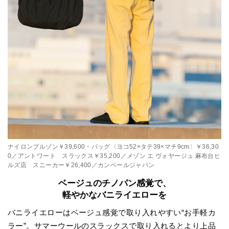
ナイロンブルゾン￥39,600・バッグ〈ヨコ52×タテ39×マチ9cm〉￥36,30
0／アントワート スラックス￥35,200／メゾン エ ヴォヤージュ 麻布台ヒ
ルズ店 スニーカー￥26,400／カンペールジャパン
ベージュのチノパン感覚で、
軽やかなバニライエローを
バニライエローはベージュ感覚で取り入れやすい“お手軽カ
ラー”。サマーウールのスラックスで取り入れるとより上品