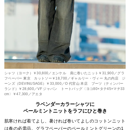
シャツ（ヨーク）￥30,800／エンケル 肩に巻いたニット￥31,900／グラ
フペーパー 東京 カットソー￥18,700／ギャルリー・ヴィー 丸の内店 ジ
ーンズ（DEVINUSAGE）￥33,000／O 代官山 本店 ブーツ（ティンバー
ランド）￥28,600／VF ジャパン トートバッグ〈ヨコ80×タテ45×マチ33
cm〉￥47,300／アエタ
ラベンダーカラーシャツに
ペールミントニットをラフにひと巻き
肌寒ければ着てよし、暑ければ巻いてよしのコットンニット
は春の必需品。グラフペーパーのペールミントグリーンの1