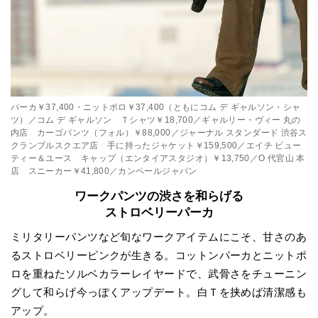
パーカ￥37,400・ニットポロ￥37,400（ともにコム デ ギャルソン・シャ
ツ）／コム デ ギャルソン Ｔシャツ￥18,700／ギャルリー・ヴィー 丸の
内店 カーゴパンツ（フォル）￥88,000／ジャーナル スタンダード 渋谷ス
クランブルスクエア店 手に持ったジャケット￥159,500／エイチ ビュー
ティー＆ユース キャップ（エンタイアスタジオ）￥13,750／O 代官山 本
店 スニーカー￥41,800／カンペールジャパン
ワークパンツの渋さを和らげる
ストロベリーパーカ
ミリタリーパンツなど旬なワークアイテムにこそ、甘さのあ
るストロベリーピンクが生きる。コットンパーカとニットポ
ロを重ねたソルベカラーレイヤードで、武骨さをチューニン
グして和らげ今っぽくアップデート。白Ｔを挟めば清潔感も
アップ。