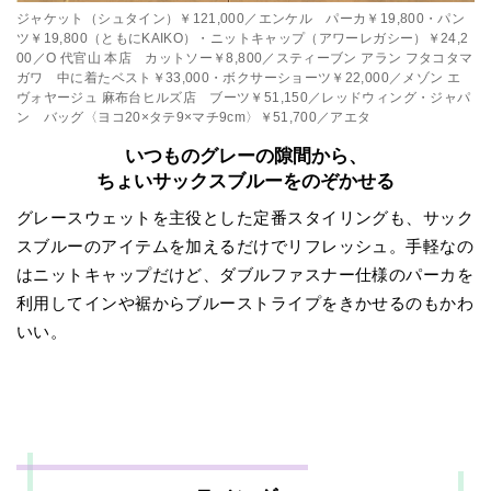
ジャケット（シュタイン）￥121,000／エンケル パーカ￥19,800・パン
ツ￥19,800（ともにKAIKO）・ニットキャップ（アワーレガシー）￥24,2
00／O 代官山 本店 カットソー￥8,800／スティーブン アラン フタコタマ
ガワ 中に着たベスト￥33,000・ボクサーショーツ￥22,000／メゾン エ
ヴォヤージュ 麻布台ヒルズ店 ブーツ￥51,150／レッドウィング・ジャパ
ン バッグ〈ヨコ20×タテ9×マチ9cm〉￥51,700／アエタ
いつものグレーの隙間から、
ちょいサックスブルーをのぞかせる
グレースウェットを主役とした定番スタイリングも、サック
スブルーのアイテムを加えるだけでリフレッシュ。手軽なの
はニットキャップだけど、ダブルファスナー仕様のパーカを
利用してインや裾からブルーストライプをきかせるのもかわ
いい。