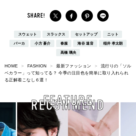
スウェット
スラックス
セットアップ
ニット
パーカ
小方 蒼介
春服
海谷 遠音
稲井 孝太朗
高橋 璃央
HOME
FASHION
最新ファッション
流行りの「ソル
ベカラー」って知ってる？ 今季の注目色を簡単に取り入れられ
る正解着こなし６選！
FEATURE
RECOMMEND