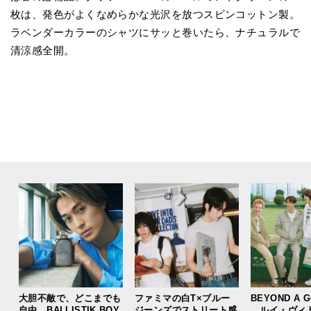
枚は、発色がよくなめらかな光沢を放つスビンコットン製。
ラベンダーカラーのシャツにサッと巻いたら、ナチュラルで
清涼感全開。
大胆不敵で、どこまでも
ファミマの白T×ブルー
BEYOND A 
自由。BALLISTIK BOY
ジーンズでストリート感
ルイ・ヴィ