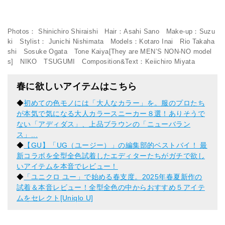
Photos： Shinichiro Shiraishi Hair：Asahi Sano Make-up：Suzu
ki Stylist： Junichi Nishimata Models：Kotaro Inai Rio Takaha
shi Sosuke Ogata Tone Kaiya[They are MEN’S NON-NO model
s] NIKO TSUGUMI Composition&Text：Keiichiro Miyata
春に欲しいアイテムはこちら
◆
初めての色モノには「大人なカラー」を。服のプロたち
が本気で気になる大人カラースニーカー８選！ありそうで
ない「アディダス」、上品ブラウンの「ニューバラン
ス」...
◆
【GU】「UG（ユージー）」の編集部的ベストバイ！ 最
新コラボを全型全色試着したエディターたちがガチで欲し
いアイテムを本音でレビュー！
◆
「ユニクロ ユー」で始める春支度。2025年春夏新作の
試着＆本音レビュー！全型全色の中からおすすめ５アイテ
ムをセレクト[Uniqlo U]