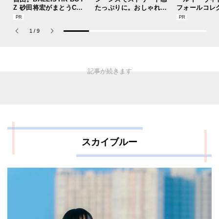
Z 砂田将宏がまとうCOA
たっぷりに。おしゃれな
フォールコレ
CHの新作フレグランス
人が集う「ソウル」のシ
描くプレッピ
「コーチ ピュア プラチ
ョップ、コミュニティス
1
/
9
ナム パルファム」
ナップ！
スカイブルー