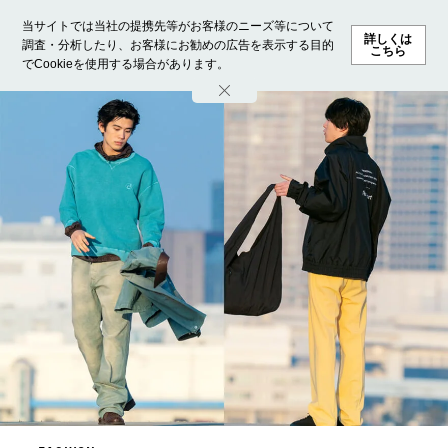
当サイトでは当社の提携先等がお客様のニーズ等について
詳しくは
調査・分析したり、お客様にお勧めの広告を表示する目的
こちら
でCookieを使用する場合があります。
ホーム
モデル募集
ランキング
ファッション
ビューテ