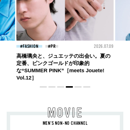
26.07.09
BEAUTY
2026.07.09
FAS
夏のパーマ、さらにあか抜け。N.（エヌ
ドット）のスタイリングアイテムで作る
旬ヘアのテクニックを、人気３サロンに
教わった！
MOVIE
MEN’S NON-NO CHANNEL