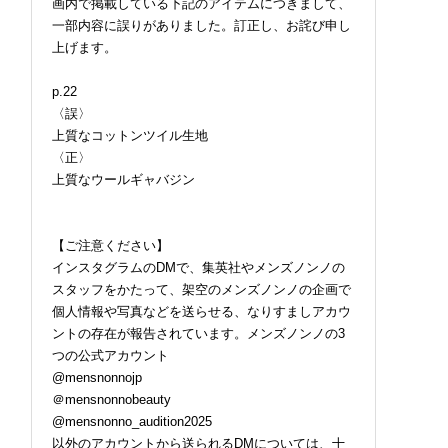
画内で掲載している下記のアイテムにつきまして、
一部内容に誤りがありました。訂正し、お詫び申し
上げます。
p.22
〈誤〉
上質なコットンツイル生地
〈正〉
上質なウールギャバジン
【ご注意ください】
インスタグラムのDMで、集英社やメンズノンノの
スタッフをかたって、架空のメンズノンノの企画で
個人情報や写真などを送らせる、なりすましアカウ
ントの存在が報告されています。メンズノンノの3
つの公式アカウント
@mensnonnojp
＠mensnonnobeauty
@mensnonno_audition2025
以外のアカウントから送られるDMについては、十