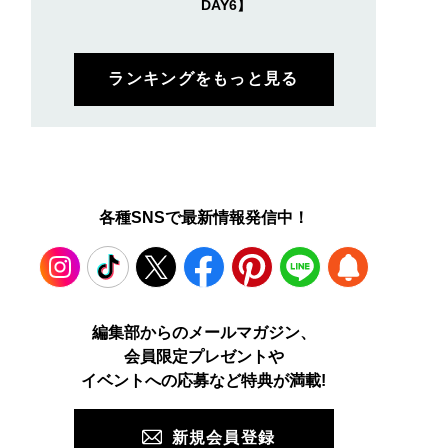
DAY6】
ランキングをもっと見る
各種SNSで最新情報発信中！
Instagram
TikTok
X
Facebook
Pinterest
LINE
WEB
編集部からのメールマガジン、
会員限定プレゼントや
PUSH
イベントへの応募など特典が満載!
新規会員登録