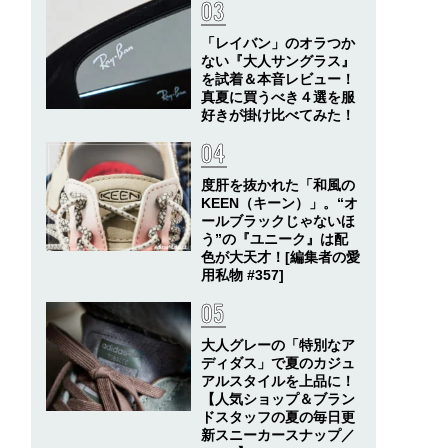
「レイバン」のオラつか
ない『大人サングラス』
を試着＆本音レビュー！
真夏に買うべき４選を服
好きが掛け比べてみた！
度肝を抜かれた「和風の
KEEN（キーン）」。“オ
ールブラックじゃないほ
う”の『ユニーク』は配
色が大天才！[編集者の愛
用私物 #357]
大人グレーの「特別なア
ディダス」で夏のカジュ
アルスタイルを上品に！
【人気ショップ＆ブラン
ドスタッフの夏の毎日更
新スニーカースナップ／