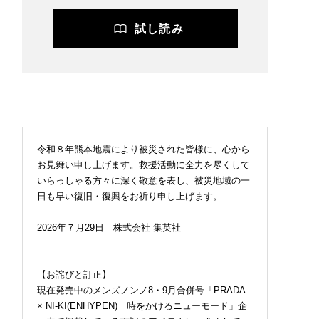
試し読み
令和８年熊本地震により被災された皆様に、心から
お見舞い申し上げます。救援活動に全力を尽くして
いらっしゃる方々に深く敬意を表し、被災地域の一
日も早い復旧・復興をお祈り申し上げます。
2026年７月29日 株式会社 集英社
【お詫びと訂正】
現在発売中のメンズノンノ8・9月合併号「PRADA
× NI-KI(ENHYPEN) 時をかけるニューモード」企