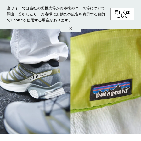
当サイトでは当社の提携先等がお客様のニーズ等について
詳しくは
調査・分析したり、お客様にお勧めの広告を表示する目的
こちら
でCookieを使用する場合があります。
ホーム
モデル募集
ランキング
ファッション
ビューテ