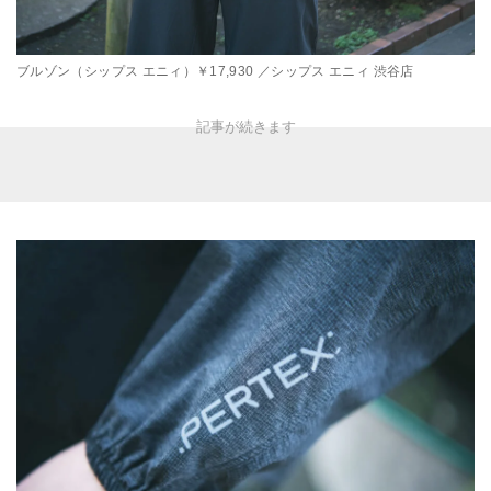
ブルゾン（シップス エニィ）￥17,930 ／シップス エニィ 渋谷店