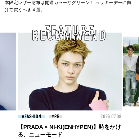
本限定レザー財布は開運カラーなグリーン！ ラッキーデーに向
けて買うべき４選。
FEATURE
RECOMMEND
2026.07.09
FASHION
2026.07.0
PEN)】時をかけ
BEYOND A GOOD BOY ルイ・ヴィト
ンのプレフォールコレクションが描くプ