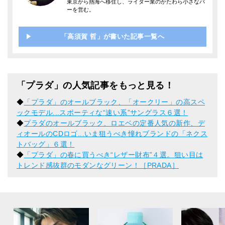
東京から熱海へ移住し、ライター業のかたわら小さなバ
ーを営む。
「高須賀 哲」が書いた記事一覧へ
「プラダ」の人気記事をもっと見る！
◆
「プラダ」のオールブラック、「オークリー」の高スペ
ックモデル...スポーティな“速い系”サングラス６選！
◆
プラダのオールブラック、ロエベの定番人気の新作、デ
ィオールのCDロゴ...いま狙うべき憧れブランドの「ネクス
トバッグ」６選！
◆
「プラダ」の春に買うべき“レザー財布”４選。狙い目は
トレンド感抜群のモダンなグリーン！［PRADA］