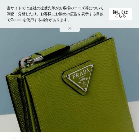
当サイトでは当社の提携先等がお客様のニーズ等について
詳しくは
調査・分析したり、お客様にお勧めの広告を表示する目的
こちら
でCookieを使用する場合があります。
ホーム
モデル募集
ランキング
ファッション
ビューテ