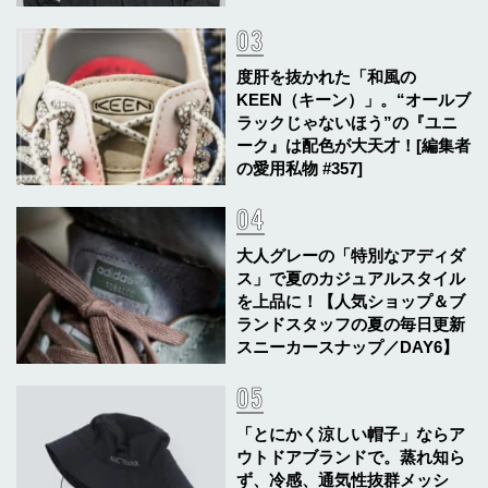
度肝を抜かれた「和風の
KEEN（キーン）」。“オールブ
ラックじゃないほう”の『ユニ
ーク』は配色が大天才！[編集者
の愛用私物 #357]
大人グレーの「特別なアディダ
ス」で夏のカジュアルスタイル
を上品に！【人気ショップ＆ブ
ランドスタッフの夏の毎日更新
スニーカースナップ／DAY6】
「とにかく涼しい帽子」ならア
ウトドアブランドで。蒸れ知ら
ず、冷感、通気性抜群メッシ