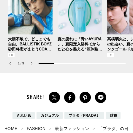
大胆不敵で、どこまでも
夏の疲れに「青いAYURA
高橋璃央と、
自由。BALLISTIK BOYZ
」。夏限定入浴料でから
の出会い。夏
砂田将宏がまとうCOACH
だと心を整える“涼体験”
ンクゴールド
の新作フレグランス「コ
を【ひんやりコスメレビ
SUMMER PIN
ーチ ピュア プラチナム
ュー／アユーラ「メディ
Jouete! Vol.1
1
/
9
パルファム」
テーションバス（香涼み
）α」】
きれいめ
カジュアル
プラダ（PRADA）
財布
HOME
FASHION
最新ファッション
「プラダ」の日