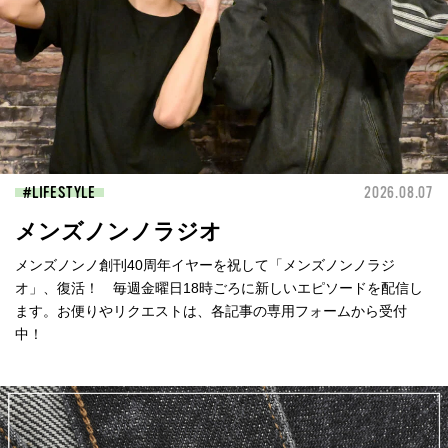
LIFESTYLE
2026.08.07
メンズノンノラジオ
メンズノンノ創刊40周年イヤーを祝して「メンズノンノラジ
オ」、復活！ 毎週金曜日18時ごろに新しいエピソードを配信し
ます。お便りやリクエストは、各記事の専用フォームから受付
中！