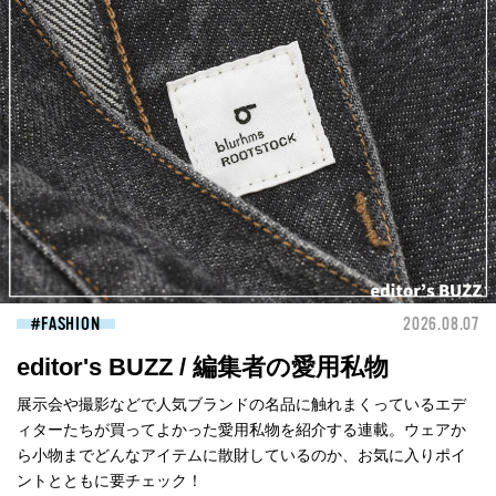
FASHION
2026.08.07
editor's BUZZ / 編集者の愛用私物
展示会や撮影などで人気ブランドの名品に触れまくっているエデ
ィターたちが買ってよかった愛用私物を紹介する連載。ウェアか
ら小物までどんなアイテムに散財しているのか、お気に入りポイ
ントとともに要チェック！