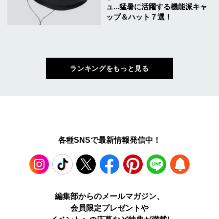
ュ...猛暑に活躍する機能派キャ
ップ＆ハット７選！
ランキングをもっと見る
各種SNSで最新情報発信中！
Instagram
TikTok
X
Facebook
Pinterest
LINE
WEB
編集部からのメールマガジン、
会員限定プレゼントや
PUSH