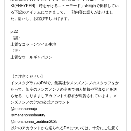
KI(ENHYPEN) 時をかけるニューモード」企画内で掲載してい
る下記のアイテムにつきまして、一部内容に誤りがありまし
た。訂正し、お詫び申し上げます。
p.22
〈誤〉
上質なコットンツイル生地
〈正〉
上質なウールギャバジン
【ご注意ください】
インスタグラムのDMで、集英社やメンズノンノのスタッフをか
たって、架空のメンズノンノの企画で個人情報や写真などを送
らせる、なりすましアカウントの存在が報告されています。メ
ンズノンノの3つの公式アカウント
@mensnonnojp
＠mensnonnobeauty
@mensnonno_audition2025
以外のアカウントから送られるDMについては、十分にご注意く