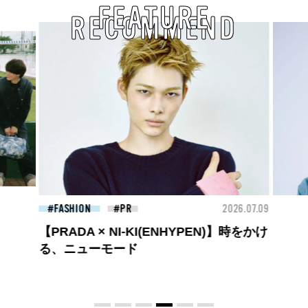
FEATURE
RECOMMEND
26.07.09
BEAUTY
2026.07.09
FAS
夏のパーマ、さらにあか抜け。N.（エヌ
ドット）のスタイリングアイテムで作る
旬ヘアのテクニックを、人気３サロンに
教わった！