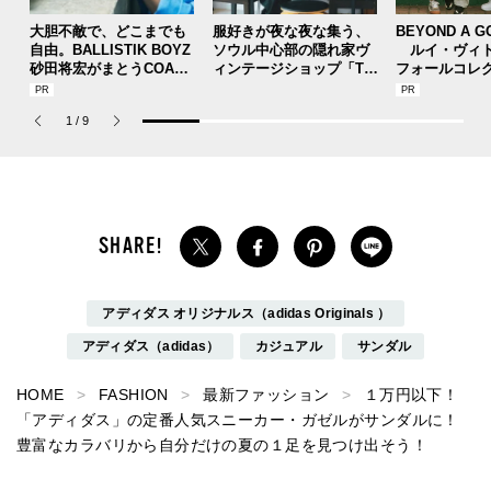
大胆不敵で、どこまでも
服好きが夜な夜な集う、
BEYOND A G
自由。BALLISTIK BOYZ
ソウル中心部の隠れ家ヴ
ルイ・ヴィト
砂田将宏がまとうCOACH
ィンテージショップ「TA
フォールコレ
の新作フレグランス「コ
AU（タウ）」【안녕！S
描くプレッピ
ーチ ピュア プラチナム
EOUL】
1
/
9
パルファム」
アディダス オリジナルス（adidas Originals ）
アディダス（adidas）
カジュアル
サンダル
HOME
FASHION
最新ファッション
１万円以下！
「アディダス」の定番人気スニーカー・ガゼルがサンダルに！
豊富なカラバリから自分だけの夏の１足を見つけ出そう！