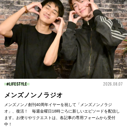
LIFESTYLE
2026.08.07
メンズノンノラジオ
メンズノンノ創刊40周年イヤーを祝して「メンズノンノラジ
オ」、復活！ 毎週金曜日18時ごろに新しいエピソードを配信し
ます。お便りやリクエストは、各記事の専用フォームから受付
中！