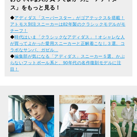
ス」をもっと見る！
◆
アディダス「スーパースター」がゴアテックスを搭載！
アトモス別注スニーカーは82年製のクラシックモデルがモ
チーフ！
◆
時代はいま「クラシックなアディダス」！オシャレな人
が買ってよかった愛用スニーカーと正解着こなし３選。コ
ラボなサンバ、ガゼル...
◆
編集部が気になる「アディダス」スニーカー５選。かぶ
らないフットボール系と、90年代の名作復刻モデルに注
目！