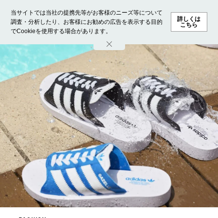
当サイトでは当社の提携先等がお客様のニーズ等について
詳しくは
調査・分析したり、お客様にお勧めの広告を表示する目的
こちら
でCookieを使用する場合があります。
ホーム
モデル募集
ランキング
ファッション
ビューテ