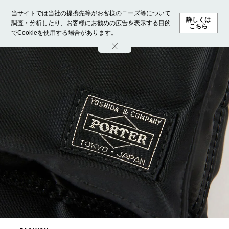
当サイトでは当社の提携先等がお客様のニーズ等について
詳しくは
調査・分析したり、お客様にお勧めの広告を表示する目的
こちら
でCookieを使用する場合があります。
ホーム
モデル募集
ランキング
ファッション
ビューテ