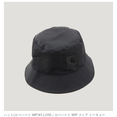
ハット(カーハート WIP)¥11,000／カーハート WIP ストア トーキョー