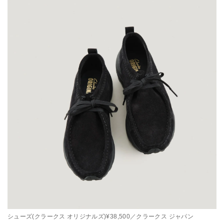
シューズ(クラークス オリジナルズ)¥38,500／クラークス ジャパン