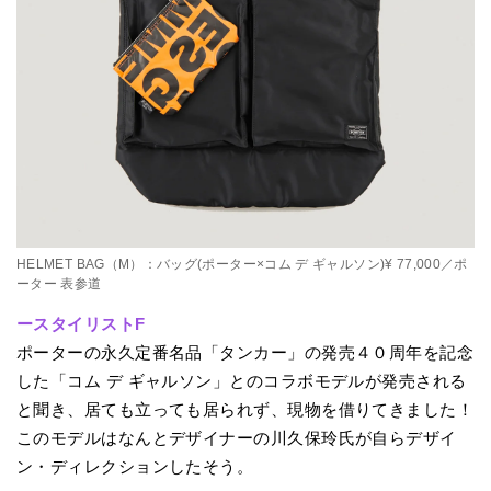
HELMET BAG（M）：バッグ(ポーター×コム デ ギャルソン)¥ 77,000／ポ
ーター 表参道
ースタイリストF
ポーターの永久定番名品「タンカー」の発売４０周年を記念
した「コム デ ギャルソン」とのコラボモデルが発売される
と聞き、居ても立っても居られず、現物を借りてきました！
このモデルはなんとデザイナーの川久保玲氏が自らデザイ
ン・ディレクションしたそう。