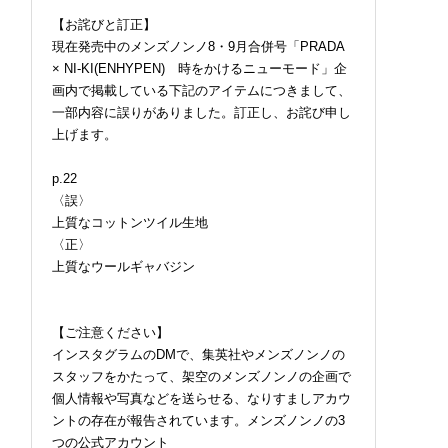
【お詫びと訂正】
現在発売中のメンズノンノ8・9月合併号「PRADA
× NI-KI(ENHYPEN) 時をかけるニューモード」企
画内で掲載している下記のアイテムにつきまして、
一部内容に誤りがありました。訂正し、お詫び申し
上げます。
p.22
〈誤〉
上質なコットンツイル生地
〈正〉
上質なウールギャバジン
【ご注意ください】
インスタグラムのDMで、集英社やメンズノンノの
スタッフをかたって、架空のメンズノンノの企画で
個人情報や写真などを送らせる、なりすましアカウ
ントの存在が報告されています。メンズノンノの3
つの公式アカウント