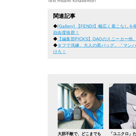
Text:Hisami Kotakemori
関連記事
◆
[Gallery] 【FENDI】幅広く着
自由度抜群！
◆
【編集部PICKS】OAOのスニーカー
◆
タフで洗練、大人の黒バッグ。「マン
けろ！
大胆不敵で、どこまでも
「ユニクロ」