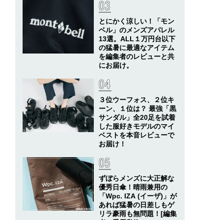
とにかく涼しい！「モン
ベル」のメンズアパレル
13選。ALL１万円台以下
の猛暑に最適なアイテム
を編集者のレビューと共
にお届け。
３位ウーフォス、２位キ
ーン、１位は？ 最強「黒
サンダル」全20足を試着
した服好きモデルのマイ
ベストを本音レビューで
お届け！
ずぼらメンズに大正解な
優秀日傘！晴雨兼用の
「Wpc. IZA (イーザ)」が
あれば猛暑の日差しもゲ
リラ豪雨も無問題！[編集