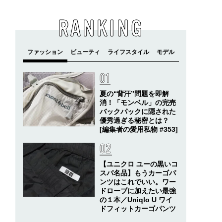
RANKING
夏の“背汗”問題を即解
消！「モンベル」の完売
バックパックに隠された
優秀過ぎる秘密とは？
[編集者の愛用私物 #353]
【ユニクロ ユーの黒いコ
スパ名品】もうカーゴパ
ンツはこれでいい。ワー
ドローブに加えたい最強
の１本／Uniqlo U ワイ
ドフィットカーゴパンツ