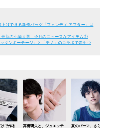
こなしを格上げできる新作バッグ「フェンディ アフター」は
他、最新の小物４選 今月のニュースなアイテム①
ハッタンポーテージ」と「チノ」のコラボで差をつ
だけで作る
高橋璃央と、ジュエッテ
夏のパーマ、さらにあか
ずぼ