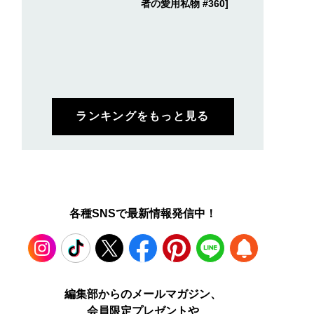
者の愛用私物 #360]
ランキングをもっと見る
各種SNSで最新情報発信中！
Instagram
TikTok
X
Facebook
Pinterest
LINE
WEB
編集部からのメールマガジン、
会員限定プレゼントや