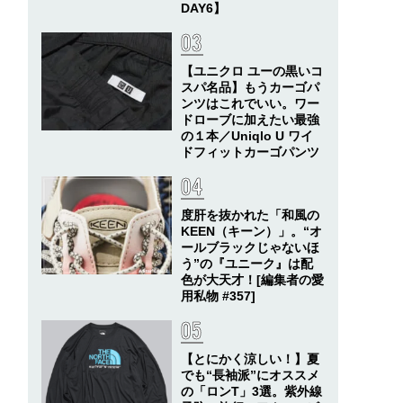
DAY6】
【ユニクロ ユーの黒いコ
スパ名品】もうカーゴパ
ンツはこれでいい。ワー
ドローブに加えたい最強
の１本／Uniqlo U ワイ
ドフィットカーゴパンツ
度肝を抜かれた「和風の
KEEN（キーン）」。“オ
ールブラックじゃないほ
う”の『ユニーク』は配
色が大天才！[編集者の愛
用私物 #357]
【とにかく涼しい！】夏
でも“長袖派”にオススメ
の「ロンT」3選。紫外線