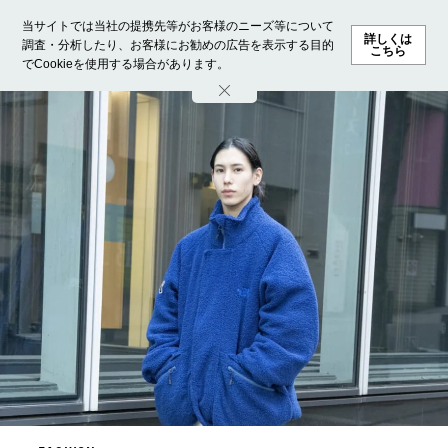
当サイトでは当社の提携先等がお客様のニーズ等について
詳しくは
調査・分析したり、お客様にお勧めの広告を表示する目的
こちら
でCookieを使用する場合があります。
ホーム
モデル募集
ランキング
ファッション
ビューテ