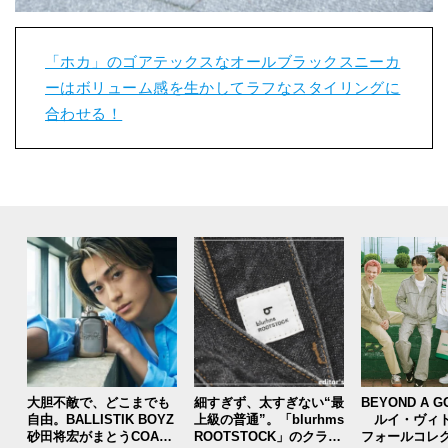
「ホカ」のゴアテックスなオールブラックスニーカ
ーはボリューム感を生かしてラフなスタイリングに
合わせる！
大胆不敵で、どこまでも
細すぎず、太すぎない“最
BEYOND A G
自由。BALLISTIK BOYZ
上級の普通”。「blurhms
ルイ・ヴィト
砂田将宏がまとうCOACH
ROOTSTOCK」のクラシ
フォールコレ