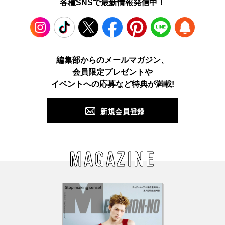
各種SNSで最新情報発信中！
Instagram
TikTok
X
Facebook
Pinterest
LINE
WEB
編集部からのメールマガジン、
会員限定プレゼントや
PUSH
イベントへの応募など特典が満載!
新規会員登録
MAGAZINE