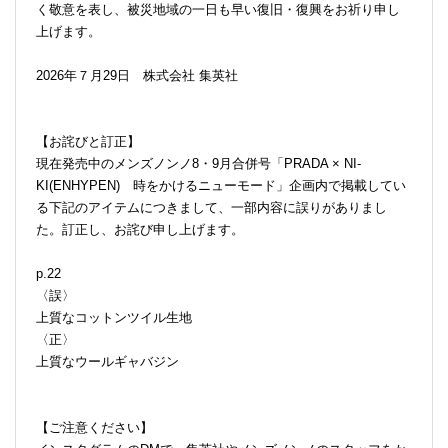
く敬意を表し、被災地域の一日も早い復旧・復興をお祈り申し
上げます。
2026年７月29日 株式会社 集英社
【お詫びと訂正】
現在発売中のメンズノンノ8・9月合併号「PRADA × NI-
KI(ENHYPEN) 時をかけるニューモード」企画内で掲載してい
る下記のアイテムにつきまして、一部内容に誤りがありまし
た。訂正し、お詫び申し上げます。
p.22
〈誤〉
上質なコットンツイル生地
〈正〉
上質なウールギャバジン
【ご注意ください】