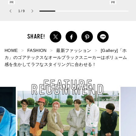
の新作フレグランス「コ
ックな黒デニムが大人顔
描くプレッピ
ーチ ピュア プラチナム
でいい。[編集者の愛用私
1
/
9
パルファム」
物 #358]
HOME
FASHION
最新ファッション
[Gallery]「ホ
カ」のゴアテックスなオールブラックスニーカーはボリューム
感を生かしてラフなスタイリングに合わせる！
FEATURE
RECOMMEND