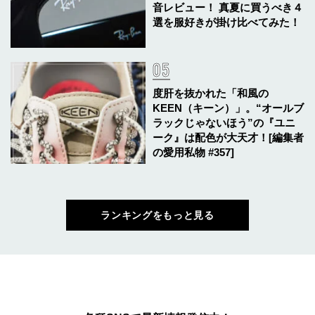
音レビュー！ 真夏に買うべき４
選を服好きが掛け比べてみた！
度肝を抜かれた「和風の
KEEN（キーン）」。“オールブ
ラックじゃないほう”の『ユニ
ーク』は配色が大天才！[編集者
の愛用私物 #357]
ランキングをもっと見る