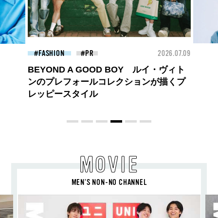
26.07.09
BEAUTY
2026.07.09
FAS
夏のパーマ、さらにあか抜け。N.（エヌ
ドット）のスタイリングアイテムで作る
旬ヘアのテクニックを、人気３サロンに
教わった！
MOVIE
MEN’S NON-NO CHANNEL